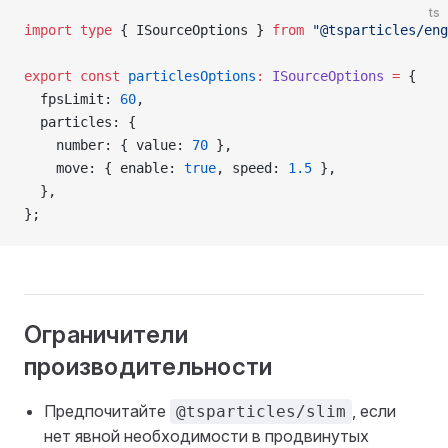
ts
import
 type
 { ISourceOptions } 
from
 "@tsparticles/eng
export
 const
 particlesOptions
:
 ISourceOptions
 =
 {
  fpsLimit: 
60
,
  particles: {
    number: { value: 
70
 },
    move: { enable: 
true
, speed: 
1.5
 },
  },
};
Ограничители
производительности
Предпочитайте
, если
@tsparticles/slim
нет явной необходимости в продвинутых