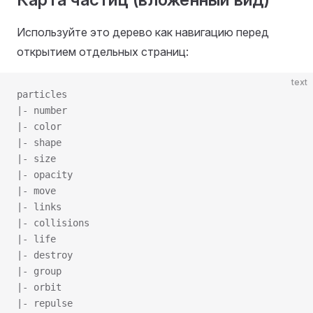
Используйте это дерево как навигацию перед
открытием отдельных страниц:
text
particles
|- number
|- color
|- shape
|- size
|- opacity
|- move
|- links
|- collisions
|- life
|- destroy
|- group
|- orbit
|- repulse