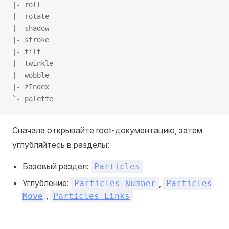
|- roll
|- rotate
|- shadow
|- stroke
|- tilt
|- twinkle
|- wobble
|- zIndex
`- palette
Сначала открывайте root-документацию, затем
углубляйтесь в разделы:
Базовый раздел:
Particles
Углубление:
,
Particles Number
Particles
,
Move
Particles Links