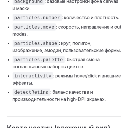
: базовые настройки фона canvas
background
и маски.
: количество и плотность.
particles.number
: скорость, направление и out
particles.move
modes.
: круг, полигон,
particles.shape
изображение, эмодзи, пользовательские формы.
: быстрая смена
particles.palette
согласованных наборов цветов.
: режимы hover/click и внешние
interactivity
эффекты.
: баланс качества и
detectRetina
производительности на high-DPI экранах.
Карта частиц (вложенный вид)