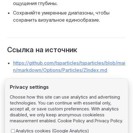
ощущения глубины.
Сохраняйте умеренные диапазоны, чтобы
сохранить визуальное единообразие.
Ссылка на источник
https://github.com/tsparticles/tsparticles/blob/mai
n/markdown/Options/Particles/ZIndex.md
Privacy settings
Choose how this site can use analytics and advertising
technologies. You can continue with essential only,
Pager
Previous page
accept all, or save custom preferences. With analytics
Particles Opacity
disabled, we only keep anonymous cookieless
measurement enabled.
Cookie Policy
and
Privacy Policy
.
Next page
Analytics cookies (Google Analytics)