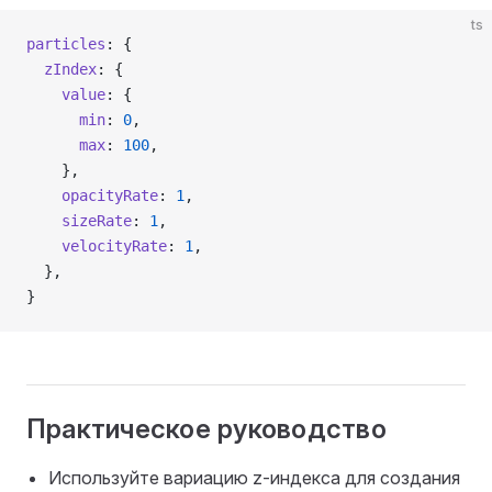
ts
particles
: {
  zIndex
: {
    value
: {
      min
: 
0
,
      max
: 
100
,
    },
    opacityRate
: 
1
,
    sizeRate
: 
1
,
    velocityRate
: 
1
,
  },
}
Практическое руководство
Используйте вариацию z-индекса для создания