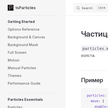
tsParticles
Search
K
Skip to content
Sidebar Navigation
Getting Started
Options Reference
Частиц
Background & Canvas
Background Mask
particles.
Full Screen
холста.
Motion
Manual Particles
Themes
Пример
Performance Guide
particles
: 
Particles Essentials
  move
: {
    enable
:
Particles