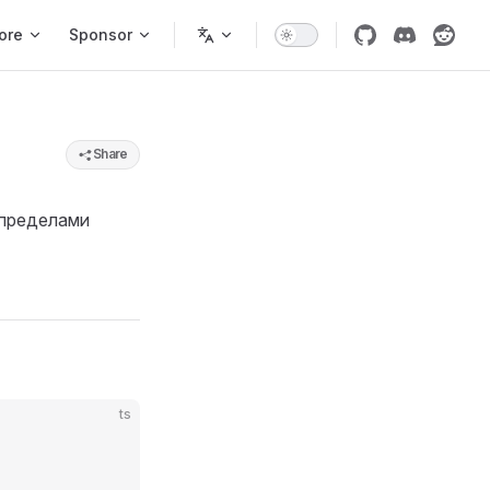
ore
Sponsor
Share
 пределами
ts