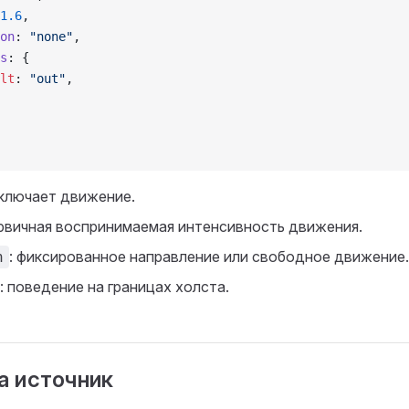
1.6
,
on
: 
"none"
,
s
: {
lt
: 
"out"
,
включает движение.
ервичная воспринимаемая интенсивность движения.
: фиксированное направление или свободное движение.
n
: поведение на границах холста.
а источник