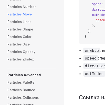
    speed
: 
Particles Number
    directi
Particles Move
    outMode
      defau
Particles Links
    },
Particles Shape
  },
}
Particles Color
Particles Size
: 
enable
Particles Opacity
: п
speed
Particles ZIndex
directio
outModes
Particles Advanced
Particles Palette
Particles Bounce
Ссылка н
Particles Collisions
Particles Destroy