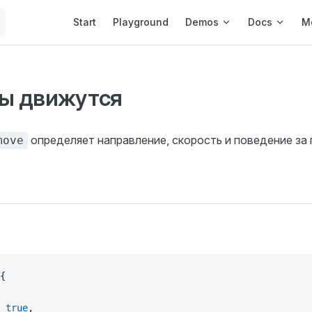
Main Navigation
Start
Playground
Demos
Docs
M
ы движутся
определяет направление, скорость и поведение за
move
{
 
true
,