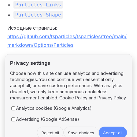
Particles Links
Particles Shape
Исходные страницы:
https://github.com/tsparticles/tsparticles/tree/main/
markdown/Options/Particles
Privacy settings
Choose how this site can use analytics and advertising
technologies. You can continue with essential only,
Pager
Previous page
accept all, or save custom preferences. With analytics
Performance Guide
disabled, we only keep anonymous cookieless
measurement enabled.
Cookie Policy
and
Privacy Policy
.
Next page
Analytics cookies (Google Analytics)
Particles Number
Advertising (Google AdSense)
Reject all
Save choices
Accept all