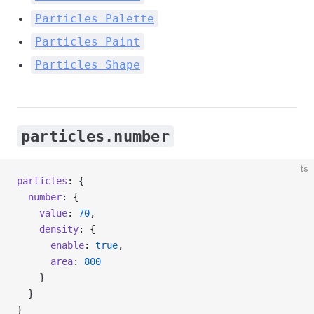
Particles Palette
Particles Paint
Particles Shape
particles.number
ts
particles
: {
  number
: {
    value
: 
70
,
    density
: {
      enable
: 
true
,
      area
: 
800
    }
  }
}