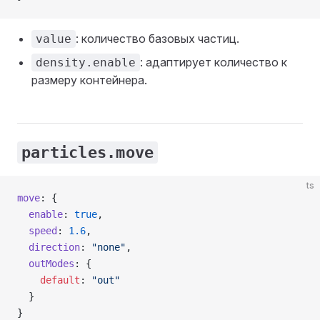
: количество базовых частиц.
value
: адаптирует количество к
density.enable
размеру контейнера.
particles.move
ts
move
: {
  enable
: 
true
,
  speed
: 
1.6
,
  direction
: 
"none"
,
  outModes
: {
    default
: 
"out"
  }
}