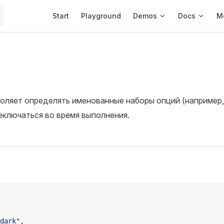
Main Navigation
Start
Playground
Demos
Docs
M
оляет определять именованные наборы опций (например,
еключаться во время выполнения.
dark"
,