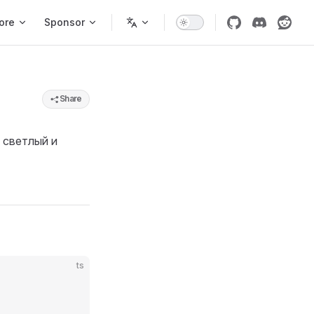
ore
Sponsor
Share
 светлый и
ts