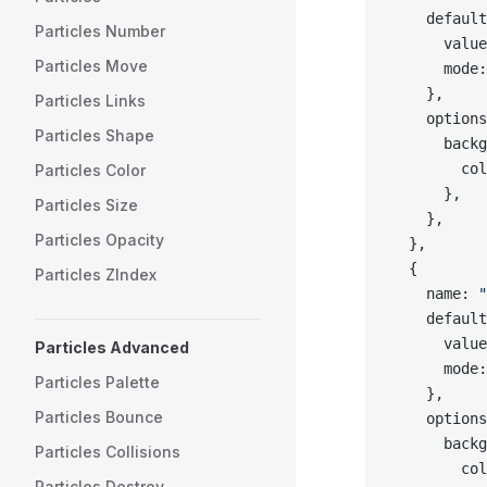
    default
Particles Number
      value
Particles Move
      mode:
    },
Particles Links
    options
Particles Shape
      backg
        col
Particles Color
      },
Particles Size
    },
Particles Opacity
  },
  {
Particles ZIndex
    name: 
"
    default
      value
Particles Advanced
      mode:
Particles Palette
    },
Particles Bounce
    options
      backg
Particles Collisions
        col
Particles Destroy