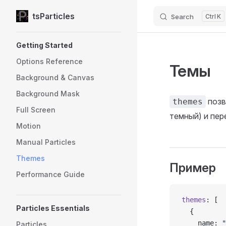
tsParticles
Search
K
Skip to content
Sidebar Navigation
Getting Started
Options Reference
Темы
Background & Canvas
Background Mask
позв
themes
Full Screen
темный) и пер
Motion
Manual Particles
Themes
Пример
Performance Guide
themes
: [
Particles Essentials
  {
    name: 
"
Particles