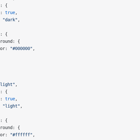
: {
: 
true
,
 
"dark"
,
: {
round: {
or: 
"#000000"
,
light"
,
: {
: 
true
,
 
"light"
,
: {
round: {
or: 
"#ffffff"
,