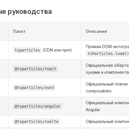
е руководства
Пакет
Описание
Прямая DOM-интегра
(CDN или npm)
tsparticles
tsParticles.load()
Официальная обёртка
@tsparticles/react
хуками и компонент
Официальный плагин 
@tsparticles/vue3
composables
Официальный компон
@tsparticles/angular
Angular
Официальный компон
@tsparticles/svelte