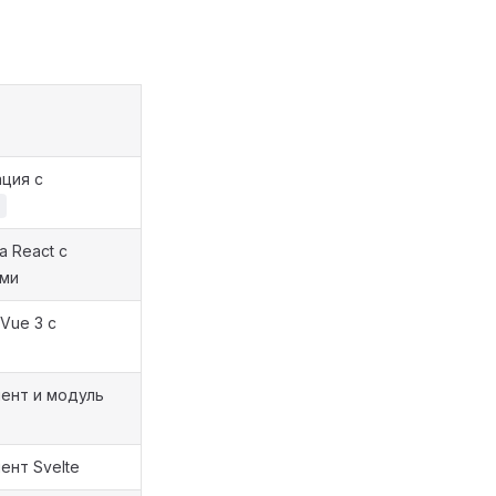
ция с
 React с
ами
Vue 3 с
ент и модуль
ент Svelte