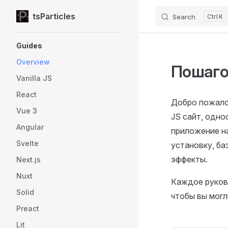
tsParticles
Search
K
Skip to content
Sidebar Navigation
Guides
Overview
Пошаго
Vanilla JS
React
Добро пожалов
Vue 3
JS сайт, одно
Angular
приложение на
Svelte
установку, ба
эффекты.
Next.js
Nuxt
Каждое руков
Solid
чтобы вы могл
Preact
Lit