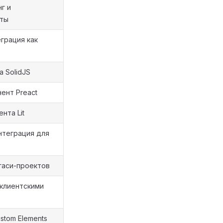
г и
рты
грация как
 SolidJS
ент Preact
нта Lit
нтеграция для
егаси-проектов
 клиентскими
stom Elements