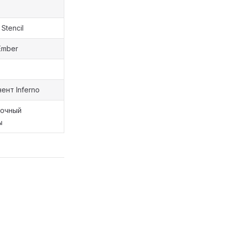
Stencil
Ember
ент Inferno
лочный
ы