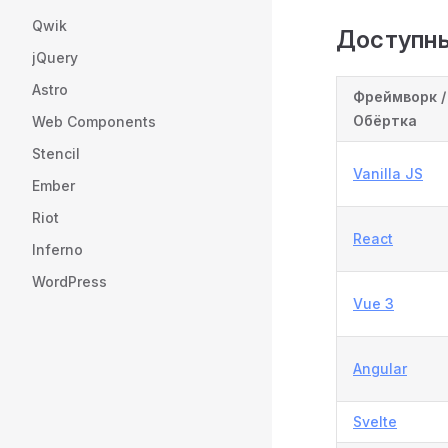
Qwik
Доступны
jQuery
Astro
Фреймворк /
Обёртка
Web Components
Stencil
Vanilla JS
Ember
Riot
React
Inferno
WordPress
Vue 3
Angular
Svelte