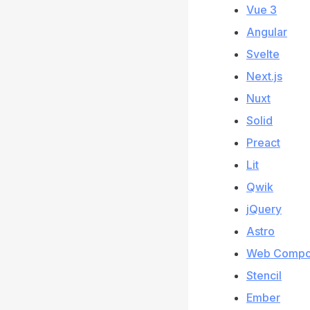
Vue 3
Angular
Svelte
Next.js
Nuxt
Solid
Preact
Lit
Qwik
jQuery
Astro
Web Compo
Stencil
Ember