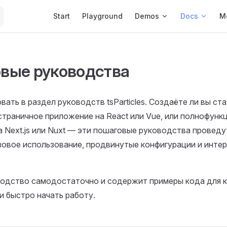
Main Navigation
Start
Playground
Demos
Docs
M
вые руководства
ать в раздел руководств tsParticles. Создаёте ли вы стат
страничное приложение на React или Vue, или полнофунк
 Next.js или Nuxt — эти пошаговые руководства проведу
зовое использование, продвинутые конфигурации и инте
одство самодостаточно и содержит примеры кода для к
и быстро начать работу.