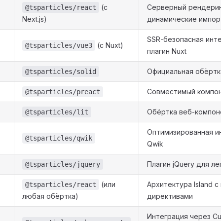
(с
Серверный рендерин
@tsparticles/react
Next.js)
динамические импо
SSR-безопасная инте
(с Nuxt)
@tsparticles/vue3
плагин Nuxt
Официальная обёртка
@tsparticles/solid
Совместимый компон
@tsparticles/preact
Обёртка веб-компоне
@tsparticles/lit
Оптимизированная и
@tsparticles/qwik
Qwik
Плагин jQuery для л
@tsparticles/jquery
(или
Архитектура Island с
@tsparticles/react
любая обёртка)
директивами
Интеграция через Cu