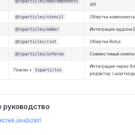
@tsparticles/webcomponents
API
Обёртка компонента 
@tsparticles/stencil
Интеграция аддона 
@tsparticles/ember
Обёртка Riot.js
@tsparticles/riot
Совместимый компон
@tsparticles/inferno
Интеграция через б
Плагин +
tsparticles
редактор / шорткод
 руководство
чистый JavaScript)