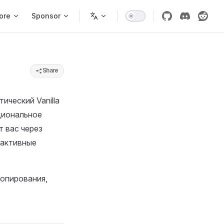
ore
Sponsor
Share
ический Vanilla
циональное
т вас через
рактивные
опирования,