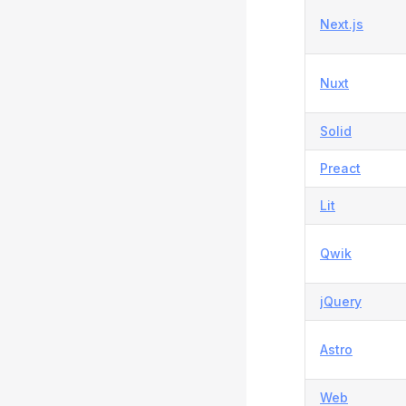
Next.js
Nuxt
Solid
Preact
Lit
Qwik
jQuery
Astro
Web