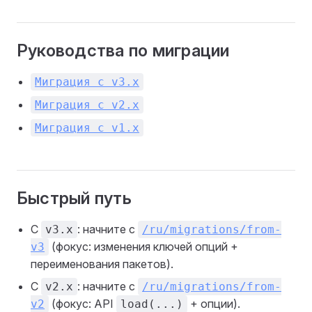
Руководства по миграции
Миграция с v3.x
Миграция с v2.x
Миграция с v1.x
Быстрый путь
С
: начните с
v3.x
/ru/migrations/from-
(фокус: изменения ключей опций +
v3
переименования пакетов).
С
: начните с
v2.x
/ru/migrations/from-
(фокус: API
+ опции).
v2
load(...)