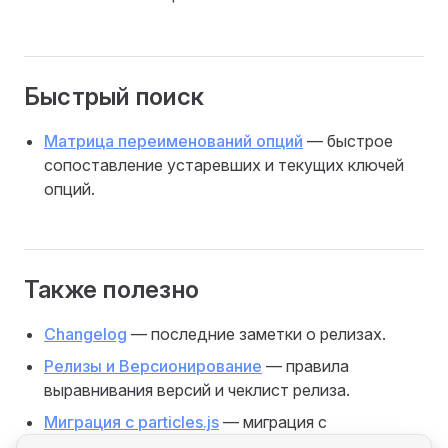
Быстрый поиск
Матрица переименований опций
— быстрое
сопоставление устаревших и текущих ключей
опций.
Также полезно
Changelog
— последние заметки о релизах.
Релизы и Версионирование
— правила
выравнивания версий и чеклист релиза.
Миграция с particles.js
— миграция с
устаревшего
или
particles.js
canvas-