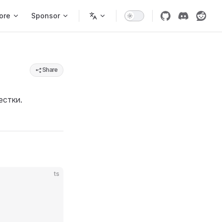
ore
Sponsor
Share
естки.
ts