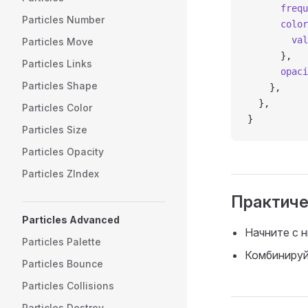
      frequ
Particles Number
      color
        val
Particles Move
      },
Particles Links
      opaci
Particles Shape
    },
  },
Particles Color
}
Particles Size
Particles Opacity
Particles ZIndex
Практиче
Particles Advanced
Начните с 
Particles Palette
Комбинируй
Particles Bounce
Particles Collisions
Particles Destroy