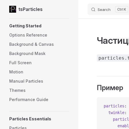
tsParticles
Search
K
Skip to content
Sidebar Navigation
Getting Started
Options Reference
Частиц
Background & Canvas
Background Mask
particles.
Full Screen
Motion
Manual Particles
Пример
Themes
Performance Guide
particles
: 
  twinkle
: 
Particles Essentials
    particl
      enabl
Particles