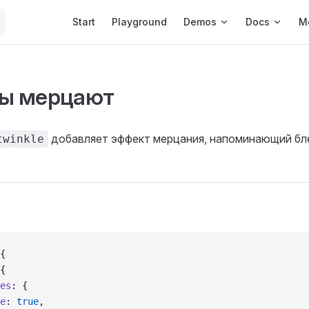
Main Navigation
Start
Playground
Demos
Docs
M
ы мерцают
добавляет эффект мерцания, напоминающий бл
twinkle
{
{
es
: {
e
: 
true
,