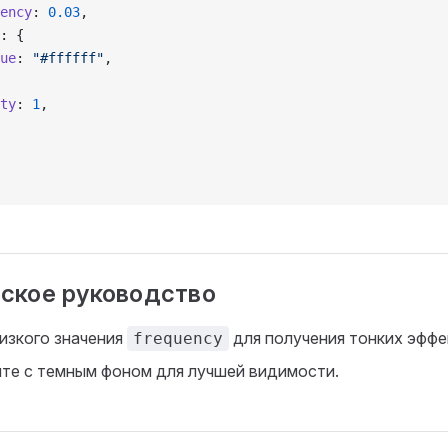
ency
: 
0.03
,
: {
ue
: 
"#ffffff"
,
ty
: 
1
,
ское руководство
низкого значения
для получения тонких эффе
frequency
те с темным фоном для лучшей видимости.