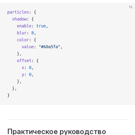
ts
particles
: {
  shadow
: {
    enable
: 
true
,
    blur
: 
8
,
    color
: {
      value
: 
"#60a5fa"
,
    },
    offset
: {
      x
: 
0
,
      y
: 
0
,
    },
  },
}
Практическое руководство