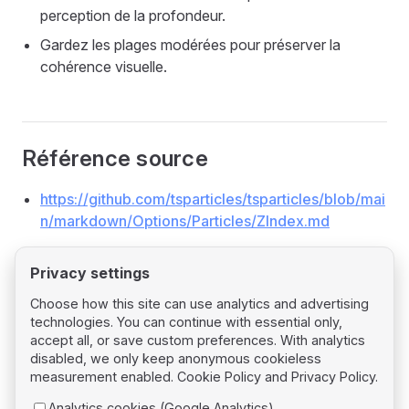
perception de la profondeur.
Gardez les plages modérées pour préserver la
cohérence visuelle.
Référence source
https://github.com/tsparticles/tsparticles/blob/mai
n/markdown/Options/Particles/ZIndex.md
Privacy settings
Choose how this site can use analytics and advertising
technologies. You can continue with essential only,
Pager
Previous page
accept all, or save custom preferences. With analytics
Particles Opacity
disabled, we only keep anonymous cookieless
measurement enabled.
Cookie Policy
and
Privacy Policy
.
Next page
Analytics cookies (Google Analytics)