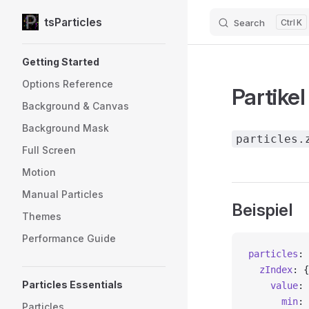
tsParticles
Search
K
Skip to content
Sidebar Navigation
Getting Started
Options Reference
Partikel
Background & Canvas
Background Mask
particles.
Full Screen
Motion
Manual Particles
Beispiel
Themes
Performance Guide
particles
: 
  zIndex
: {
Particles Essentials
    value
: 
      min
: 
Particles