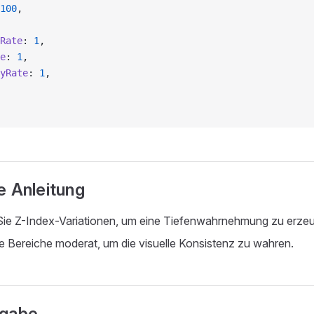
100
,
Rate
: 
1
,
e
: 
1
,
yRate
: 
1
,
e Anleitung
ie Z-Index-Variationen, um eine Tiefenwahrnehmung zu erze
ie Bereiche moderat, um die visuelle Konsistenz zu wahren.
ngabe