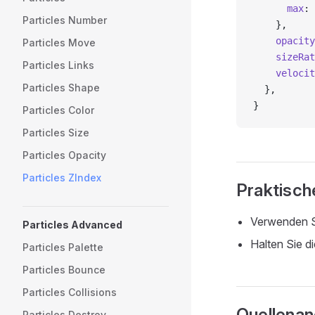
      max
: 
Particles Number
    },
    opacity
Particles Move
    sizeRat
Particles Links
    velocit
Particles Shape
  },
}
Particles Color
Particles Size
Particles Opacity
Particles ZIndex
Praktisch
Verwenden S
Particles Advanced
Halten Sie d
Particles Palette
Particles Bounce
Particles Collisions
Quellena
Particles Destroy