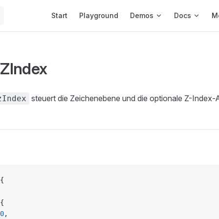
Main Navigation
Start
Playground
Demos
Docs
M
 ZIndex
steuert die Zeichenebene und die optionale Z-Index-
zIndex
{
{
0
,