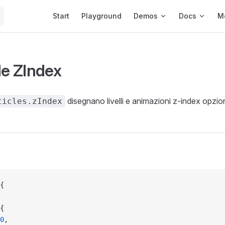
Main Navigation
Start
Playground
Demos
Docs
M
le ZIndex
disegnano livelli e animazioni z-index opzion
ticles.zIndex
{
{
0
,