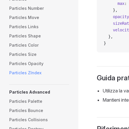
      max
: 
Particles Number
    },
    opacity
Particles Move
    sizeRat
Particles Links
    velocit
Particles Shape
  },
}
Particles Color
Particles Size
Particles Opacity
Particles ZIndex
Guida pra
Utilizza la v
Particles Advanced
Mantieni inte
Particles Palette
Particles Bounce
Particles Collisions
Riferiment
Particles Destroy