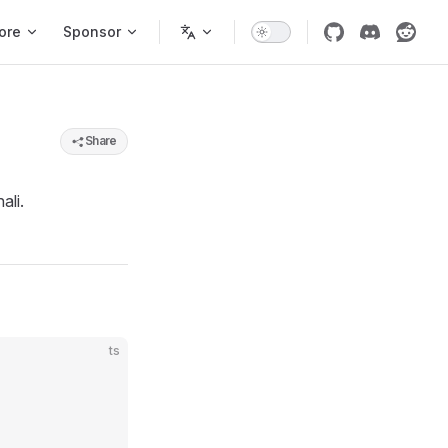
ore
Sponsor
Share
ali.
ts