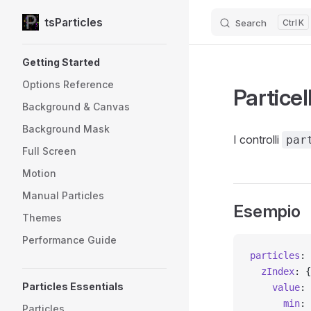
tsParticles
Search
K
Skip to content
Sidebar Navigation
Getting Started
Options Reference
Particel
Background & Canvas
Background Mask
I controlli
par
Full Screen
Motion
Manual Particles
Esempio
Themes
Performance Guide
particles
: 
  zIndex
: {
Particles Essentials
    value
: 
      min
: 
Particles