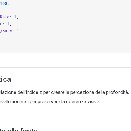
100
,
Rate
: 
1
,
e
: 
1
,
yRate
: 
1
,
tica
ariazione dell'indice z per creare la percezione della profondità.
rvalli moderati per preservare la coerenza visiva.
o alla fonte