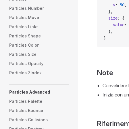
    y
: 
50
,
Particles Number
  },
Particles Move
  size
: {
    value
: 
Particles Links
  },
Particles Shape
}
Particles Color
Particles Size
Particles Opacity
Note
Particles ZIndex
Convalidare l
Particles Advanced
Inizia con un
Particles Palette
Particles Bounce
Particles Collisions
Riferiment
Particles Destroy