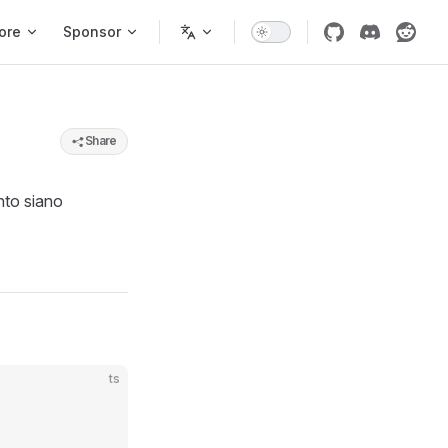
ore
Sponsor
Share
nto siano
ts