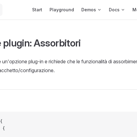
Main Navigation
Start
Playground
Demos
Docs
M
plugin: Assorbitori
 un'opzione plug-in e richiede che le funzionalità di assorbime
 pacchetto/configurazione.
{
 {