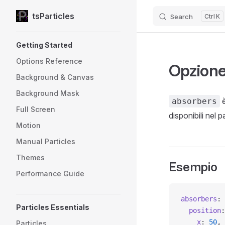
tsParticles
Search
K
Skip to content
Sidebar Navigation
Getting Started
Options Reference
Opzione 
Background & Canvas
Background Mask
è
absorbers
Full Screen
disponibili nel
Motion
Manual Particles
Themes
Esempio
Performance Guide
absorbers
: 
Particles Essentials
  position
:
    x
: 
50
,
Particles