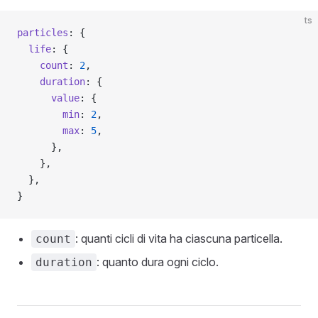
ts
particles
: {
  life
: {
    count
: 
2
,
    duration
: {
      value
: {
        min
: 
2
,
        max
: 
5
,
      },
    },
  },
}
: quanti cicli di vita ha ciascuna particella.
count
: quanto dura ogni ciclo.
duration