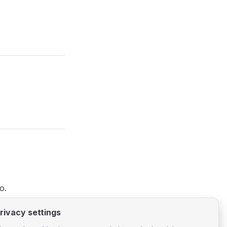
o.
.
onfetti
rivacy settings