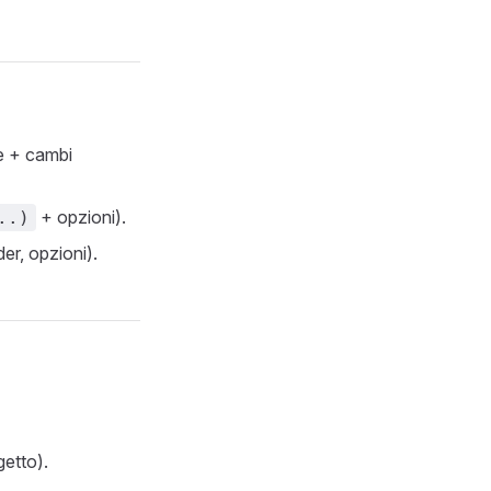
e + cambi
+ opzioni).
..)
er, opzioni).
etto).