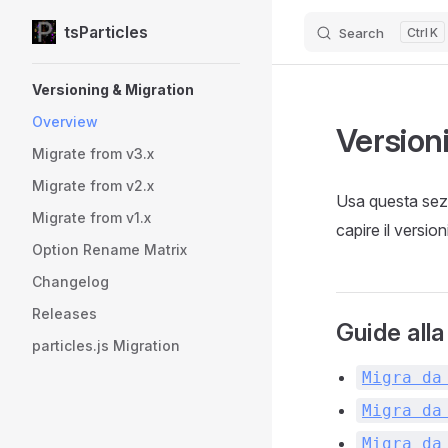
tsParticles
Search
K
Skip to content
Sidebar Navigation
Versioning & Migration
Overview
Version
Migrate from v3.x
Migrate from v2.x
Usa questa sezio
Migrate from v1.x
capire il version
Option Rename Matrix
Changelog
Releases
Guide all
particles.js Migration
Migra da
Migra da
Migra da