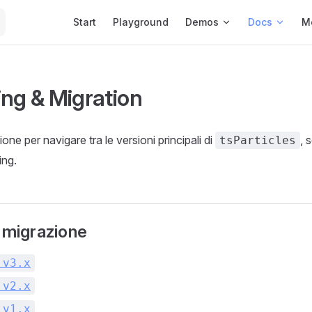
Main Navigation
Start
Playground
Demos
Docs
M
ing & Migration
ne per navigare tra le versioni principali di
, 
tsParticles
ing.
a migrazione
 v3.x
 v2.x
 v1.x