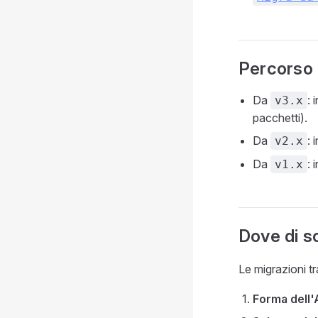
Percorso 
Da
: 
v3.x
pacchetti).
Da
: 
v2.x
Da
: 
v1.x
Dove di so
Le migrazioni t
Forma dell'