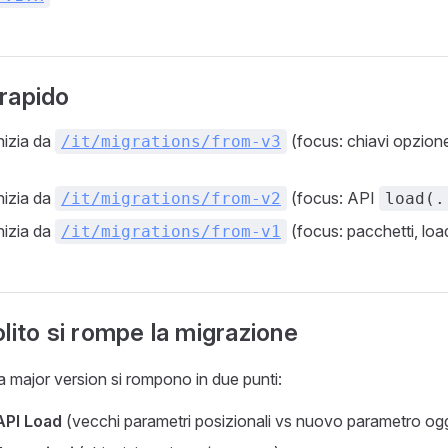
rapido
inizia da
(focus: chiavi opzion
/it/migrations/from-v3
inizia da
(focus: API
/it/migrations/from-v2
load(.
inizia da
(focus: pacchetti, load
/it/migrations/from-v1
lito si rompe la migrazione
ra major version si rompono in due punti:
API Load
(vecchi parametri posizionali vs nuovo parametro ogg