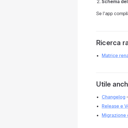
Schema dell
Se l'app compila
Ricerca r
Matrice ren
Utile anc
Changelog
—
Release e V
Migrazione d