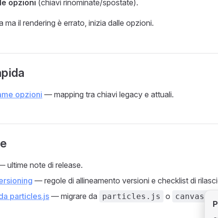
e opzioni
(chiavi rinominate/spostate).
 ma il rendering è errato, inizia dalle opzioni.
apida
ame opzioni
— mapping tra chiavi legacy e attuali.
he
 ultime note di release.
ersioning
— regole di allineamento versioni e checklist di rilasci
a particles.js
— migrare da
o
particles.js
canvas-c
P