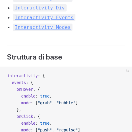
Interactivity Div
Interactivity Events
Interactivity Modes
Struttura di base
ts
interactivity
: {
  events
: {
    onHover
: {
      enable
: 
true
,
      mode
: [
"grab"
, 
"bubble"
]
    },
    onClick
: {
      enable
: 
true
,
      mode
: [
"push"
, 
"repulse"
]