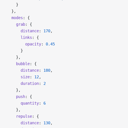
    }
  },
  modes
: {
    grab
: {
      distance
: 
170
,
      links
: {
        opacity
: 
0.45
      }
    },
    bubble
: {
      distance
: 
180
,
      size
: 
12
,
      duration
: 
2
    },
    push
: {
      quantity
: 
6
    },
    repulse
: {
      distance
: 
130
,