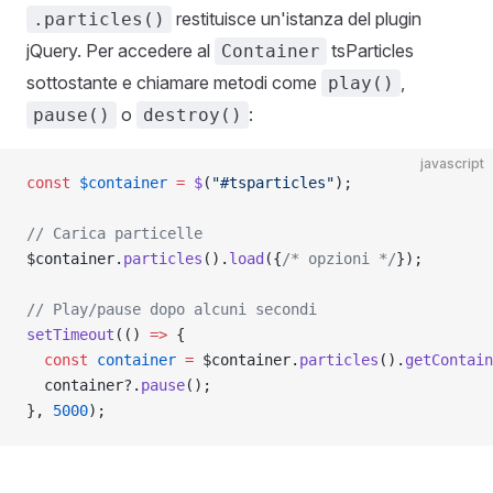
restituisce un'istanza del plugin
.particles()
jQuery. Per accedere al
tsParticles
Container
sottostante e chiamare metodi come
,
play()
o
:
pause()
destroy()
javascript
const
 $container
 =
 $
(
"#tsparticles"
);
// Carica particelle
$container.
particles
().
load
({
/* opzioni */
});
// Play/pause dopo alcuni secondi
setTimeout
(() 
=>
 {
  const
 container
 =
 $container.
particles
().
getContain
  container?.
pause
();
}, 
5000
);