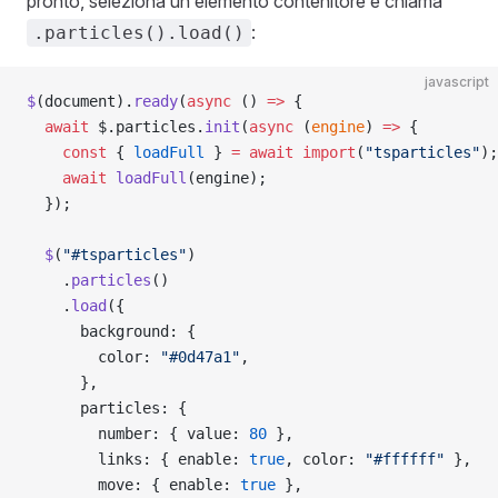
pronto, seleziona un elemento contenitore e chiama
:
.particles().load()
javascript
$
(document).
ready
(
async
 () 
=>
 {
  await
 $.particles.
init
(
async
 (
engine
) 
=>
 {
    const
 { 
loadFull
 } 
=
 await
 import
(
"tsparticles"
);
    await
 loadFull
(engine);
  });
  $
(
"#tsparticles"
)
    .
particles
()
    .
load
({
      background: {
        color: 
"#0d47a1"
,
      },
      particles: {
        number: { value: 
80
 },
        links: { enable: 
true
, color: 
"#ffffff"
 },
        move: { enable: 
true
 },