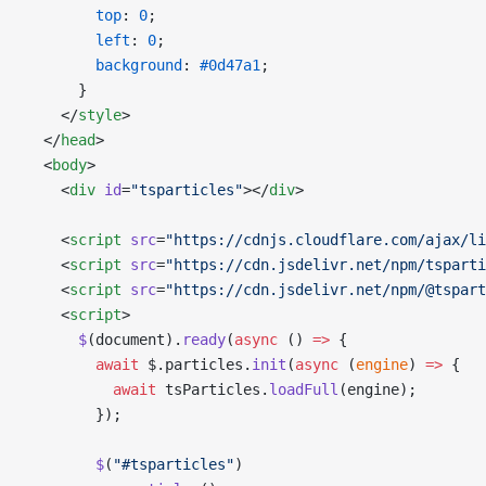
        top
: 
0
;
        left
: 
0
;
        background
: 
#0d47a1
;
      }
    </
style
>
  </
head
>
  <
body
>
    <
div
 id
=
"tsparticles"
></
div
>
    <
script
 src
=
"https://cdnjs.cloudflare.com/ajax/li
    <
script
 src
=
"https://cdn.jsdelivr.net/npm/tsparti
    <
script
 src
=
"https://cdn.jsdelivr.net/npm/@tspart
    <
script
>
      $
(document).
ready
(
async
 () 
=>
 {
        await
 $.particles.
init
(
async
 (
engine
) 
=>
 {
          await
 tsParticles.
loadFull
(engine);
        });
        $
(
"#tsparticles"
)