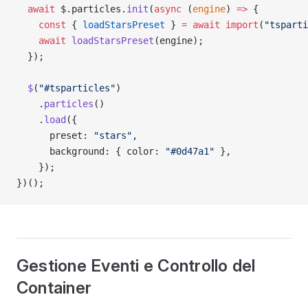
  await
 $.particles.
init
(
async
 (
engine
) 
=>
 {
    const
 { 
loadStarsPreset
 } 
=
 await
 import
(
"tsparti
    await
 loadStarsPreset
(engine);
  });
  $
(
"#tsparticles"
)
    .
particles
()
    .
load
({
      preset: 
"stars"
,
      background: { color: 
"#0d47a1"
 },
    });
})();
Gestione Eventi e Controllo del
Container