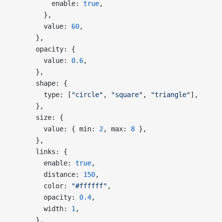
          enable: 
true
,
        },
        value: 
60
,
      },
      opacity: {
        value: 
0.6
,
      },
      shape: {
        type: [
"circle"
, 
"square"
, 
"triangle"
],
      },
      size: {
        value: { min: 
2
, max: 
8
 },
      },
      links: {
        enable: 
true
,
        distance: 
150
,
        color: 
"#ffffff"
,
        opacity: 
0.4
,
        width: 
1
,
      },