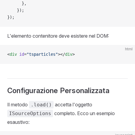
      },
    });
});
L'elemento contenitore deve esistere nel DOM:
html
<
div
 id
=
"tsparticles"
></
div
>
Configurazione Personalizzata
Il metodo
accetta l'oggetto
.load()
completo. Ecco un esempio
ISourceOptions
esaustivo: