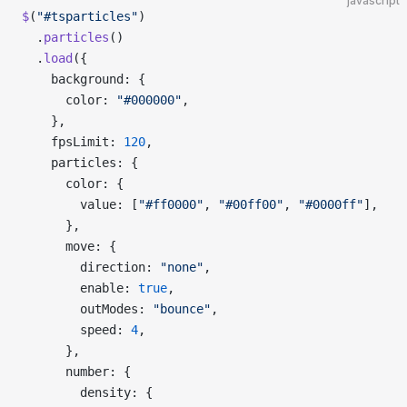
javascript
$
(
"#tsparticles"
)
  .
particles
()
  .
load
({
    background: {
      color: 
"#000000"
,
    },
    fpsLimit: 
120
,
    particles: {
      color: {
        value: [
"#ff0000"
, 
"#00ff00"
, 
"#0000ff"
],
      },
      move: {
        direction: 
"none"
,
        enable: 
true
,
        outModes: 
"bounce"
,
        speed: 
4
,
      },
      number: {
        density: {