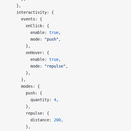
    },
    interactivity: {
      events: {
        onClick: {
          enable: 
true
,
          mode: 
"push"
,
        },
        onHover: {
          enable: 
true
,
          mode: 
"repulse"
,
        },
      },
      modes: {
        push: {
          quantity: 
4
,
        },
        repulse: {
          distance: 
200
,
        },