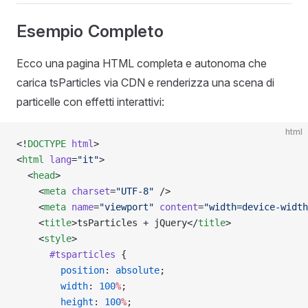
Esempio Completo
Ecco una pagina HTML completa e autonoma che
carica tsParticles via CDN e renderizza una scena di
particelle con effetti interattivi:
html
<!
DOCTYPE
 html
>
<
html
 lang
=
"it"
>
  <
head
>
    <
meta
 charset
=
"UTF-8"
 />
    <
meta
 name
=
"viewport"
 content
=
"width=device-width
    <
title
>tsParticles + jQuery</
title
>
    <
style
>
      #tsparticles
 {
        position
: 
absolute
;
        width
: 
100
%
;
        height
: 
100
%
;