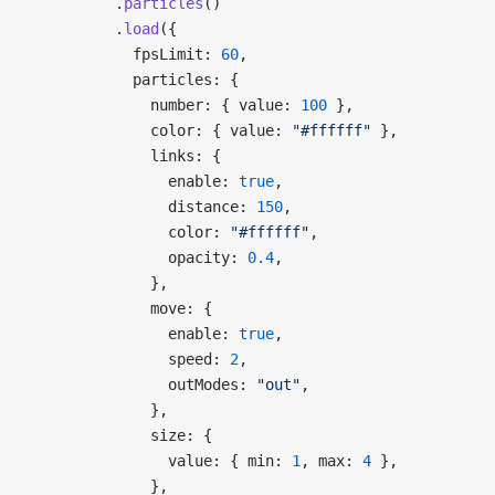
          .
particles
()
          .
load
({
            fpsLimit: 
60
,
            particles: {
              number: { value: 
100
 },
              color: { value: 
"#ffffff"
 },
              links: {
                enable: 
true
,
                distance: 
150
,
                color: 
"#ffffff"
,
                opacity: 
0.4
,
              },
              move: {
                enable: 
true
,
                speed: 
2
,
                outModes: 
"out"
,
              },
              size: {
                value: { min: 
1
, max: 
4
 },
              },