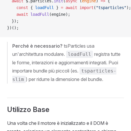
  await
 $.particles.
init
(
async
 (
engine
) 
=>
 {
    const
 { 
loadFull
 } 
=
 await
 import
(
"tsparticles"
);
    await
 loadFull
(engine);
  });
})();
Perché è necessario?
tsParticles usa
un'architettura modulare.
registra tutte
loadFull
le forme, interazioni e aggiornamenti integrati. Puoi
importare bundle più piccoli (es.
tsparticles-
) per ridurre la dimensione del bundle.
slim
Utilizzo Base
Una volta che il motore è inizializzato e il DOM è