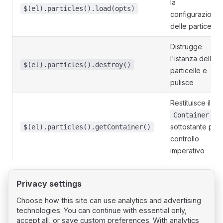
la
$(el).particles().load(opts)
configurazione
delle particelle
Distrugge
l'istanza delle
$(el).particles().destroy()
particelle e
pulisce
Restituisce il
Container
sottostante per
$(el).particles().getContainer()
controllo
imperativo
Privacy settings
Choose how this site can use analytics and advertising
technologies. You can continue with essential only,
Pager
Previous page
accept all, or save custom preferences. With analytics