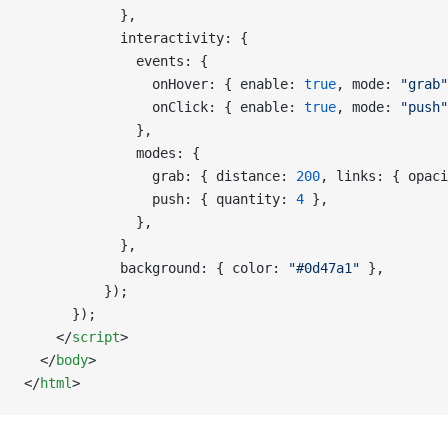
            },
            interactivity: {
              events: {
                onHover: { enable: 
true
, mode: 
"grab"
                onClick: { enable: 
true
, mode: 
"push"
              },
              modes: {
                grab: { distance: 
200
, links: { opaci
                push: { quantity: 
4
 },
              },
            },
            background: { color: 
"#0d47a1"
 },
          });
      });
    </
script
>
  </
body
>
</
html
>