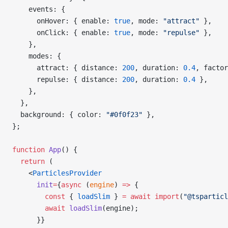
    events: {
      onHover: { enable: 
true
, mode: 
"attract"
 },
      onClick: { enable: 
true
, mode: 
"repulse"
 },
    },
    modes: {
      attract: { distance: 
200
, duration: 
0.4
, factor
      repulse: { distance: 
200
, duration: 
0.4
 },
    },
  },
  background: { color: 
"#0f0f23"
 },
};
function
 App
() {
  return
 (
    <
ParticlesProvider
      init
=
{
async
 (
engine
) 
=>
 {
        const
 { 
loadSlim
 } 
=
 await
 import
(
"@tsparticl
        await
 loadSlim
(engine);
      }}