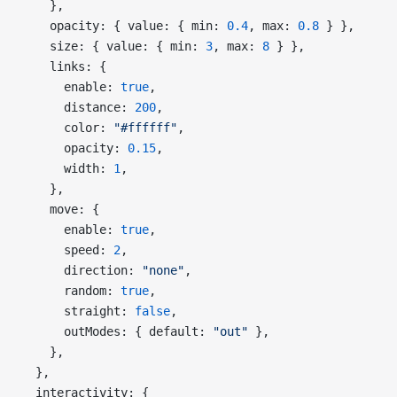
    },
    opacity: { value: { min: 
0.4
, max: 
0.8
 } },
    size: { value: { min: 
3
, max: 
8
 } },
    links: {
      enable: 
true
,
      distance: 
200
,
      color: 
"#ffffff"
,
      opacity: 
0.15
,
      width: 
1
,
    },
    move: {
      enable: 
true
,
      speed: 
2
,
      direction: 
"none"
,
      random: 
true
,
      straight: 
false
,
      outModes: { default: 
"out"
 },
    },
  },
  interactivity: {