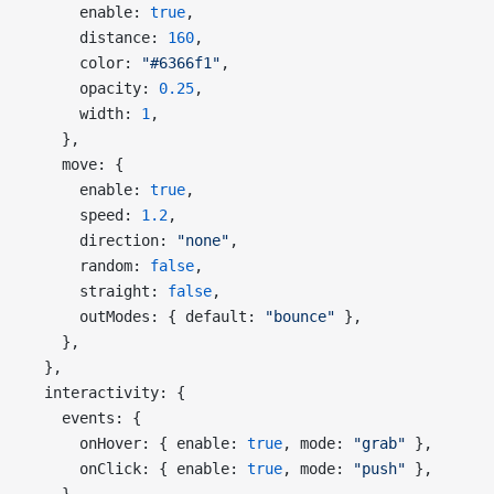
      enable: 
true
,
      distance: 
160
,
      color: 
"#6366f1"
,
      opacity: 
0.25
,
      width: 
1
,
    },
    move: {
      enable: 
true
,
      speed: 
1.2
,
      direction: 
"none"
,
      random: 
false
,
      straight: 
false
,
      outModes: { default: 
"bounce"
 },
    },
  },
  interactivity: {
    events: {
      onHover: { enable: 
true
, mode: 
"grab"
 },
      onClick: { enable: 
true
, mode: 
"push"
 },
    },