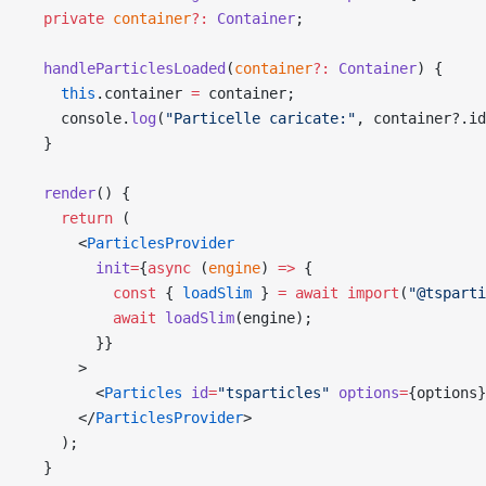
  private
 container
?:
 Container
;
  handleParticlesLoaded
(
container
?:
 Container
) {
    this
.container 
=
 container;
    console.
log
(
"Particelle caricate:"
, container?.id
  }
  render
() {
    return
 (
      <
ParticlesProvider
        init
=
{
async
 (
engine
) 
=>
 {
          const
 { 
loadSlim
 } 
=
 await
 import
(
"@tsparti
          await
 loadSlim
(engine);
        }}
      >
        <
Particles
 id
=
"tsparticles"
 options
=
{options}
      </
ParticlesProvider
>
    );
  }