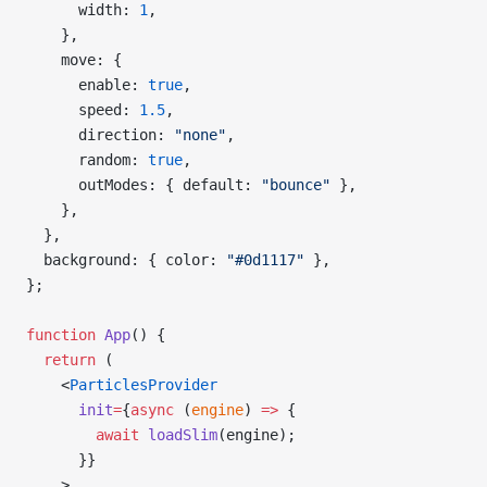
      width: 
1
,
    },
    move: {
      enable: 
true
,
      speed: 
1.5
,
      direction: 
"none"
,
      random: 
true
,
      outModes: { default: 
"bounce"
 },
    },
  },
  background: { color: 
"#0d1117"
 },
};
function
 App
() {
  return
 (
    <
ParticlesProvider
      init
=
{
async
 (
engine
) 
=>
 {
        await
 loadSlim
(engine);
      }}
    >