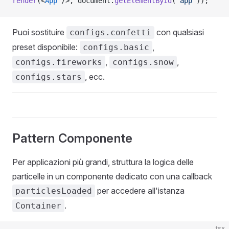
render
(<
App
 />, document.
getElementById
(
"app"
));
Puoi sostituire
con qualsiasi
configs.confetti
preset disponibile:
,
configs.basic
,
,
configs.fireworks
configs.snow
, ecc.
configs.stars
Pattern Componente
Per applicazioni più grandi, struttura la logica delle
particelle in un componente dedicato con una callback
per accedere all'istanza
particlesLoaded
.
Container
tsx