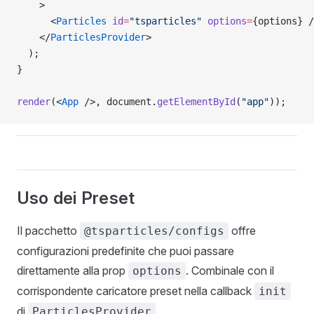
    >
      <
Particles
 id
=
"tsparticles"
 options
=
{options} /
    </
ParticlesProvider
>
  );
}
render
(<
App
 />, document.
getElementById
(
"app"
));
Uso dei Preset
Il pacchetto
offre
@tsparticles/configs
configurazioni predefinite che puoi passare
direttamente alla prop
. Combinale con il
options
corrispondente caricatore preset nella callback
init
di
.
ParticlesProvider