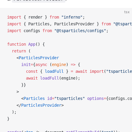
tsx
import
 { render } 
from
 "inferno"
;
import
 { Particles, ParticlesProvider } 
from
 "@tspart
import
 configs 
from
 "@tsparticles/configs"
;
function
 App
() {
  return
 (
    <
ParticlesProvider
      init
=
{
async
 (
engine
) 
=>
 {
        const
 { 
loadFull
 } 
=
 await
 import
(
"tsparticle
        await
 loadFull
(engine);
      }}
    >
      <
Particles
 id
=
"tsparticles"
 options
=
{configs.co
    </
ParticlesProvider
>
  );
}