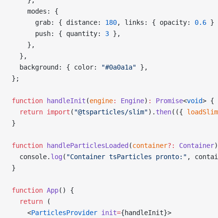
    modes: {
      grab: { distance: 
180
, links: { opacity: 
0.6
 } 
      push: { quantity: 
3
 },
    },
  },
  background: { color: 
"#0a0a1a"
 },
};
function
 handleInit
(
engine
:
 Engine
)
:
 Promise
<
void
> {
  return
 import
(
"@tsparticles/slim"
).
then
(({ 
loadSlim
}
function
 handleParticlesLoaded
(
container
?:
 Container
)
  console.
log
(
"Container tsParticles pronto:"
, contai
}
function
 App
() {
  return
 (
    <
ParticlesProvider
 init
=
{handleInit}>