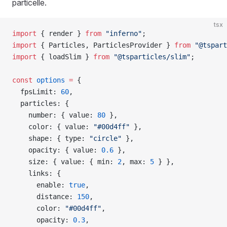
particelle.
tsx
import
 { render } 
from
 "inferno"
;
import
 { Particles, ParticlesProvider } 
from
 "@tspart
import
 { loadSlim } 
from
 "@tsparticles/slim"
;
const
 options
 =
 {
  fpsLimit: 
60
,
  particles: {
    number: { value: 
80
 },
    color: { value: 
"#00d4ff"
 },
    shape: { type: 
"circle"
 },
    opacity: { value: 
0.6
 },
    size: { value: { min: 
2
, max: 
5
 } },
    links: {
      enable: 
true
,
      distance: 
150
,
      color: 
"#00d4ff"
,
      opacity: 
0.3
,