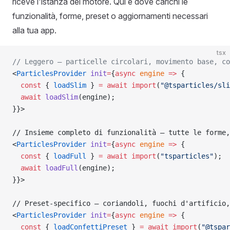
riceve l'istanza del motore. Qui è dove carichi le
funzionalità, forme, preset o aggiornamenti necessari
alla tua app.
tsx
// Leggero — particelle circolari, movimento base, co
<
ParticlesProvider
 init
=
{
async
 engine
 =>
 {
  const
 { 
loadSlim
 } 
=
 await
 import
(
"@tsparticles/sli
  await
 loadSlim
(engine);
}}>
// Insieme completo di funzionalità — tutte le forme,
<
ParticlesProvider
 init
=
{
async
 engine
 =>
 {
  const
 { 
loadFull
 } 
=
 await
 import
(
"tsparticles"
);
  await
 loadFull
(engine);
}}>
// Preset-specifico — coriandoli, fuochi d'artificio,
<
ParticlesProvider
 init
=
{
async
 engine
 =>
 {
  const
 { 
loadConfettiPreset
 } 
=
 await
 import
(
"@tspar