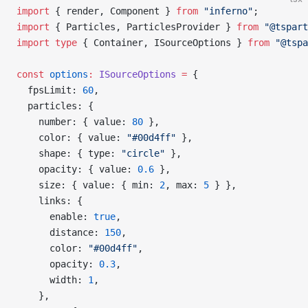
import
 { render, Component } 
from
 "inferno"
;
import
 { Particles, ParticlesProvider } 
from
 "@tspart
import
 type
 { Container, ISourceOptions } 
from
 "@tspa
const
 options
:
 ISourceOptions
 =
 {
  fpsLimit: 
60
,
  particles: {
    number: { value: 
80
 },
    color: { value: 
"#00d4ff"
 },
    shape: { type: 
"circle"
 },
    opacity: { value: 
0.6
 },
    size: { value: { min: 
2
, max: 
5
 } },
    links: {
      enable: 
true
,
      distance: 
150
,
      color: 
"#00d4ff"
,
      opacity: 
0.3
,
      width: 
1
,
    },