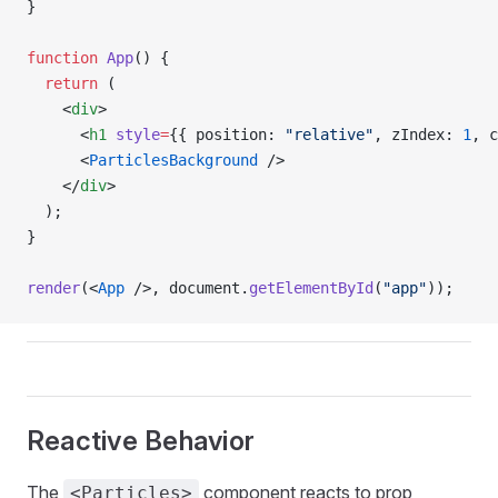
}
function
 App
() {
  return
 (
    <
div
>
      <
h1
 style
=
{{ position: 
"relative"
, zIndex: 
1
, c
      <
ParticlesBackground
 />
    </
div
>
  );
}
render
(<
App
 />, document.
getElementById
(
"app"
));
Reactive Behavior
The
component reacts to prop
<Particles>