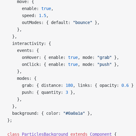
    move: {
      enable: 
true
,
      speed: 
1.5
,
      outModes: { default: 
"bounce"
 },
    },
  },
  interactivity: {
    events: {
      onHover: { enable: 
true
, mode: 
"grab"
 },
      onClick: { enable: 
true
, mode: 
"push"
 },
    },
    modes: {
      grab: { distance: 
180
, links: { opacity: 
0.6
 } 
      push: { quantity: 
3
 },
    },
  },
  background: { color: 
"#0a0a1a"
 },
};
class
 ParticlesBackground
 extends
 Component
 {