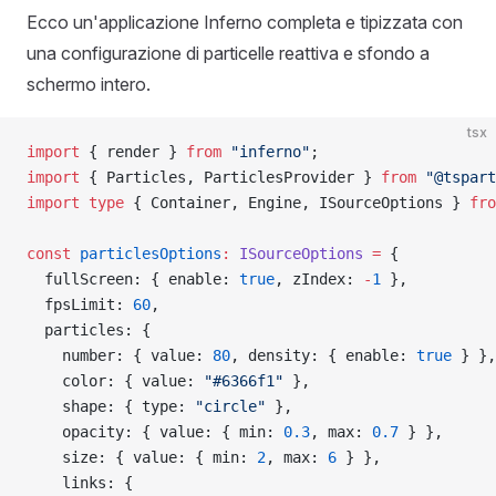
Ecco un'applicazione Inferno completa e tipizzata con
una configurazione di particelle reattiva e sfondo a
schermo intero.
tsx
import
 { render } 
from
 "inferno"
;
import
 { Particles, ParticlesProvider } 
from
 "@tspart
import
 type
 { Container, Engine, ISourceOptions } 
fro
const
 particlesOptions
:
 ISourceOptions
 =
 {
  fullScreen: { enable: 
true
, zIndex: 
-
1
 },
  fpsLimit: 
60
,
  particles: {
    number: { value: 
80
, density: { enable: 
true
 } },
    color: { value: 
"#6366f1"
 },
    shape: { type: 
"circle"
 },
    opacity: { value: { min: 
0.3
, max: 
0.7
 } },
    size: { value: { min: 
2
, max: 
6
 } },
    links: {