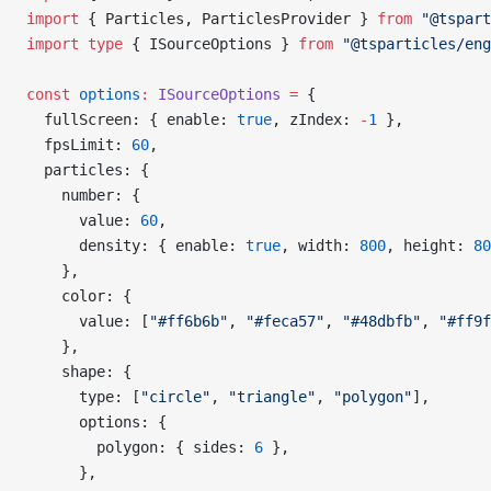
import
 { Particles, ParticlesProvider } 
from
 "@tspart
import
 type
 { ISourceOptions } 
from
 "@tsparticles/eng
const
 options
:
 ISourceOptions
 =
 {
  fullScreen: { enable: 
true
, zIndex: 
-
1
 },
  fpsLimit: 
60
,
  particles: {
    number: {
      value: 
60
,
      density: { enable: 
true
, width: 
800
, height: 
80
    },
    color: {
      value: [
"#ff6b6b"
, 
"#feca57"
, 
"#48dbfb"
, 
"#ff9f
    },
    shape: {
      type: [
"circle"
, 
"triangle"
, 
"polygon"
],
      options: {
        polygon: { sides: 
6
 },
      },