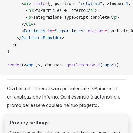
      <
div
 style
=
{{ position: 
"relative"
, zIndex: 
1
, 
        <
h1
>tsParticles + Inferno</
h1
>
        <
p
>Integrazione TypeScript completa</
p
>
      </
div
>
      <
Particles
 id
=
"tsparticles"
 options
=
{particlesO
    </
ParticlesProvider
>
  );
}
render
(<
App
 />, document.
getElementById
(
"app"
));
Ora hai tutto il necessario per integrare tsParticles in
un'applicazione Inferno. Ogni esempio è autonomo e
pronto per essere copiato nel tuo progetto.
Privacy settings
Choose how this site can use analytics and advertising