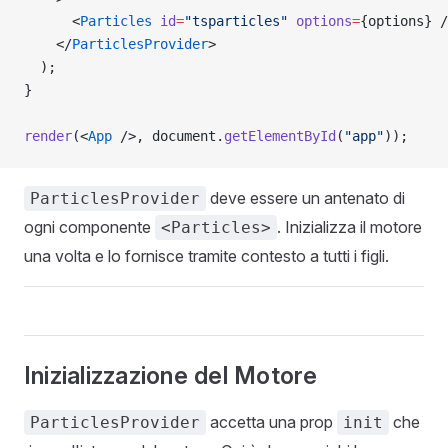
      <
Particles
 id
=
"tsparticles"
 options
=
{options} /
    </
ParticlesProvider
>
  );
}
render
(<
App
 />, document.
getElementById
(
"app"
));
deve essere un antenato di
ParticlesProvider
ogni componente
. Inizializza il motore
<Particles>
una volta e lo fornisce tramite contesto a tutti i figli.
Inizializzazione del Motore
accetta una prop
che
ParticlesProvider
init