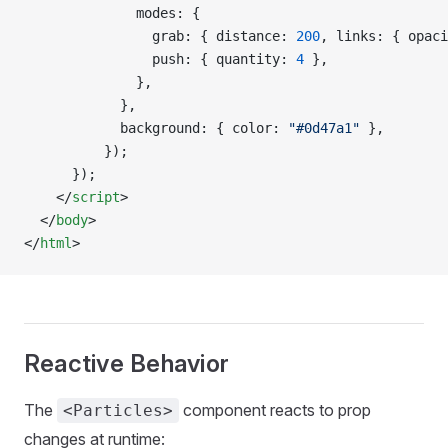
              modes: {
                grab: { distance: 
200
, links: { opaci
                push: { quantity: 
4
 },
              },
            },
            background: { color: 
"#0d47a1"
 },
          });
      });
    </
script
>
  </
body
>
</
html
>
Reactive Behavior
The
component reacts to prop
<Particles>
changes at runtime: