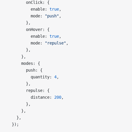
        onClick: {
          enable: 
true
,
          mode: 
"push"
,
        },
        onHover: {
          enable: 
true
,
          mode: 
"repulse"
,
        },
      },
      modes: {
        push: {
          quantity: 
4
,
        },
        repulse: {
          distance: 
200
,
        },
      },
    },
  });