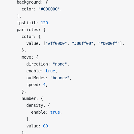
    background: {
      color: 
"#000000"
,
    },
    fpsLimit: 
120
,
    particles: {
      color: {
        value: [
"#ff0000"
, 
"#00ff00"
, 
"#0000ff"
],
      },
      move: {
        direction: 
"none"
,
        enable: 
true
,
        outModes: 
"bounce"
,
        speed: 
4
,
      },
      number: {
        density: {
          enable: 
true
,
        },
        value: 
60
,
      },