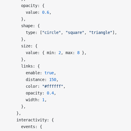
      opacity: {
        value: 
0.6
,
      },
      shape: {
        type: [
"circle"
, 
"square"
, 
"triangle"
],
      },
      size: {
        value: { min: 
2
, max: 
8
 },
      },
      links: {
        enable: 
true
,
        distance: 
150
,
        color: 
"#ffffff"
,
        opacity: 
0.4
,
        width: 
1
,
      },
    },
    interactivity: {
      events: {