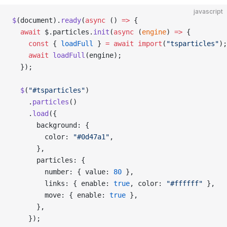
javascript
$
(document).
ready
(
async
 () 
=>
 {
  await
 $.particles.
init
(
async
 (
engine
) 
=>
 {
    const
 { 
loadFull
 } 
=
 await
 import
(
"tsparticles"
);
    await
 loadFull
(engine);
  });
  $
(
"#tsparticles"
)
    .
particles
()
    .
load
({
      background: {
        color: 
"#0d47a1"
,
      },
      particles: {
        number: { value: 
80
 },
        links: { enable: 
true
, color: 
"#ffffff"
 },
        move: { enable: 
true
 },
      },
    });