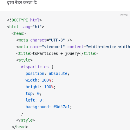
दृश्य रेंडर करता है:
html
<!
DOCTYPE
 html
>
<
html
 lang
=
"hi"
>
  <
head
>
    <
meta
 charset
=
"UTF-8"
 />
    <
meta
 name
=
"viewport"
 content
=
"width=device-width
    <
title
>tsParticles + jQuery</
title
>
    <
style
>
      #tsparticles
 {
        position
: 
absolute
;
        width
: 
100
%
;
        height
: 
100
%
;
        top
: 
0
;
        left
: 
0
;
        background
: 
#0d47a1
;
      }
    </
style
>
  </
head
>