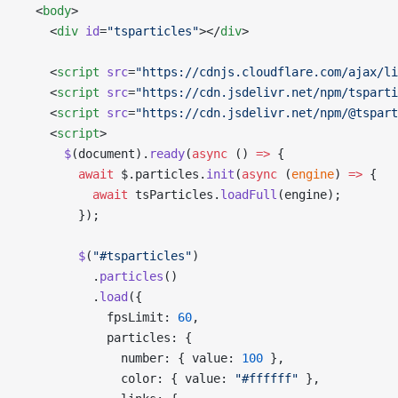
  <
body
>
    <
div
 id
=
"tsparticles"
></
div
>
    <
script
 src
=
"https://cdnjs.cloudflare.com/ajax/li
    <
script
 src
=
"https://cdn.jsdelivr.net/npm/tsparti
    <
script
 src
=
"https://cdn.jsdelivr.net/npm/@tspart
    <
script
>
      $
(document).
ready
(
async
 () 
=>
 {
        await
 $.particles.
init
(
async
 (
engine
) 
=>
 {
          await
 tsParticles.
loadFull
(engine);
        });
        $
(
"#tsparticles"
)
          .
particles
()
          .
load
({
            fpsLimit: 
60
,
            particles: {
              number: { value: 
100
 },
              color: { value: 
"#ffffff"
 },