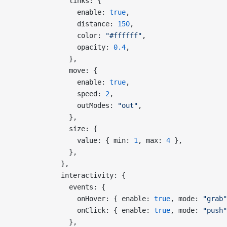
              links: {
                enable: 
true
,
                distance: 
150
,
                color: 
"#ffffff"
,
                opacity: 
0.4
,
              },
              move: {
                enable: 
true
,
                speed: 
2
,
                outModes: 
"out"
,
              },
              size: {
                value: { min: 
1
, max: 
4
 },
              },
            },
            interactivity: {
              events: {
                onHover: { enable: 
true
, mode: 
"grab"
                onClick: { enable: 
true
, mode: 
"push"
              },