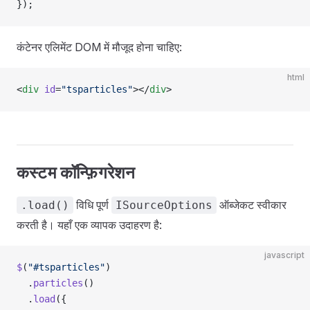
});
कंटेनर एलिमेंट DOM में मौजूद होना चाहिए:
html
<
div
 id
=
"tsparticles"
></
div
>
कस्टम कॉन्फ़िगरेशन
विधि पूर्ण
ऑब्जेकट स्वीकार
.load()
ISourceOptions
करती है। यहाँ एक व्यापक उदाहरण है:
javascript
$
(
"#tsparticles"
)
  .
particles
()
  .
load
({