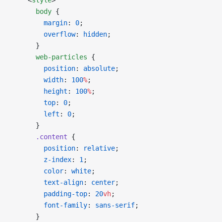
      body
 {
        margin
: 
0
;
        overflow
: 
hidden
;
      }
      web-particles
 {
        position
: 
absolute
;
        width
: 
100
%
;
        height
: 
100
%
;
        top
: 
0
;
        left
: 
0
;
      }
      .content
 {
        position
: 
relative
;
        z-index
: 
1
;
        color
: 
white
;
        text-align
: 
center
;
        padding-top
: 
20
vh
;
        font-family
: 
sans-serif
;
      }