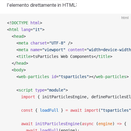
l'elemento direttamente in HTML:
html
<!
DOCTYPE
 html
>
<
html
 lang
=
"it"
>
  <
head
>
    <
meta
 charset
=
"UTF-8"
 />
    <
meta
 name
=
"viewport"
 content
=
"width=device-width
    <
title
>tsParticles Web Components</
title
>
  </
head
>
  <
body
>
    <
web-particles
 id
=
"tsparticles"
></
web-particles
>
    <
script
 type
=
"module"
>
      import
 { initParticlesEngine, defineParticlesEl
      const
 { 
loadFull
 } 
=
 await
 import
(
"tsparticles"
      await
 initParticlesEngine
(
async
 (
engine
) 
=>
 {
        await
 loadFull
(engine);