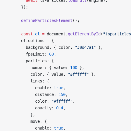
        await
 tsParticles.
loadFull
(engine);
      });
      defineParticlesElement
();
      const
 el
 =
 document.
getElementById
(
"tsparticles
      el.options 
=
 {
        background: { color: 
"#0d47a1"
 },
        fpsLimit: 
60
,
        particles: {
          number: { value: 
100
 },
          color: { value: 
"#ffffff"
 },
          links: {
            enable: 
true
,
            distance: 
150
,
            color: 
"#ffffff"
,
            opacity: 
0.4
,
          },
          move: {
            enable: 
true
,