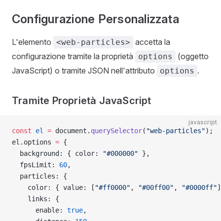
Configurazione Personalizzata
L'elemento
accetta la
<web-particles>
configurazione tramite la proprietà
(oggetto
options
JavaScript) o tramite JSON nell'attributo
.
options
Tramite Proprietà JavaScript
javascript
const
 el
 =
 document.
querySelector
(
"web-particles"
);
el.options 
=
 {
  background: { color: 
"#000000"
 },
  fpsLimit: 
60
,
  particles: {
    color: { value: [
"#ff0000"
, 
"#00ff00"
, 
"#0000ff"
]
    links: {
      enable: 
true
,