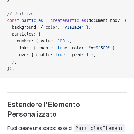
// Utilizzo
const
 particles
 =
 createParticles
(document.body, {
  background: { color: 
"#1a1a2e"
 },
  particles: {
    number: { value: 
100
 },
    links: { enable: 
true
, color: 
"#e94560"
 },
    move: { enable: 
true
, speed: 
1
 },
  },
});
Estendere l'Elemento
Personalizzato
Puoi creare una sottoclasse di
ParticlesElement