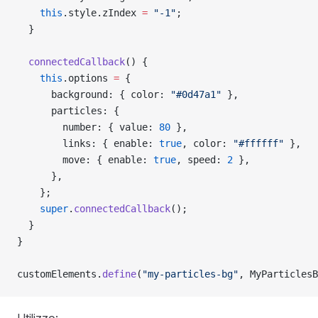
    this
.style.zIndex 
=
 "-1"
;
  }
  connectedCallback
() {
    this
.options 
=
 {
      background: { color: 
"#0d47a1"
 },
      particles: {
        number: { value: 
80
 },
        links: { enable: 
true
, color: 
"#ffffff"
 },
        move: { enable: 
true
, speed: 
2
 },
      },
    };
    super
.
connectedCallback
();
  }
}
customElements.
define
(
"my-particles-bg"
, MyParticlesB
Utilizzo: