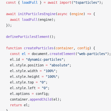
const
 { 
loadFull
 } 
=
 await
 import
(
"tsparticles"
);
await
 initParticlesEngine
(
async
 (
engine
) 
=>
 {
  await
 loadFull
(engine);
});
defineParticlesElement
();
function
 createParticles
(
container
, 
config
) {
  const
 el
 =
 document.
createElement
(
"web-particles"
);
  el.id 
=
 "dynamic-particles"
;
  el.style.position 
=
 "absolute"
;
  el.style.width 
=
 "100%"
;
  el.style.height 
=
 "100%"
;
  el.style.top 
=
 "0"
;
  el.style.left 
=
 "0"
;
  el.options 
=
 config;
  container.
appendChild
(el);
  return
 el;
}