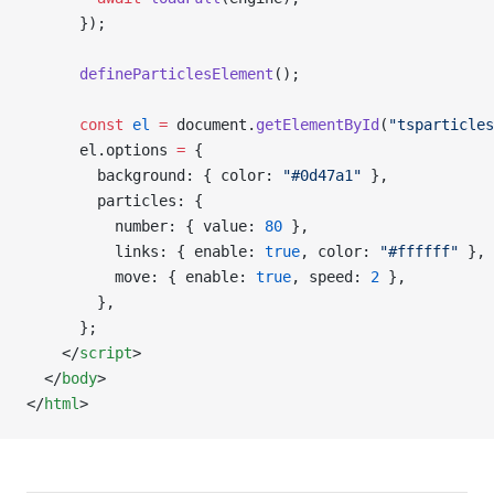
      });
      defineParticlesElement
();
      const
 el
 =
 document.
getElementById
(
"tsparticles
      el.options 
=
 {
        background: { color: 
"#0d47a1"
 },
        particles: {
          number: { value: 
80
 },
          links: { enable: 
true
, color: 
"#ffffff"
 },
          move: { enable: 
true
, speed: 
2
 },
        },
      };
    </
script
>
  </
body
>
</
html
>