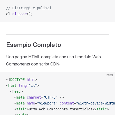
// Distruggi e pulisci
el.
dispose
();
Esempio Completo
Una pagina HTML completa che usa il modulo Web
Components con script CDN:
html
<!
DOCTYPE
 html
>
<
html
 lang
=
"it"
>
  <
head
>
    <
meta
 charset
=
"UTF-8"
 />
    <
meta
 name
=
"viewport"
 content
=
"width=device-width
    <
title
>Demo Web Components tsParticles</
title
>
    <
style
>