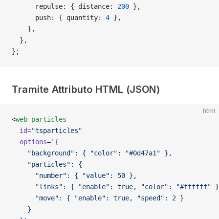
      repulse: { distance: 
200
 },
      push: { quantity: 
4
 },
    },
  },
};
Tramite Attributo HTML (JSON)
html
<
web-particles
  id
=
"tsparticles"
  options
=
'{
    "background": { "color": "#0d47a1" },
    "particles": {
      "number": { "value": 50 },
      "links": { "enable": true, "color": "#ffffff" }
      "move": { "enable": true, "speed": 2 }
    }