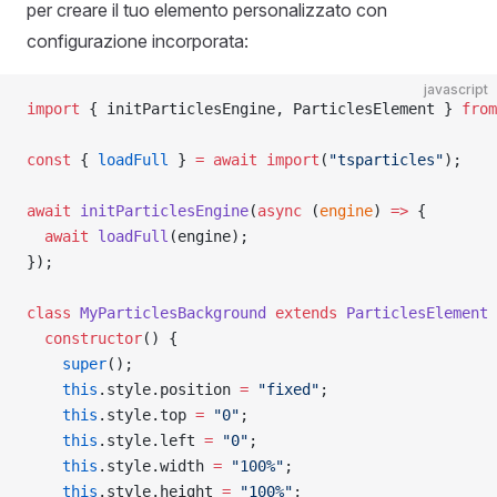
per creare il tuo elemento personalizzato con
configurazione incorporata:
javascript
import
 { initParticlesEngine, ParticlesElement } 
from
const
 { 
loadFull
 } 
=
 await
 import
(
"tsparticles"
);
await
 initParticlesEngine
(
async
 (
engine
) 
=>
 {
  await
 loadFull
(engine);
});
class
 MyParticlesBackground
 extends
 ParticlesElement
 
  constructor
() {
    super
();
    this
.style.position 
=
 "fixed"
;
    this
.style.top 
=
 "0"
;
    this
.style.left 
=
 "0"
;
    this
.style.width 
=
 "100%"
;
    this
.style.height 
=
 "100%"
;