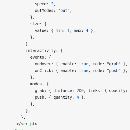
            speed: 
2
,
            outModes: 
"out"
,
          },
          size: {
            value: { min: 
1
, max: 
4
 },
          },
        },
        interactivity: {
          events: {
            onHover: { enable: 
true
, mode: 
"grab"
 },
            onClick: { enable: 
true
, mode: 
"push"
 },
          },
          modes: {
            grab: { distance: 
200
, links: { opacity: 
            push: { quantity: 
4
 },
          },
        },
      };
    </
script
>