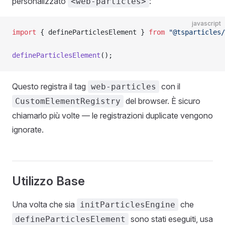
personalizzato
:
<web-particles>
javascript
import
 { defineParticlesElement } 
from
 "@tsparticles/
defineParticlesElement
();
Questo registra il tag
con il
web-particles
del browser. È sicuro
CustomElementRegistry
chiamarlo più volte — le registrazioni duplicate vengono
ignorate.
Utilizzo Base
Una volta che sia
che
initParticlesEngine
sono stati eseguiti, usa
defineParticlesElement