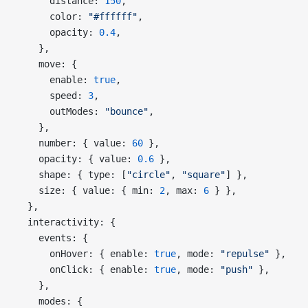
      distance: 
150
,
      color: 
"#ffffff"
,
      opacity: 
0.4
,
    },
    move: {
      enable: 
true
,
      speed: 
3
,
      outModes: 
"bounce"
,
    },
    number: { value: 
60
 },
    opacity: { value: 
0.6
 },
    shape: { type: [
"circle"
, 
"square"
] },
    size: { value: { min: 
2
, max: 
6
 } },
  },
  interactivity: {
    events: {
      onHover: { enable: 
true
, mode: 
"repulse"
 },
      onClick: { enable: 
true
, mode: 
"push"
 },
    },
    modes: {