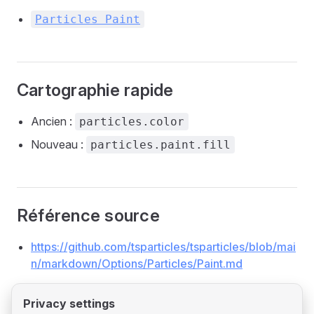
Particles Paint
Cartographie rapide
Ancien :
particles.color
Nouveau :
particles.paint.fill
Référence source
https://github.com/tsparticles/tsparticles/blob/mai
n/markdown/Options/Particles/Paint.md
Privacy settings