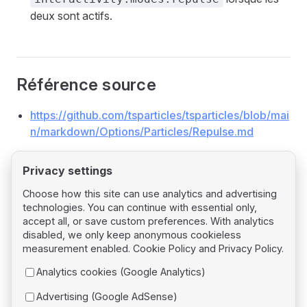
deux sont actifs.
Référence source
https://github.com/tsparticles/tsparticles/blob/mai
n/markdown/Options/Particles/Repulse.md
Privacy settings
Choose how this site can use analytics and advertising
technologies. You can continue with essential only,
Pager
Previous page
accept all, or save custom preferences. With analytics
Particles Orbit
disabled, we only keep anonymous cookieless
measurement enabled.
Cookie Policy
and
Privacy Policy
.
Next page
Analytics cookies (Google Analytics)
Particles Roll
Advertising (Google AdSense)