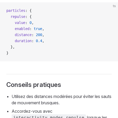
ts
particles
: {
  repulse
: {
    value
: 
0
,
    enabled
: 
true
,
    distance
: 
200
,
    duration
: 
0.4
,
  },
}
Conseils pratiques
Utilisez des distances modérées pour éviter les sauts
de mouvement brusques.
Accordez-vous avec
lorsque les
interactivity.modes.repulse