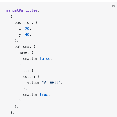
ts
manualParticles
: [
  {
    position: {
      x: 
20
,
      y: 
40
,
    },
    options: {
      move: {
        enable: 
false
,
      },
      fill: {
        color: {
          value: 
"#ff6699"
,
        },
        enable: 
true
,
      },
    },
  },