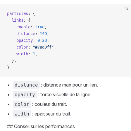
ts
particles
: {
  links
: {
    enable
: 
true
,
    distance
: 
140
,
    opacity
: 
0.28
,
    color
: 
"#7aa0ff"
,
    width
: 
1
,
  },
}
: distance max pour un lien.
distance
: force visuelle de la ligne.
opacity
: couleur du trait.
color
: épaisseur du trait.
width
## Conseil sur les performances