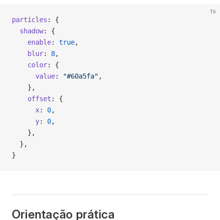
ts
particles
: {
  shadow
: {
    enable
: 
true
,
    blur
: 
8
,
    color
: {
      value
: 
"#60a5fa"
,
    },
    offset
: {
      x
: 
0
,
      y
: 
0
,
    },
  },
}
Orientação prática