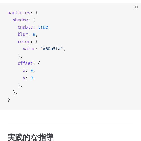
ts
particles
: {
  shadow
: {
    enable
: 
true
,
    blur
: 
8
,
    color
: {
      value
: 
"#60a5fa"
,
    },
    offset
: {
      x
: 
0
,
      y
: 
0
,
    },
  },
}
実践的な指導