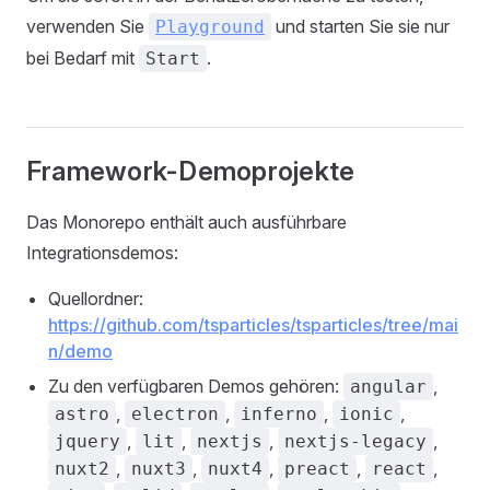
verwenden Sie
und starten Sie sie nur
Playground
bei Bedarf mit
.
Start
Framework-Demoprojekte
Das Monorepo enthält auch ausführbare
Integrationsdemos:
Quellordner:
https://github.com/tsparticles/tsparticles/tree/mai
n/demo
Zu den verfügbaren Demos gehören:
,
angular
,
,
,
,
astro
electron
inferno
ionic
,
,
,
,
jquery
lit
nextjs
nextjs-legacy
,
,
,
,
,
nuxt2
nuxt3
nuxt4
preact
react