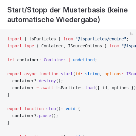
Start/Stopp der Musterbasis (keine
automatische Wiedergabe)
ts
import
 { tsParticles } 
from
 "@tsparticles/engine"
;
import
 type
 { Container, ISourceOptions } 
from
 "@tspa
let
 container
:
 Container
 |
 undefined
;
export
 async
 function
 start
(
id
:
 string
, 
options
:
 ISou
  container?.
destroy
();
  container 
=
 await
 tsParticles.
load
({ id, options })
}
export
 function
 stop
()
:
 void
 {
  container?.
pause
();
}