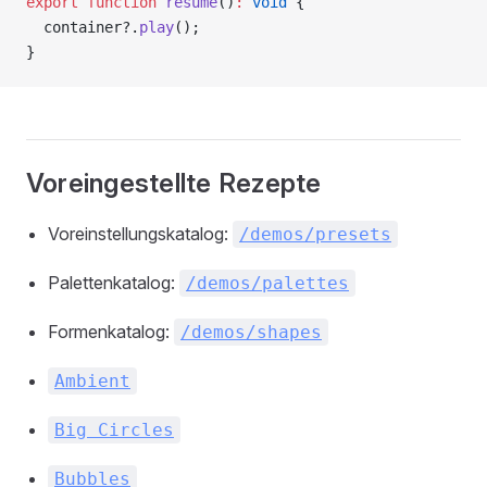
export
 function
 resume
()
:
 void
 {
  container?.
play
();
}
Voreingestellte Rezepte
Voreinstellungskatalog:
/demos/presets
Palettenkatalog:
/demos/palettes
Formenkatalog:
/demos/shapes
Ambient
Big Circles
Bubbles