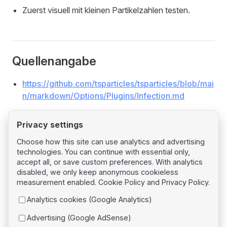
Zuerst visuell mit kleinen Partikelzahlen testen.
Quellenangabe
https://github.com/tsparticles/tsparticles/blob/mai
n/markdown/Options/Plugins/Infection.md
Privacy settings
Choose how this site can use analytics and advertising
technologies. You can continue with essential only,
Pager
Previous page
accept all, or save custom preferences. With analytics
Plugin: Exports
disabled, we only keep anonymous cookieless
measurement enabled.
Cookie Policy
and
Privacy Policy
.
Next page
Analytics cookies (Google Analytics)
Plugin: Interactions
Advertising (Google AdSense)