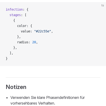
ts
infection
: {
  stages
: [
    {
      color: {
        value: 
"#22c55e"
,
      },
      radius: 
20
,
    },
  ],
}
Notizen
Verwenden Sie klare Phasendefinitionen für
vorhersehbares Verhalten.