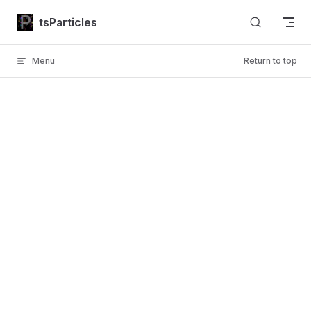
Skip to content
tsParticles
Menu
Return to top