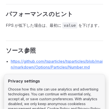
パフォーマンスのヒント
FPS が低下した場合は、最初に
を下げます。
value
ソース参照
https://github.com/tsparticles/tsparticles/blob/mai
n/markdown/Options/Particles/Number.md
Privacy settings
Choose how this site can use analytics and advertising
technologies. You can continue with essential only,
Pager
Previous page
accept all, or save custom preferences. With analytics
Particles
disabled, we only keep anonymous cookieless
measurement enabled.
Cookie Policy
and
Privacy Policy
.