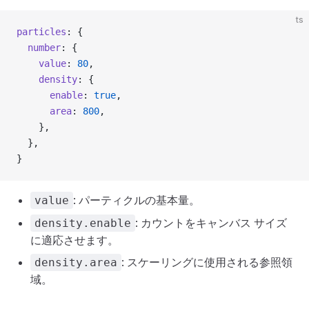
ts
particles
: {
  number
: {
    value
: 
80
,
    density
: {
      enable
: 
true
,
      area
: 
800
,
    },
  },
}
: パーティクルの基本量。
value
: カウントをキャンバス サイズ
density.enable
に適応させます。
: スケーリングに使用される参照領
density.area
域。