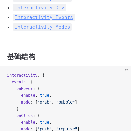
Interactivity Div
Interactivity Events
Interactivity Modes
基础结构
ts
interactivity
: {
  events
: {
    onHover
: {
      enable
: 
true
,
      mode
: [
"grab"
, 
"bubble"
]
    },
    onClick
: {
      enable
: 
true
,
      mode
: [
"push"
, 
"repulse"
]