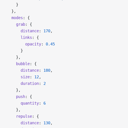
    }
  },
  modes
: {
    grab
: {
      distance
: 
170
,
      links
: {
        opacity
: 
0.45
      }
    },
    bubble
: {
      distance
: 
180
,
      size
: 
12
,
      duration
: 
2
    },
    push
: {
      quantity
: 
6
    },
    repulse
: {
      distance
: 
130
,