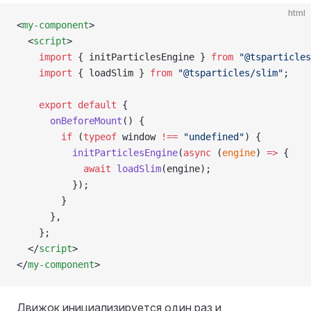
html
<
my-component
>
  <
script
>
    import
 { initParticlesEngine } 
from
 "@tsparticles
    import
 { loadSlim } 
from
 "@tsparticles/slim"
;
    export
 default
 {
      onBeforeMount
() {
        if
 (
typeof
 window 
!==
 "undefined"
) {
          initParticlesEngine
(
async
 (
engine
) 
=>
 {
            await
 loadSlim
(engine);
          });
        }
      },
    };
  </
script
>
</
my-component
>
Движок инициализируется один раз и