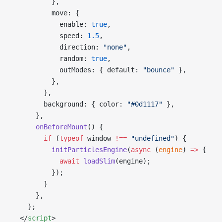
          },
          move: {
            enable: 
true
,
            speed: 
1.5
,
            direction: 
"none"
,
            random: 
true
,
            outModes: { default: 
"bounce"
 },
          },
        },
        background: { color: 
"#0d1117"
 },
      },
      onBeforeMount
() {
        if
 (
typeof
 window 
!==
 "undefined"
) {
          initParticlesEngine
(
async
 (
engine
) 
=>
 {
            await
 loadSlim
(engine);
          });
        }
      },
    };
  </
script
>