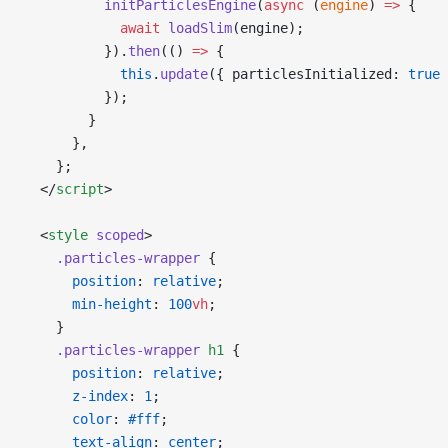
          initParticlesEngine
(
async
 (
engine
) 
=>
 {
            await
 loadSlim
(engine);
          }).
then
(() 
=>
 {
            this
.
update
({ particlesInitialized: 
true
 
          });
        }
      },
    };
  </
script
>
  <
style
 scoped
>
    .particles-wrapper
 {
      position
: 
relative
;
      min-height
: 
100
vh
;
    }
    .particles-wrapper
 h1
 {
      position
: 
relative
;
      z-index
: 
1
;
      color
: 
#fff
;
      text-align
: 
center
;