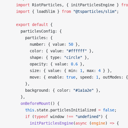
    import
 RiotParticles, { initParticlesEngine } 
fro
    import
 { loadSlim } 
from
 "@tsparticles/slim"
;
    export
 default
 {
      particlesConfig: {
        particles: {
          number: { value: 
50
 },
          color: { value: 
"#ffffff"
 },
          shape: { type: 
"circle"
 },
          opacity: { value: 
0.6
 },
          size: { value: { min: 
1
, max: 
4
 } },
          move: { enable: 
true
, speed: 
1
, outModes: 
        },
        background: { color: 
"#1a1a2e"
 },
      },
      onBeforeMount
() {
        this
.state.particlesInitialized 
=
 false
;
        if
 (
typeof
 window 
!==
 "undefined"
) {
          initParticlesEngine
(
async
 (
engine
) 
=>
 {