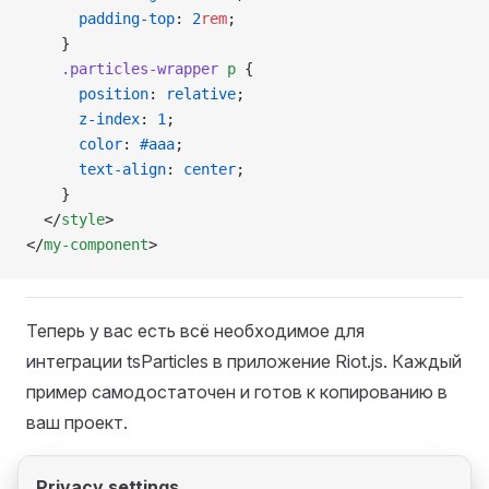
      padding-top
: 
2
rem
;
    }
    .particles-wrapper
 p
 {
      position
: 
relative
;
      z-index
: 
1
;
      color
: 
#aaa
;
      text-align
: 
center
;
    }
  </
style
>
</
my-component
>
Теперь у вас есть всё необходимое для
интеграции tsParticles в приложение Riot.js. Каждый
пример самодостаточен и готов к копированию в
ваш проект.
Privacy settings