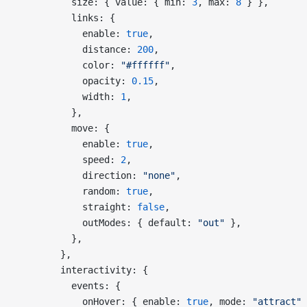
          size: { value: { min: 
3
, max: 
8
 } },
          links: {
            enable: 
true
,
            distance: 
200
,
            color: 
"#ffffff"
,
            opacity: 
0.15
,
            width: 
1
,
          },
          move: {
            enable: 
true
,
            speed: 
2
,
            direction: 
"none"
,
            random: 
true
,
            straight: 
false
,
            outModes: { default: 
"out"
 },
          },
        },
        interactivity: {
          events: {
            onHover: { enable: 
true
, mode: 
"attract"
 