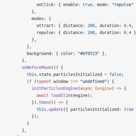
            onClick: { enable: 
true
, mode: 
"repulse"
 
          },
          modes: {
            attract: { distance: 
200
, duration: 
0.4
, 
            repulse: { distance: 
200
, duration: 
0.4
 }
          },
        },
        background: { color: 
"#0f0f23"
 },
      },
      onBeforeMount
() {
        this
.state.particlesInitialized 
=
 false
;
        if
 (
typeof
 window 
!==
 "undefined"
) {
          initParticlesEngine
(
async
 (
engine
) 
=>
 {
            await
 loadSlim
(engine);
          }).
then
(() 
=>
 {
            this
.
update
({ particlesInitialized: 
true
 
          });
        }
      },