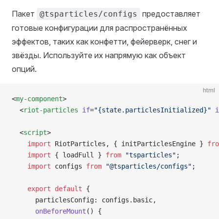
Пакет
предоставляет
@tsparticles/configs
готовые конфигурации для распространённых
эффектов, таких как конфетти, фейерверк, снег и
звёзды. Используйте их напрямую как объект
опций.
html
<
my-component
>
  <
riot-particles
 if
=
"{state.particlesInitialized}"
 i
  <
script
>
    import
 RiotParticles, { initParticlesEngine } 
fro
    import
 { loadFull } 
from
 "tsparticles"
;
    import
 configs 
from
 "@tsparticles/configs"
;
    export
 default
 {
      particlesConfig: configs.basic,
      onBeforeMount
() {