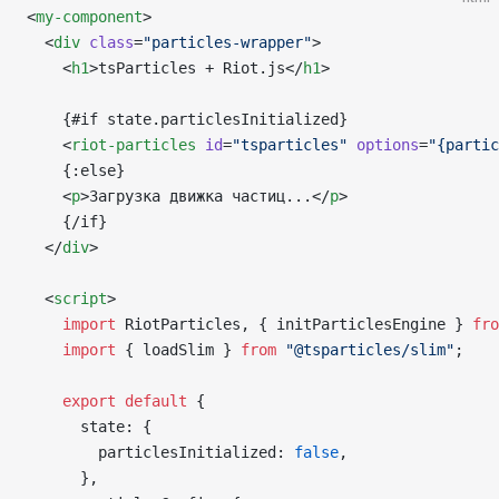
<
my-component
>
  <
div
 class
=
"particles-wrapper"
>
    <
h1
>tsParticles + Riot.js</
h1
>
    {#if state.particlesInitialized}
    <
riot-particles
 id
=
"tsparticles"
 options
=
"{partic
    {:else}
    <
p
>Загрузка движка частиц...</
p
>
    {/if}
  </
div
>
  <
script
>
    import
 RiotParticles, { initParticlesEngine } 
fro
    import
 { loadSlim } 
from
 "@tsparticles/slim"
;
    export
 default
 {
      state: {
        particlesInitialized: 
false
,
      },