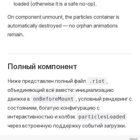
loaded (otherwise it is a safe no-op).
On component unmount, the particles container is
automatically destroyed — no orphan animations
remain.
Полный компонент
Ниже представлен полный файл
,
.riot
объединяющий всё вместе: инициализацию
движка в
, условный рендеринг с
onBeforeMount
состоянием, богатую конфигурацию с
интерактивностью и колбэк
particlesLoaded
через встроенную поддержку событий загрузки.
html