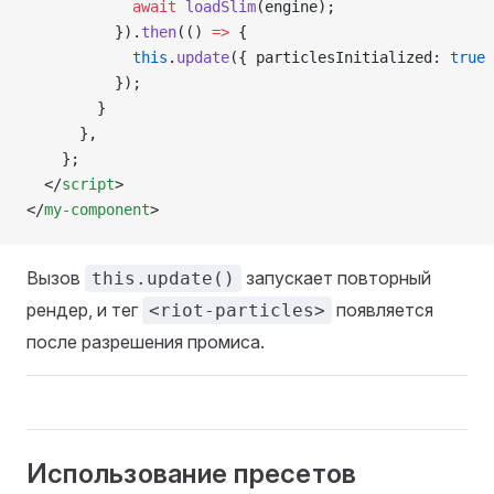
            await
 loadSlim
(engine);
          }).
then
(() 
=>
 {
            this
.
update
({ particlesInitialized: 
true
 
          });
        }
      },
    };
  </
script
>
</
my-component
>
Вызов
запускает повторный
this.update()
рендер, и тег
появляется
<riot-particles>
после разрешения промиса.
Использование пресетов