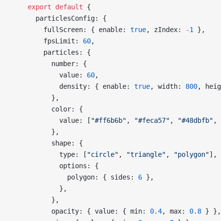
    export
 default
 {
      particlesConfig: {
        fullScreen: { enable: 
true
, zIndex: 
-
1
 },
        fpsLimit: 
60
,
        particles: {
          number: {
            value: 
60
,
            density: { enable: 
true
, width: 
800
, heig
          },
          color: {
            value: [
"#ff6b6b"
, 
"#feca57"
, 
"#48dbfb"
, 
          },
          shape: {
            type: [
"circle"
, 
"triangle"
, 
"polygon"
],
            options: {
              polygon: { sides: 
6
 },
            },
          },
          opacity: { value: { min: 
0.4
, max: 
0.8
 } },