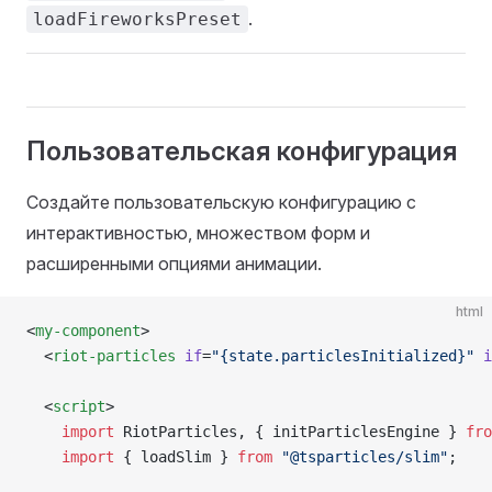
.
loadFireworksPreset
Пользовательская конфигурация
Создайте пользовательскую конфигурацию с
интерактивностью, множеством форм и
расширенными опциями анимации.
html
<
my-component
>
  <
riot-particles
 if
=
"{state.particlesInitialized}"
 i
  <
script
>
    import
 RiotParticles, { initParticlesEngine } 
fro
    import
 { loadSlim } 
from
 "@tsparticles/slim"
;