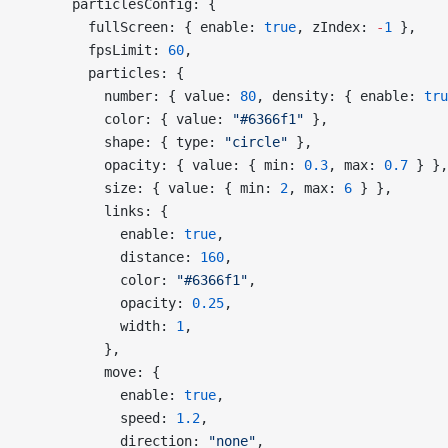
      particlesConfig: {
        fullScreen: { enable: 
true
, zIndex: 
-
1
 },
        fpsLimit: 
60
,
        particles: {
          number: { value: 
80
, density: { enable: 
tru
          color: { value: 
"#6366f1"
 },
          shape: { type: 
"circle"
 },
          opacity: { value: { min: 
0.3
, max: 
0.7
 } },
          size: { value: { min: 
2
, max: 
6
 } },
          links: {
            enable: 
true
,
            distance: 
160
,
            color: 
"#6366f1"
,
            opacity: 
0.25
,
            width: 
1
,
          },
          move: {
            enable: 
true
,
            speed: 
1.2
,
            direction: 
"none"
,