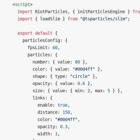
  <
script
>
    import
 RiotParticles, { initParticlesEngine } 
fro
    import
 { loadSlim } 
from
 "@tsparticles/slim"
;
    export
 default
 {
      particlesConfig: {
        fpsLimit: 
60
,
        particles: {
          number: { value: 
80
 },
          color: { value: 
"#00d4ff"
 },
          shape: { type: 
"circle"
 },
          opacity: { value: 
0.6
 },
          size: { value: { min: 
2
, max: 
5
 } },
          links: {
            enable: 
true
,
            distance: 
150
,
            color: 
"#00d4ff"
,
            opacity: 
0.3
,
            width: 
1
,