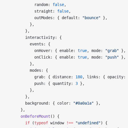
            random: 
false
,
            straight: 
false
,
            outModes: { default: 
"bounce"
 },
          },
        },
        interactivity: {
          events: {
            onHover: { enable: 
true
, mode: 
"grab"
 },
            onClick: { enable: 
true
, mode: 
"push"
 },
          },
          modes: {
            grab: { distance: 
180
, links: { opacity: 
            push: { quantity: 
3
 },
          },
        },
        background: { color: 
"#0a0a1a"
 },
      },
      onBeforeMount
() {
        if
 (
typeof
 window 
!==
 "undefined"
) {