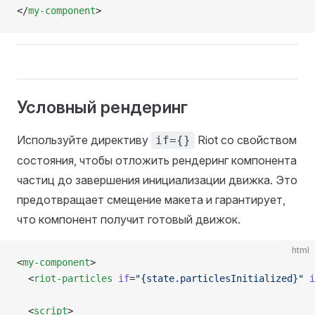
</
my-component
>
Условный рендеринг
Используйте директиву
Riot со свойством
if={}
состояния, чтобы отложить рендеринг компонента
частиц до завершения инициализации движка. Это
предотвращает смещение макета и гарантирует,
что компонент получит готовый движок.
html
<
my-component
>
  <
riot-particles
 if
=
"{state.particlesInitialized}"
 i
  <
script
>