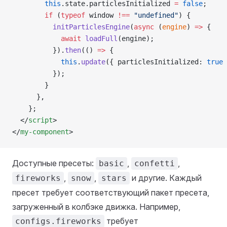
        this
.state.particlesInitialized 
=
 false
;
        if
 (
typeof
 window 
!==
 "undefined"
) {
          initParticlesEngine
(
async
 (
engine
) 
=>
 {
            await
 loadFull
(engine);
          }).
then
(() 
=>
 {
            this
.
update
({ particlesInitialized: 
true
 
          });
        }
      },
    };
  </
script
>
</
my-component
>
Доступные пресеты:
,
,
basic
confetti
,
,
и другие. Каждый
fireworks
snow
stars
пресет требует соответствующий пакет пресета,
загруженный в колбэке движка. Например,
требует
configs.fireworks