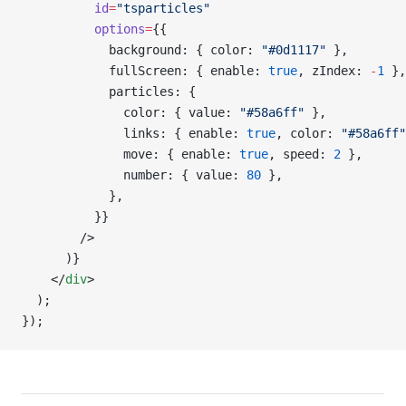
          id
=
"tsparticles"
          options
=
{{
            background: { color: 
"#0d1117"
 },
            fullScreen: { enable: 
true
, zIndex: 
-
1
 },
            particles: {
              color: { value: 
"#58a6ff"
 },
              links: { enable: 
true
, color: 
"#58a6ff"
              move: { enable: 
true
, speed: 
2
 },
              number: { value: 
80
 },
            },
          }}
        />
      )}
    </
div
>
  );
});