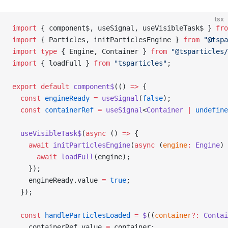
tsx
import
 { component$, useSignal, useVisibleTask$ } 
fro
import
 { Particles, initParticlesEngine } 
from
 "@tspa
import
 type
 { Engine, Container } 
from
 "@tsparticles
import
 { loadFull } 
from
 "tsparticles"
;
export
 default
 component$
(() 
=>
 {
  const
 engineReady
 =
 useSignal
(
false
);
  const
 containerRef
 =
 useSignal
<
Container
 |
 undefine
  useVisibleTask$
(
async
 () 
=>
 {
    await
 initParticlesEngine
(
async
 (
engine
:
 Engine
) 
      await
 loadFull
(engine);
    });
    engineReady.value 
=
 true
;
  });
  const
 handleParticlesLoaded
 =
 $
((
container
?:
 Contai
    containerRef.value 
=
 container;