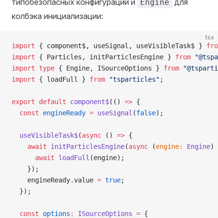
типобезопасных конфигураций и
для
Engine
колбэка инициализации:
tsx
import
 { component$, useSignal, useVisibleTask$ } 
fro
import
 { Particles, initParticlesEngine } 
from
 "@tspa
import
 type
 { Engine, ISourceOptions } 
from
 "@tsparti
import
 { loadFull } 
from
 "tsparticles"
;
export
 default
 component$
(() 
=>
 {
  const
 engineReady
 =
 useSignal
(
false
);
  useVisibleTask$
(
async
 () 
=>
 {
    await
 initParticlesEngine
(
async
 (
engine
:
 Engine
) 
      await
 loadFull
(engine);
    });
    engineReady.value 
=
 true
;
  });
  const
 options
:
 ISourceOptions
 =
 {