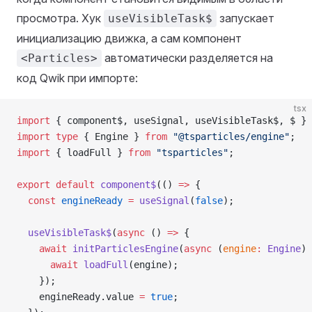
просмотра. Хук
запускает
useVisibleTask$
инициализацию движка, а сам компонент
автоматически разделяется на
<Particles>
код Qwik при импорте:
tsx
import
 { component$, useSignal, useVisibleTask$, $ } 
import
 type
 { Engine } 
from
 "@tsparticles/engine"
;
import
 { loadFull } 
from
 "tsparticles"
;
export
 default
 component$
(() 
=>
 {
  const
 engineReady
 =
 useSignal
(
false
);
  useVisibleTask$
(
async
 () 
=>
 {
    await
 initParticlesEngine
(
async
 (
engine
:
 Engine
) 
      await
 loadFull
(engine);
    });
    engineReady.value 
=
 true
;