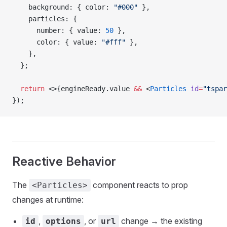
    background: { color: 
"#000"
 },
    particles: {
      number: { value: 
50
 },
      color: { value: 
"#fff"
 },
    },
  };
  return
 <>{engineReady.value 
&&
 <
Particles
 id
=
"tspar
});
Reactive Behavior
The
component reacts to prop
<Particles>
changes at runtime:
,
, or
change → the existing
id
options
url