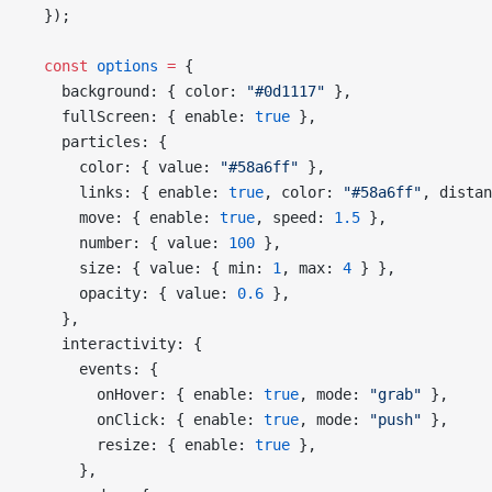
  });
  const
 options
 =
 {
    background: { color: 
"#0d1117"
 },
    fullScreen: { enable: 
true
 },
    particles: {
      color: { value: 
"#58a6ff"
 },
      links: { enable: 
true
, color: 
"#58a6ff"
, distan
      move: { enable: 
true
, speed: 
1.5
 },
      number: { value: 
100
 },
      size: { value: { min: 
1
, max: 
4
 } },
      opacity: { value: 
0.6
 },
    },
    interactivity: {
      events: {
        onHover: { enable: 
true
, mode: 
"grab"
 },
        onClick: { enable: 
true
, mode: 
"push"
 },
        resize: { enable: 
true
 },
      },