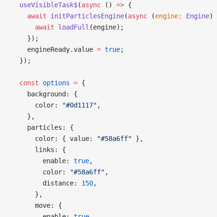
  useVisibleTask$
(
async
 () 
=>
 {
    await
 initParticlesEngine
(
async
 (
engine
:
 Engine
) 
      await
 loadFull
(engine);
    });
    engineReady.value 
=
 true
;
  });
  const
 options
 =
 {
    background: {
      color: 
"#0d1117"
,
    },
    particles: {
      color: { value: 
"#58a6ff"
 },
      links: {
        enable: 
true
,
        color: 
"#58a6ff"
,
        distance: 
150
,
      },
      move: {
        enable: 
true
,