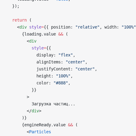
  });
  return
 (
    <
div
 style
=
{{ position: 
"relative"
, width: 
"100%"
      {loading.value 
&&
 (
        <
div
          style
=
{{
            display: 
"flex"
,
            alignItems: 
"center"
,
            justifyContent: 
"center"
,
            height: 
"100%"
,
            color: 
"#888"
,
          }}
        >
          Загрузка частиц...
        </
div
>
      )}
      {engineReady.value 
&&
 (
        <
Particles