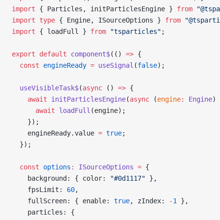
import
 { Particles, initParticlesEngine } 
from
 "@tspa
import
 type
 { Engine, ISourceOptions } 
from
 "@tsparti
import
 { loadFull } 
from
 "tsparticles"
;
export
 default
 component$
(() 
=>
 {
  const
 engineReady
 =
 useSignal
(
false
);
  useVisibleTask$
(
async
 () 
=>
 {
    await
 initParticlesEngine
(
async
 (
engine
:
 Engine
) 
      await
 loadFull
(engine);
    });
    engineReady.value 
=
 true
;
  });
  const
 options
:
 ISourceOptions
 =
 {
    background: { color: 
"#0d1117"
 },
    fpsLimit: 
60
,
    fullScreen: { enable: 
true
, zIndex: 
-
1
 },
    particles: {