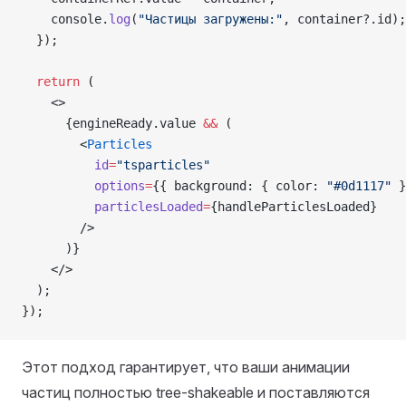
    console.
log
(
"Частицы загружены:"
, container?.id);
  });
  return
 (
    <>
      {engineReady.value 
&&
 (
        <
Particles
          id
=
"tsparticles"
          options
=
{{ background: { color: 
"#0d1117"
 }
          particlesLoaded
=
{handleParticlesLoaded}
        />
      )}
    </>
  );
});
Этот подход гарантирует, что ваши анимации
частиц полностью tree-shakeable и поставляются