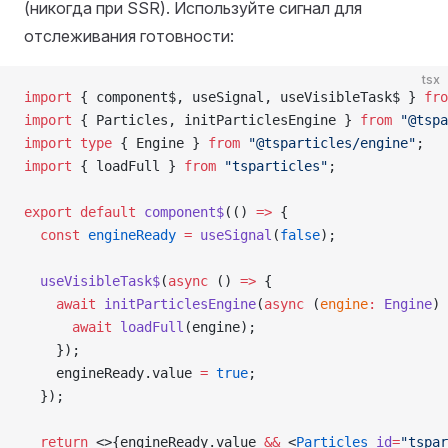
(никогда при SSR). Используйте сигнал для
отслеживания готовности:
tsx
import
 { component$, useSignal, useVisibleTask$ } 
fro
import
 { Particles, initParticlesEngine } 
from
 "@tspa
import
 type
 { Engine } 
from
 "@tsparticles/engine"
;
import
 { loadFull } 
from
 "tsparticles"
;
export
 default
 component$
(() 
=>
 {
  const
 engineReady
 =
 useSignal
(
false
);
  useVisibleTask$
(
async
 () 
=>
 {
    await
 initParticlesEngine
(
async
 (
engine
:
 Engine
) 
      await
 loadFull
(engine);
    });
    engineReady.value 
=
 true
;
  });
  return
 <>{engineReady.value 
&&
 <
Particles
 id
=
"tspar