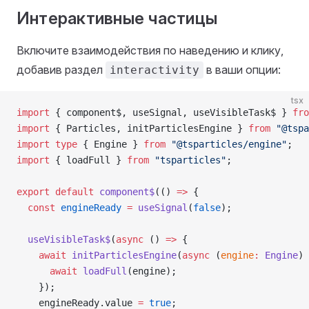
Интерактивные частицы
Включите взаимодействия по наведению и клику,
добавив раздел
в ваши опции:
interactivity
tsx
import
 { component$, useSignal, useVisibleTask$ } 
fro
import
 { Particles, initParticlesEngine } 
from
 "@tspa
import
 type
 { Engine } 
from
 "@tsparticles/engine"
;
import
 { loadFull } 
from
 "tsparticles"
;
export
 default
 component$
(() 
=>
 {
  const
 engineReady
 =
 useSignal
(
false
);
  useVisibleTask$
(
async
 () 
=>
 {
    await
 initParticlesEngine
(
async
 (
engine
:
 Engine
) 
      await
 loadFull
(engine);
    });
    engineReady.value 
=
 true
;