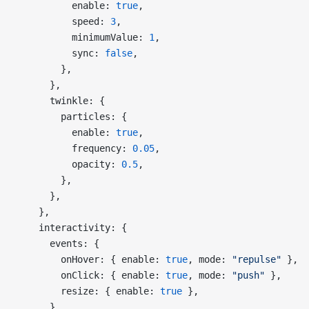
          enable: 
true
,
          speed: 
3
,
          minimumValue: 
1
,
          sync: 
false
,
        },
      },
      twinkle: {
        particles: {
          enable: 
true
,
          frequency: 
0.05
,
          opacity: 
0.5
,
        },
      },
    },
    interactivity: {
      events: {
        onHover: { enable: 
true
, mode: 
"repulse"
 },
        onClick: { enable: 
true
, mode: 
"push"
 },
        resize: { enable: 
true
 },
      },