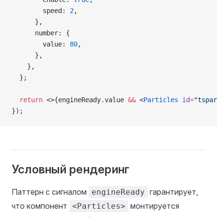
        speed: 
2
,
      },
      number: {
        value: 
80
,
      },
    },
  };
  return
 <>{engineReady.value 
&&
 <
Particles
 id
=
"tspar
});
Условный рендеринг
Паттерн с сигналом
гарантирует,
engineReady
что компонент
монтируется
<Particles>