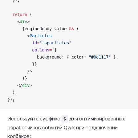
  });
  return
 (
    <
div
>
      {engineReady.value 
&&
 (
        <
Particles
          id
=
"tsparticles"
          options
=
{{
            background: { color: 
"#0d1117"
 },
          }}
        />
      )}
    </
div
>
  );
});
Используйте суффикс
для оптимизированных
$
обработчиков событий Qwik при подключении
колбэков: