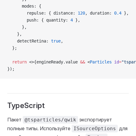
      modes: {
        repulse: { distance: 
120
, duration: 
0.4
 },
        push: { quantity: 
4
 },
      },
    },
    detectRetina: 
true
,
  };
  return
 <>{engineReady.value 
&&
 <
Particles
 id
=
"tspar
});
TypeScript
Пакет
экспортирует
@tsparticles/qwik
полные типы. Используйте
для
ISourceOptions