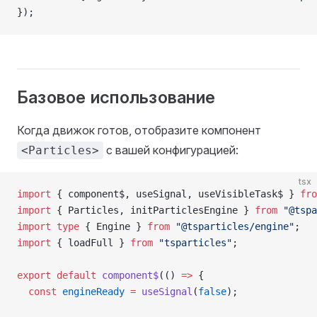
});
Базовое использование
Когда движок готов, отобразите компонент
с вашей конфигурацией:
<Particles>
tsx
import
 { component$, useSignal, useVisibleTask$ } 
fro
import
 { Particles, initParticlesEngine } 
from
 "@tspa
import
 type
 { Engine } 
from
 "@tsparticles/engine"
;
import
 { loadFull } 
from
 "tsparticles"
;
export
 default
 component$
(() 
=>
 {
  const
 engineReady
 =
 useSignal
(
false
);