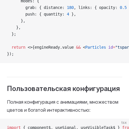
      modes: {
        grab: { distance: 
180
, links: { opacity: 
0.5
 
        push: { quantity: 
4
 },
      },
    },
  };
  return
 <>{engineReady.value 
&&
 <
Particles
 id
=
"tspar
});
Пользовательская конфигурация
Полная конфигурация с анимациями, множеством
цветов и богатой интерактивностью:
tsx
import
 { component$, useSignal, useVisibleTask$ } 
fro