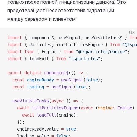
только после полной инициализации движка. Это
предотвращает несоответствия гидратации
между сервером и клиентом:
tsx
import
 { component$, useSignal, useVisibleTask$ } 
fro
import
 { Particles, initParticlesEngine } 
from
 "@tspa
import
 type
 { Engine } 
from
 "@tsparticles/engine"
;
import
 { loadFull } 
from
 "tsparticles"
;
export
 default
 component$
(() 
=>
 {
  const
 engineReady
 =
 useSignal
(
false
);
  const
 loading
 =
 useSignal
(
true
);
  useVisibleTask$
(
async
 () 
=>
 {
    await
 initParticlesEngine
(
async
 (
engine
:
 Engine
) 
      await
 loadFull
(engine);
    });
    engineReady.value 
=
 true
;
    loading.value 
=
 false
;