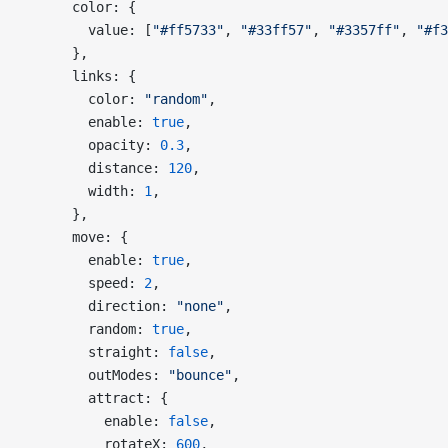
      color: {
        value: [
"#ff5733"
, 
"#33ff57"
, 
"#3357ff"
, 
"#f3
      },
      links: {
        color: 
"random"
,
        enable: 
true
,
        opacity: 
0.3
,
        distance: 
120
,
        width: 
1
,
      },
      move: {
        enable: 
true
,
        speed: 
2
,
        direction: 
"none"
,
        random: 
true
,
        straight: 
false
,
        outModes: 
"bounce"
,
        attract: {
          enable: 
false
,
          rotateX: 
600
,