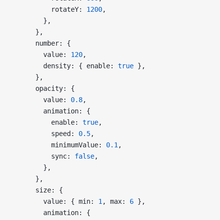
          rotateY: 
1200
,
        },
      },
      number: {
        value: 
120
,
        density: { enable: 
true
 },
      },
      opacity: {
        value: 
0.8
,
        animation: {
          enable: 
true
,
          speed: 
0.5
,
          minimumValue: 
0.1
,
          sync: 
false
,
        },
      },
      size: {
        value: { min: 
1
, max: 
6
 },
        animation: {