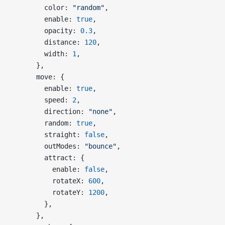
        color: 
"random"
,
        enable: 
true
,
        opacity: 
0.3
,
        distance: 
120
,
        width: 
1
,
      },
      move: {
        enable: 
true
,
        speed: 
2
,
        direction: 
"none"
,
        random: 
true
,
        straight: 
false
,
        outModes: 
"bounce"
,
        attract: {
          enable: 
false
,
          rotateX: 
600
,
          rotateY: 
1200
,
        },
      },