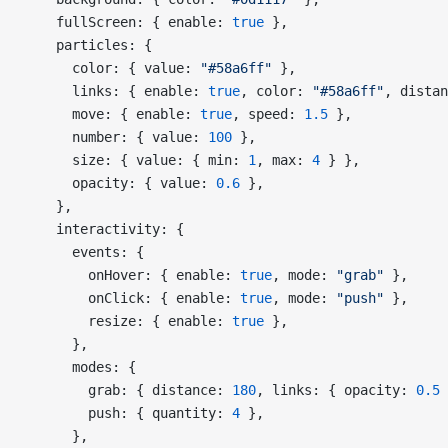
    fullScreen: { enable: 
true
 },
    particles: {
      color: { value: 
"#58a6ff"
 },
      links: { enable: 
true
, color: 
"#58a6ff"
, distan
      move: { enable: 
true
, speed: 
1.5
 },
      number: { value: 
100
 },
      size: { value: { min: 
1
, max: 
4
 } },
      opacity: { value: 
0.6
 },
    },
    interactivity: {
      events: {
        onHover: { enable: 
true
, mode: 
"grab"
 },
        onClick: { enable: 
true
, mode: 
"push"
 },
        resize: { enable: 
true
 },
      },
      modes: {
        grab: { distance: 
180
, links: { opacity: 
0.5
 
        push: { quantity: 
4
 },
      },