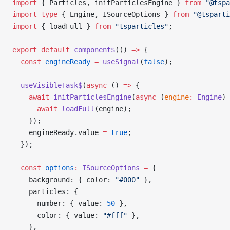
import
 { Particles, initParticlesEngine } 
from
 "@tspa
import
 type
 { Engine, ISourceOptions } 
from
 "@tsparti
import
 { loadFull } 
from
 "tsparticles"
;
export
 default
 component$
(() 
=>
 {
  const
 engineReady
 =
 useSignal
(
false
);
  useVisibleTask$
(
async
 () 
=>
 {
    await
 initParticlesEngine
(
async
 (
engine
:
 Engine
) 
      await
 loadFull
(engine);
    });
    engineReady.value 
=
 true
;
  });
  const
 options
:
 ISourceOptions
 =
 {
    background: { color: 
"#000"
 },
    particles: {
      number: { value: 
50
 },
      color: { value: 
"#fff"
 },
    },