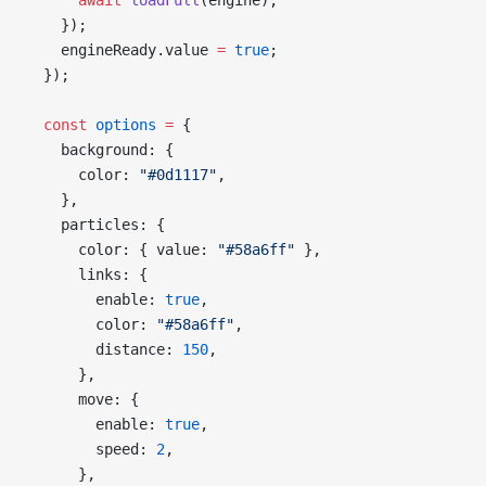
    });
    engineReady.value 
=
 true
;
  });
  const
 options
 =
 {
    background: {
      color: 
"#0d1117"
,
    },
    particles: {
      color: { value: 
"#58a6ff"
 },
      links: {
        enable: 
true
,
        color: 
"#58a6ff"
,
        distance: 
150
,
      },
      move: {
        enable: 
true
,
        speed: 
2
,
      },