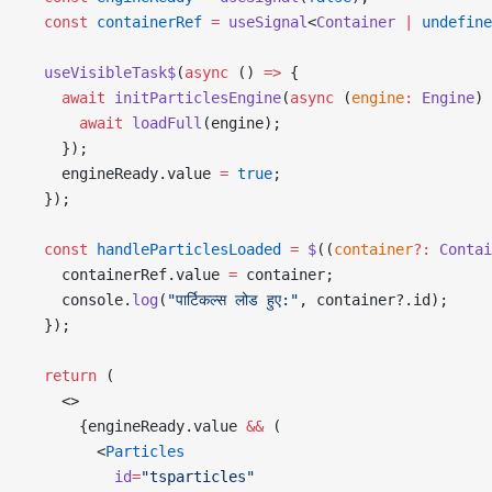
  const
 containerRef
 =
 useSignal
<
Container
 |
 undefine
  useVisibleTask$
(
async
 () 
=>
 {
    await
 initParticlesEngine
(
async
 (
engine
:
 Engine
) 
      await
 loadFull
(engine);
    });
    engineReady.value 
=
 true
;
  });
  const
 handleParticlesLoaded
 =
 $
((
container
?:
 Contai
    containerRef.value 
=
 container;
    console.
log
(
"पार्टिकल्स लोड हुए:"
, container?.id);
  });
  return
 (
    <>
      {engineReady.value 
&&
 (
        <
Particles
          id
=
"tsparticles"