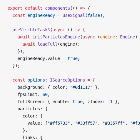
export
 default
 component$
(() 
=>
 {
  const
 engineReady
 =
 useSignal
(
false
);
  useVisibleTask$
(
async
 () 
=>
 {
    await
 initParticlesEngine
(
async
 (
engine
:
 Engine
) 
      await
 loadFull
(engine);
    });
    engineReady.value 
=
 true
;
  });
  const
 options
:
 ISourceOptions
 =
 {
    background: { color: 
"#0d1117"
 },
    fpsLimit: 
60
,
    fullScreen: { enable: 
true
, zIndex: 
-
1
 },
    particles: {
      color: {
        value: [
"#ff5733"
, 
"#33ff57"
, 
"#3357ff"
, 
"#f3
      },
      links: {