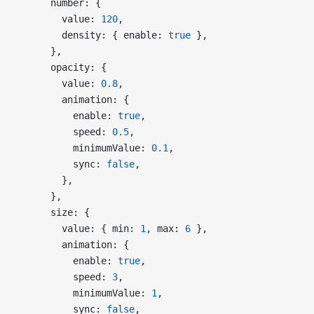
      number: {
        value: 
120
,
        density: { enable: 
true
 },
      },
      opacity: {
        value: 
0.8
,
        animation: {
          enable: 
true
,
          speed: 
0.5
,
          minimumValue: 
0.1
,
          sync: 
false
,
        },
      },
      size: {
        value: { min: 
1
, max: 
6
 },
        animation: {
          enable: 
true
,
          speed: 
3
,
          minimumValue: 
1
,
          sync: 
false
,