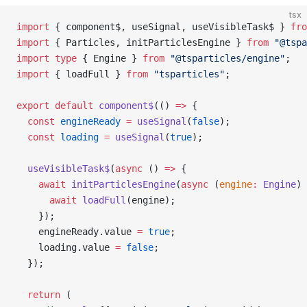
tsx
import
 { component$, useSignal, useVisibleTask$ } 
fro
import
 { Particles, initParticlesEngine } 
from
 "@tspa
import
 type
 { Engine } 
from
 "@tsparticles/engine"
;
import
 { loadFull } 
from
 "tsparticles"
;
export
 default
 component$
(() 
=>
 {
  const
 engineReady
 =
 useSignal
(
false
);
  const
 loading
 =
 useSignal
(
true
);
  useVisibleTask$
(
async
 () 
=>
 {
    await
 initParticlesEngine
(
async
 (
engine
:
 Engine
) 
      await
 loadFull
(engine);
    });
    engineReady.value 
=
 true
;
    loading.value 
=
 false
;
  });
  return
 (