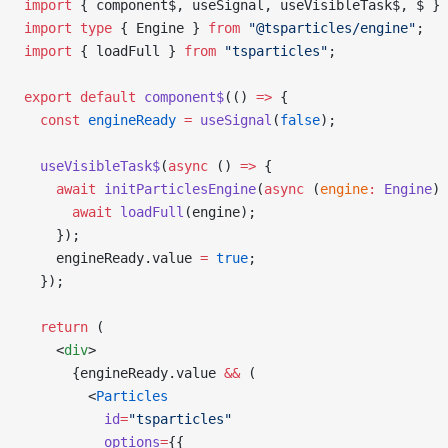
import
 { component$, useSignal, useVisibleTask$, $ } 
import
 type
 { Engine } 
from
 "@tsparticles/engine"
;
import
 { loadFull } 
from
 "tsparticles"
;
export
 default
 component$
(() 
=>
 {
  const
 engineReady
 =
 useSignal
(
false
);
  useVisibleTask$
(
async
 () 
=>
 {
    await
 initParticlesEngine
(
async
 (
engine
:
 Engine
) 
      await
 loadFull
(engine);
    });
    engineReady.value 
=
 true
;
  });
  return
 (
    <
div
>
      {engineReady.value 
&&
 (
        <
Particles
          id
=
"tsparticles"
          options
=
{{