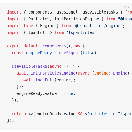
tsx
import
 { component$, useSignal, useVisibleTask$ } 
fro
import
 { Particles, initParticlesEngine } 
from
 "@tspa
import
 type
 { Engine } 
from
 "@tsparticles/engine"
;
import
 { loadFull } 
from
 "tsparticles"
;
export
 default
 component$
(() 
=>
 {
  const
 engineReady
 =
 useSignal
(
false
);
  useVisibleTask$
(
async
 () 
=>
 {
    await
 initParticlesEngine
(
async
 (
engine
:
 Engine
) 
      await
 loadFull
(engine);
    });
    engineReady.value 
=
 true
;
  });
  return
 <>{engineReady.value 
&&
 <
Particles
 id
=
"tspar
});