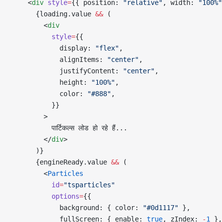
    <
div
 style
=
{{ position: 
"relative"
, width: 
"100%"
      {loading.value 
&&
 (
        <
div
          style
=
{{
            display: 
"flex"
,
            alignItems: 
"center"
,
            justifyContent: 
"center"
,
            height: 
"100%"
,
            color: 
"#888"
,
          }}
        >
          पार्टिकल्स लोड हो रहे हैं...
        </
div
>
      )}
      {engineReady.value 
&&
 (
        <
Particles
          id
=
"tsparticles"
          options
=
{{
            background: { color: 
"#0d1117"
 },
            fullScreen: { enable: 
true
, zIndex: 
-
1
 },