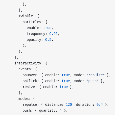
        },
      },
      twinkle: {
        particles: {
          enable: 
true
,
          frequency: 
0.05
,
          opacity: 
0.5
,
        },
      },
    },
    interactivity: {
      events: {
        onHover: { enable: 
true
, mode: 
"repulse"
 },
        onClick: { enable: 
true
, mode: 
"push"
 },
        resize: { enable: 
true
 },
      },
      modes: {
        repulse: { distance: 
120
, duration: 
0.4
 },
        push: { quantity: 
4
 },