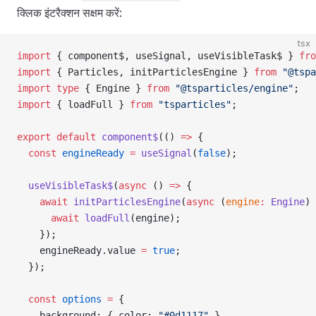
क्लिक इंटरैक्शन सक्षम करें:
tsx
import
 { component$, useSignal, useVisibleTask$ } 
fro
import
 { Particles, initParticlesEngine } 
from
 "@tspa
import
 type
 { Engine } 
from
 "@tsparticles/engine"
;
import
 { loadFull } 
from
 "tsparticles"
;
export
 default
 component$
(() 
=>
 {
  const
 engineReady
 =
 useSignal
(
false
);
  useVisibleTask$
(
async
 () 
=>
 {
    await
 initParticlesEngine
(
async
 (
engine
:
 Engine
) 
      await
 loadFull
(engine);
    });
    engineReady.value 
=
 true
;
  });
  const
 options
 =
 {
    background: { color: 
"#0d1117"
 },