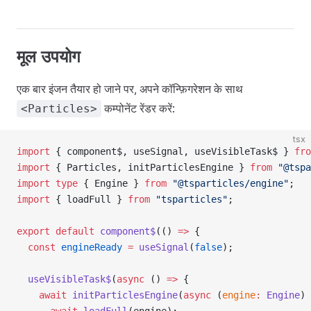
मूल उपयोग
एक बार इंजन तैयार हो जाने पर, अपने कॉन्फ़िगरेशन के साथ
कम्पोनेंट रेंडर करें:
<Particles>
tsx
import
 { component$, useSignal, useVisibleTask$ } 
fro
import
 { Particles, initParticlesEngine } 
from
 "@tspa
import
 type
 { Engine } 
from
 "@tsparticles/engine"
;
import
 { loadFull } 
from
 "tsparticles"
;
export
 default
 component$
(() 
=>
 {
  const
 engineReady
 =
 useSignal
(
false
);
  useVisibleTask$
(
async
 () 
=>
 {
    await
 initParticlesEngine
(
async
 (
engine
:
 Engine
) 
      await
 loadFull
(engine);