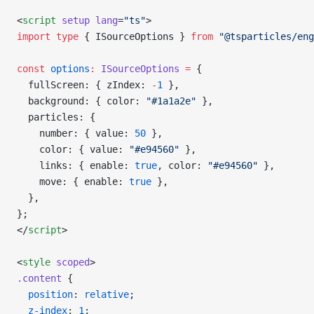
<
script
 setup
 lang
=
"ts"
>
import
 type
 { ISourceOptions } 
from
 "@tsparticles/eng
const
 options
:
 ISourceOptions
 =
 {
  fullScreen: { zIndex: 
-
1
 },
  background: { color: 
"#1a1a2e"
 },
  particles: {
    number: { value: 
50
 },
    color: { value: 
"#e94560"
 },
    links: { enable: 
true
, color: 
"#e94560"
 },
    move: { enable: 
true
 },
  },
};
</
script
>
<
style
 scoped
>
.content
 {
  position
: 
relative
;
  z-index
: 
1
;