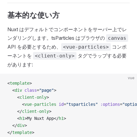
基本的な使い方
Nuxt はデフォルトでコンポーネントをサーバー上でレ
ンダリングします。tsParticles はブラウザの
canvas
API を必要とするため、
コンポ
<vue-particles>
ーネントを
タグでラップする必要
<client-only>
があります:
vue
<
template
>
  <
div
 class
=
"page"
>
    <
client-only
>
      <
vue-particles
 id
=
"tsparticles"
 :options
=
"optio
    </
client-only
>
    <
h1
>My Nuxt App</
h1
>
  </
div
>
</
template
>