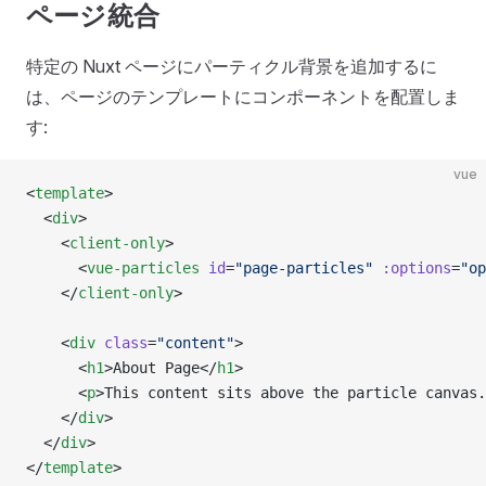
ページ統合
特定の Nuxt ページにパーティクル背景を追加するに
は、ページのテンプレートにコンポーネントを配置しま
す:
vue
<
template
>
  <
div
>
    <
client-only
>
      <
vue-particles
 id
=
"page-particles"
 :options
=
"op
    </
client-only
>
    <
div
 class
=
"content"
>
      <
h1
>About Page</
h1
>
      <
p
>This content sits above the particle canvas.
    </
div
>
  </
div
>
</
template
>