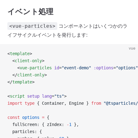
イベント処理
コンポーネントはいくつかのラ
<vue-particles>
イフサイクルイベントを発行します:
vue
<
template
>
  <
client-only
>
    <
vue-particles
 id
=
"event-demo"
 :options
=
"options"
  </
client-only
>
</
template
>
<
script
 setup
 lang
=
"ts"
>
import
 type
 { Container, Engine } 
from
 "@tsparticles
const
 options
 =
 {
  fullScreen: { zIndex: 
-
1
 },
  particles: {