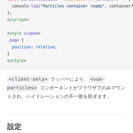
  console.
log
(
"Particles container ready"
, container?
};
</
script
>
<
style
 scoped
>
.page
 {
  position
: 
relative
;
}
</
style
>
ラッパーにより、
<client-only>
<vue-
コンポーネントがブラウザでのみマウン
particles>
トされ、ハイドレーションの不一致を防ぎます。
設定