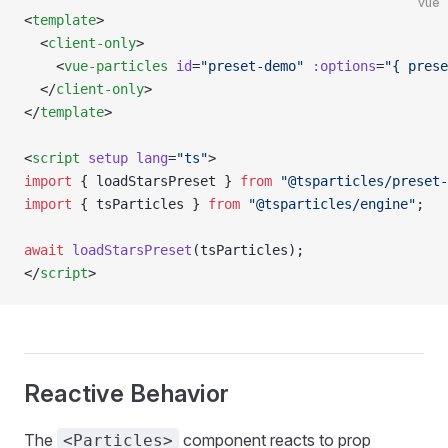
vue
<
template
>
  <
client-only
>
    <
vue-particles
 id
=
"preset-demo"
 :options
=
"{ prese
  </
client-only
>
</
template
>
<
script
 setup
 lang
=
"ts"
>
import
 { loadStarsPreset } 
from
 "@tsparticles/preset-
import
 { tsParticles } 
from
 "@tsparticles/engine"
;
await
 loadStarsPreset
(tsParticles);
</
script
>
Reactive Behavior
The
component reacts to prop
<Particles>