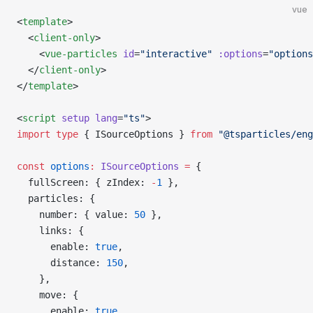
vue
<
template
>
  <
client-only
>
    <
vue-particles
 id
=
"interactive"
 :options
=
"options
  </
client-only
>
</
template
>
<
script
 setup
 lang
=
"ts"
>
import
 type
 { ISourceOptions } 
from
 "@tsparticles/eng
const
 options
:
 ISourceOptions
 =
 {
  fullScreen: { zIndex: 
-
1
 },
  particles: {
    number: { value: 
50
 },
    links: {
      enable: 
true
,
      distance: 
150
,
    },
    move: {
      enable: 
true
,