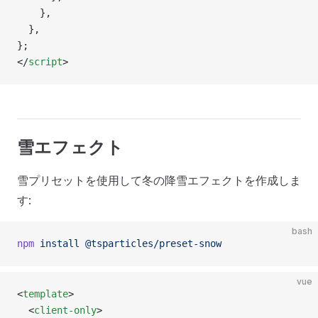
    },
  },
};
</
script
>
雪エフェクト
雪プリセットを使用して冬の降雪エフェクトを作成しま
す:
bash
npm
 install
 @tsparticles/preset-snow
vue
<
template
>
  <
client-only
>