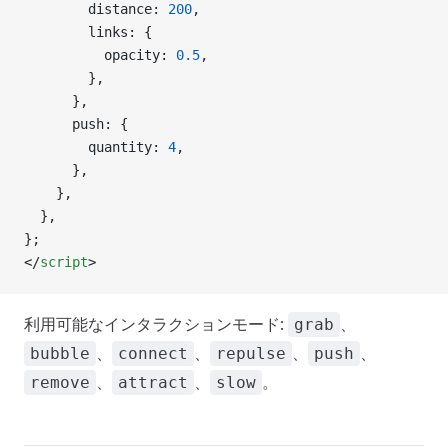
        distance: 
200
,
        links: {
          opacity: 
0.5
,
        },
      },
      push: {
        quantity: 
4
,
      },
    },
  },
};
</
script
>
利用可能なインタラクションモード:
、
grab
、
、
、
、
bubble
connect
repulse
push
、
、
。
remove
attract
slow