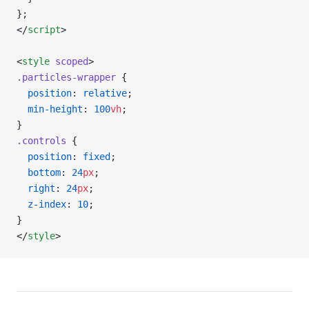
};
</
script
>
<
style
 scoped
>
.particles-wrapper
 {
  position
: 
relative
;
  min-height
: 
100
vh
;
}
.controls
 {
  position
: 
fixed
;
  bottom
: 
24
px
;
  right
: 
24
px
;
  z-index
: 
10
;
}
</
style
>