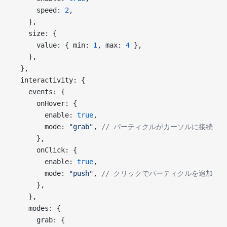
      speed: 
2
,
    },
    size: {
      value: { min: 
1
, max: 
4
 },
    },
  },
  interactivity: {
    events: {
      onHover: {
        enable: 
true
,
        mode: 
"grab"
, 
// パーティクルがカーソルに接続
      },
      onClick: {
        enable: 
true
,
        mode: 
"push"
, 
// クリックでパーティクルを追加
      },
    },
    modes: {
      grab: {