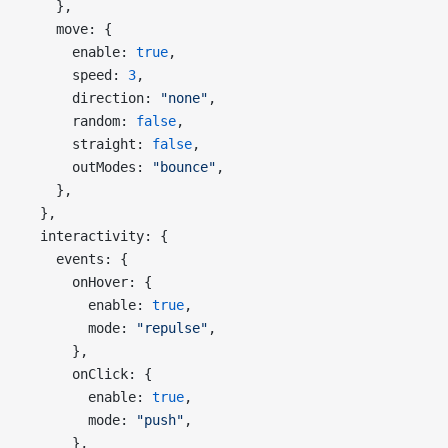
    },
    move: {
      enable: 
true
,
      speed: 
3
,
      direction: 
"none"
,
      random: 
false
,
      straight: 
false
,
      outModes: 
"bounce"
,
    },
  },
  interactivity: {
    events: {
      onHover: {
        enable: 
true
,
        mode: 
"repulse"
,
      },
      onClick: {
        enable: 
true
,
        mode: 
"push"
,
      },