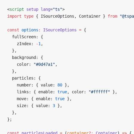
<
script
 setup
 lang
=
"ts"
>
import
 type
 { ISourceOptions, Container } 
from
 "@tspa
const
 options
:
 ISourceOptions
 =
 {
  fullScreen: {
    zIndex: 
-
1
,
  },
  background: {
    color: 
"#0d47a1"
,
  },
  particles: {
    number: { value: 
80
 },
    links: { enable: 
true
, color: 
"#ffffff"
 },
    move: { enable: 
true
 },
    size: { value: 
3
 },
  },
};
const
 particlesLoaded
 =
 (
container
?:
 Container
) 
=>
 {