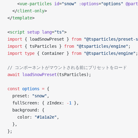
    <
vue-particles
 id
=
"snow"
 :options
=
"options"
 @part
  </
client-only
>
</
template
>
<
script
 setup
 lang
=
"ts"
>
import
 { loadSnowPreset } 
from
 "@tsparticles/preset-s
import
 { tsParticles } 
from
 "@tsparticles/engine"
;
import
 type
 { Container } 
from
 "@tsparticles/engine"
;
// コンポーネントがマウントされる前にプリセットをロード
await
 loadSnowPreset
(tsParticles);
const
 options
 =
 {
  preset: 
"snow"
,
  fullScreen: { zIndex: 
-
1
 },
  background: {
    color: 
"#1a1a2e"
,
  },
};