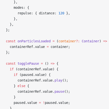
    },
    modes: {
      repulse: { distance: 
120
 },
    },
  },
};
const
 onParticlesLoaded
 =
 (
container
?:
 Container
) 
=>
 
  containerRef.value 
=
 container;
};
const
 togglePause
 =
 () 
=>
 {
  if
 (containerRef.value) {
    if
 (paused.value) {
      containerRef.value.
play
();
    } 
else
 {
      containerRef.value.
pause
();
    }
    paused.value 
=
 !
paused.value;
  }