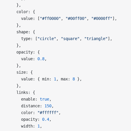
    },
    color: {
      value: [
"#ff0000"
, 
"#00ff00"
, 
"#0000ff"
],
    },
    shape: {
      type: [
"circle"
, 
"square"
, 
"triangle"
],
    },
    opacity: {
      value: 
0.8
,
    },
    size: {
      value: { min: 
1
, max: 
8
 },
    },
    links: {
      enable: 
true
,
      distance: 
150
,
      color: 
"#ffffff"
,
      opacity: 
0.4
,
      width: 
1
,