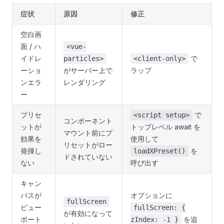
症状
原因
修正
空白画
面 / ハ
<vue-
イドレ
で
particles>
<client-only>
ーショ
がサーバー上で
ラップ
ンエラ
レンダリング
ー
プリセ
で
<script setup>
コンポーネント
ットが
トップレベル await を
マウント前にプ
効果を
使用して
リセットがロー
発揮し
を
loadXPreset()
ドされていない
ない
呼び出す
キャン
バスが
オプションに
fullScreen
ビュー
fullScreen: {
が有効になって
ポート
を追
zIndex: -1 }