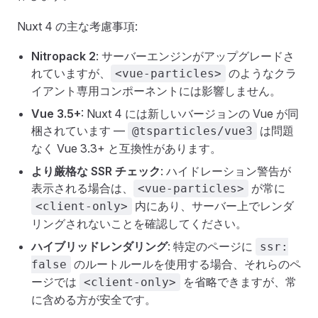
Nuxt 4 の主な考慮事項:
Nitropack 2
: サーバーエンジンがアップグレードさ
れていますが、
のようなクラ
<vue-particles>
イアント専用コンポーネントには影響しません。
Vue 3.5+
: Nuxt 4 には新しいバージョンの Vue が同
梱されています —
は問題
@tsparticles/vue3
なく Vue 3.3+ と互換性があります。
より厳格な SSR チェック
: ハイドレーション警告が
表示される場合は、
が常に
<vue-particles>
内にあり、サーバー上でレンダ
<client-only>
リングされないことを確認してください。
ハイブリッドレンダリング
: 特定のページに
ssr:
のルートルールを使用する場合、それらのペ
false
ージでは
を省略できますが、常
<client-only>
に含める方が安全です。