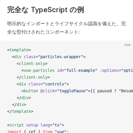
完全な TypeScript の例
明示的なインポートとライフサイクル認識を備えた、完
全な型付けされたコンポーネント:
vue
<
template
>
  <
div
 class
=
"particles-wrapper"
>
    <
client-only
>
      <
vue-particles
 id
=
"full-example"
 :options
=
"opti
    </
client-only
>
    <
div
 class
=
"controls"
>
      <
button
 @click
=
"togglePause"
>{{ paused ? "Resum
    </
div
>
  </
div
>
</
template
>
<
script
 setup
 lang
=
"ts"
>
import
 { ref } 
from
 "vue"
;