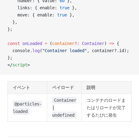
    number: { value: 
60
 },
    links: { enable: 
true
 },
    move: { enable: 
true
 },
  },
};
const
 onLoaded
 =
 (
container
?:
 Container
) 
=>
 {
  console.
log
(
"Container loaded"
, container?.id);
};
</
script
>
イベント
ペイロード
説明
コンテナのロードま
Container
@particles-
たはリロードが完了
|
loaded
するたびに発生
undefined