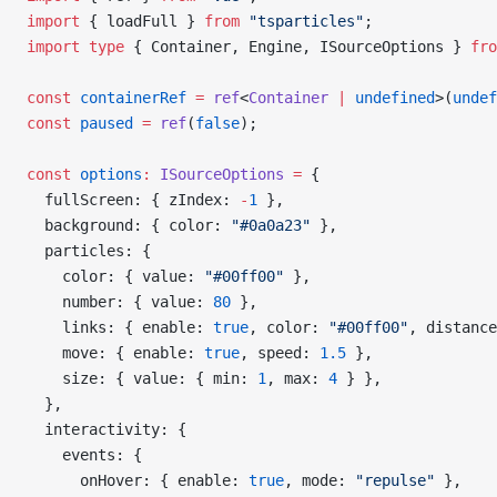
import
 { loadFull } 
from
 "tsparticles"
;
import
 type
 { Container, Engine, ISourceOptions } 
fro
const
 containerRef
 =
 ref
<
Container
 |
 undefined
>(
undef
const
 paused
 =
 ref
(
false
);
const
 options
:
 ISourceOptions
 =
 {
  fullScreen: { zIndex: 
-
1
 },
  background: { color: 
"#0a0a23"
 },
  particles: {
    color: { value: 
"#00ff00"
 },
    number: { value: 
80
 },
    links: { enable: 
true
, color: 
"#00ff00"
, distance
    move: { enable: 
true
, speed: 
1.5
 },
    size: { value: { min: 
1
, max: 
4
 } },
  },
  interactivity: {
    events: {
      onHover: { enable: 
true
, mode: 
"repulse"
 },