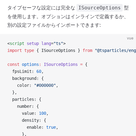
タイプセーフな設定には完全な
型
ISourceOptions
を使用します。オプションはインラインで定義するか、
別の設定ファイルからインポートできます:
vue
<
script
 setup
 lang
=
"ts"
>
import
 type
 { ISourceOptions } 
from
 "@tsparticles/eng
const
 options
:
 ISourceOptions
 =
 {
  fpsLimit: 
60
,
  background: {
    color: 
"#000000"
,
  },
  particles: {
    number: {
      value: 
100
,
      density: {
        enable: 
true
,
      },