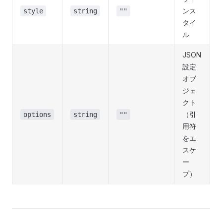
ンス
style
string
""
タイ
ル
JSON
設定
オブ
ジェ
クト
（引
options
string
""
用符
をエ
スケ
ー
プ）