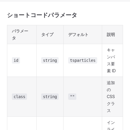
ショートコードパラメータ
パラメー
タイプ
デフォルト
説明
タ
キャ
ンバ
id
string
tsparticles
ス要
素 ID
追加
の
CSS
class
string
""
クラ
ス
イン
ライ