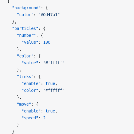
{
  "background"
: {
    "color"
: 
"#0d47a1"
  },
  "particles"
: {
    "number"
: {
      "value"
: 
100
    },
    "color"
: {
      "value"
: 
"#ffffff"
    },
    "links"
: {
      "enable"
: 
true
,
      "color"
: 
"#ffffff"
    },
    "move"
: {
      "enable"
: 
true
,
      "speed"
: 
2
    }
  }