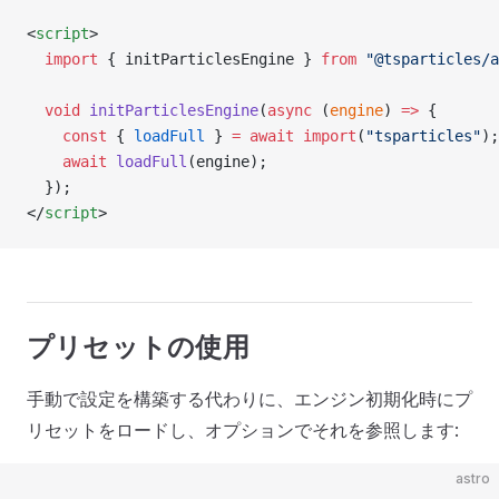
<
script
>
  import
 { initParticlesEngine } 
from
 "@tsparticles/a
  void
 initParticlesEngine
(
async
 (
engine
) 
=>
 {
    const
 { 
loadFull
 } 
=
 await
 import
(
"tsparticles"
);
    await
 loadFull
(engine);
  });
</
script
>
プリセットの使用
手動で設定を構築する代わりに、エンジン初期化時にプ
リセットをロードし、オプションでそれを参照します:
astro
---