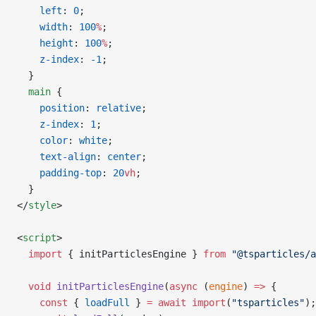
    left
: 
0
;
    width
: 
100
%
;
    height
: 
100
%
;
    z-index
: 
-1
;
  }
  main
 {
    position
: 
relative
;
    z-index
: 
1
;
    color
: 
white
;
    text-align
: 
center
;
    padding-top
: 
20
vh
;
  }
</
style
>
<
script
>
  import
 { initParticlesEngine } 
from
 "@tsparticles/a
  void
 initParticlesEngine
(
async
 (
engine
) 
=>
 {
    const
 { 
loadFull
 } 
=
 await
 import
(
"tsparticles"
);