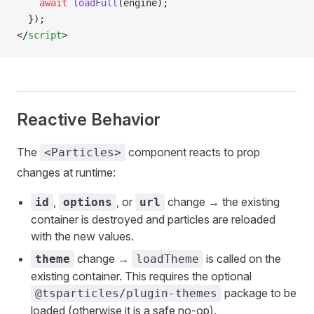
    await
 loadFull
(engine);
  });
</
script
>
Reactive Behavior
The
component reacts to prop
<Particles>
changes at runtime:
,
, or
change → the existing
id
options
url
container is destroyed and particles are reloaded
with the new values.
change →
is called on the
theme
loadTheme
existing container. This requires the optional
package to be
@tsparticles/plugin-themes
loaded (otherwise it is a safe no-op).