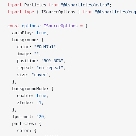
import
 Particles 
from
 "@tsparticles/astro"
;
import
 type
 { ISourceOptions } 
from
 "@tsparticles/eng
const
 options
:
 ISourceOptions
 =
 {
  autoPlay: 
true
,
  background: {
    color: 
"#0d47a1"
,
    image: 
""
,
    position: 
"50% 50%"
,
    repeat: 
"no-repeat"
,
    size: 
"cover"
,
  },
  backgroundMode: {
    enable: 
true
,
    zIndex: 
-
1
,
  },
  fpsLimit: 
120
,
  particles: {
    color: {