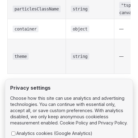
"tspar
particlesClassName
string
canvas-
—
container
object
—
theme
string
Privacy settings
Choose how this site can use analytics and advertising
technologies. You can continue with essential only,
Pager
Previous page
accept all, or save custom preferences. With analytics
jQuery
disabled, we only keep anonymous cookieless
measurement enabled.
Cookie Policy
and
Privacy Policy
.
Next page
Analytics cookies (Google Analytics)
Web Components