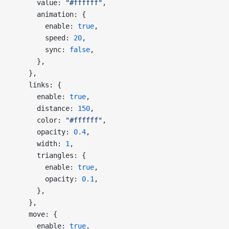
      value: 
"#ffffff"
,
      animation: {
        enable: 
true
,
        speed: 
20
,
        sync: 
false
,
      },
    },
    links: {
      enable: 
true
,
      distance: 
150
,
      color: 
"#ffffff"
,
      opacity: 
0.4
,
      width: 
1
,
      triangles: {
        enable: 
true
,
        opacity: 
0.1
,
      },
    },
    move: {
      enable: 
true
,