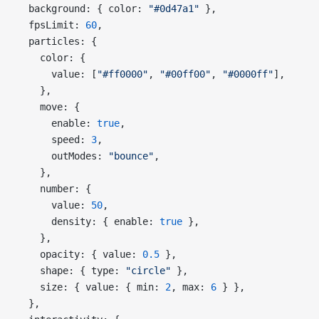
  background: { color: 
"#0d47a1"
 },
  fpsLimit: 
60
,
  particles: {
    color: {
      value: [
"#ff0000"
, 
"#00ff00"
, 
"#0000ff"
],
    },
    move: {
      enable: 
true
,
      speed: 
3
,
      outModes: 
"bounce"
,
    },
    number: {
      value: 
50
,
      density: { enable: 
true
 },
    },
    opacity: { value: 
0.5
 },
    shape: { type: 
"circle"
 },
    size: { value: { min: 
2
, max: 
6
 } },
  },