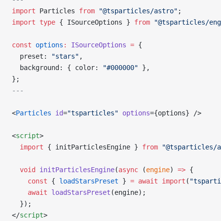
import
 Particles 
from
 "@tsparticles/astro"
;
import
 type
 { ISourceOptions } 
from
 "@tsparticles/eng
const
 options
:
 ISourceOptions
 =
 {
  preset: 
"stars"
,
  background: { color: 
"#000000"
 },
};
---
<
Particles
 id
=
"tsparticles"
 options
={options} />
<
script
>
  import
 { initParticlesEngine } 
from
 "@tsparticles/a
  void
 initParticlesEngine
(
async
 (
engine
) 
=>
 {
    const
 { 
loadStarsPreset
 } 
=
 await
 import
(
"tsparti
    await
 loadStarsPreset
(engine);
  });
</
script
>