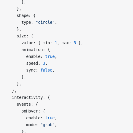
      },
    },
    shape: {
      type: 
"circle"
,
    },
    size: {
      value: { min: 
1
, max: 
5
 },
      animation: {
        enable: 
true
,
        speed: 
3
,
        sync: 
false
,
      },
    },
  },
  interactivity: {
    events: {
      onHover: {
        enable: 
true
,
        mode: 
"grab"
,
      },