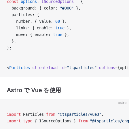
const
 options
:
 ISourceOptions
 =
 {
  background: { color: 
"#000"
 },
  particles: {
    number: { value: 
60
 },
    links: { enable: 
true
 },
    move: { enable: 
true
 },
  },
};
---
<
Particles
 client:load
 id
=
"tsparticles"
 options
={opti
Astro で Vue を使用
astro
---
import
 Particles 
from
 "@tsparticles/vue3"
;
import
 type
 { ISourceOptions } 
from
 "@tsparticles/eng