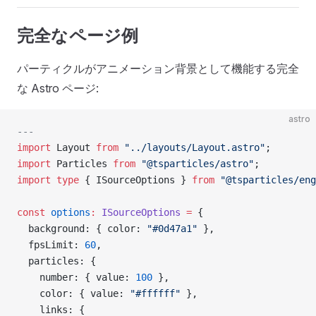
完全なページ例
パーティクルがアニメーション背景として機能する完全
な Astro ページ:
astro
---
import
 Layout 
from
 "../layouts/Layout.astro"
;
import
 Particles 
from
 "@tsparticles/astro"
;
import
 type
 { ISourceOptions } 
from
 "@tsparticles/eng
const
 options
:
 ISourceOptions
 =
 {
  background: { color: 
"#0d47a1"
 },
  fpsLimit: 
60
,
  particles: {
    number: { value: 
100
 },
    color: { value: 
"#ffffff"
 },
    links: {