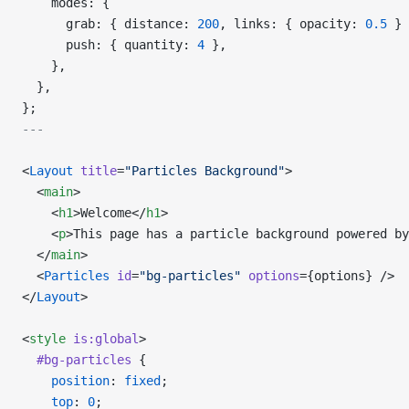
    modes: {
      grab: { distance: 
200
, links: { opacity: 
0.5
 } 
      push: { quantity: 
4
 },
    },
  },
};
---
<
Layout
 title
=
"Particles Background"
>
  <
main
>
    <
h1
>Welcome</
h1
>
    <
p
>This page has a particle background powered by
  </
main
>
  <
Particles
 id
=
"bg-particles"
 options
={options} />
</
Layout
>
<
style
 is:global
>
  #bg-particles
 {
    position
: 
fixed
;
    top
: 
0
;