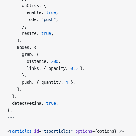
      onClick: {
        enable: 
true
,
        mode: 
"push"
,
      },
      resize: 
true
,
    },
    modes: {
      grab: {
        distance: 
200
,
        links: { opacity: 
0.5
 },
      },
      push: { quantity: 
4
 },
    },
  },
  detectRetina: 
true
,
};
---
<
Particles
 id
=
"tsparticles"
 options
={options} />