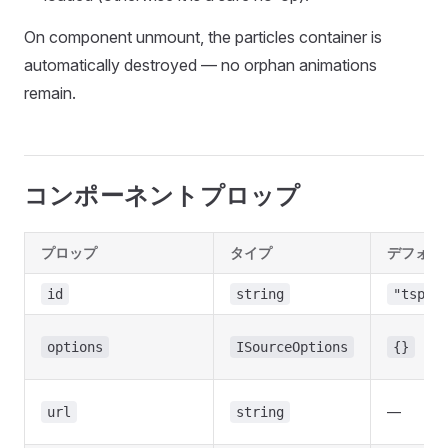
On component unmount, the particles container is
automatically destroyed — no orphan animations
remain.
コンポーネントプロップ
プロップ
タイプ
デフォル
id
string
"tspar
options
ISourceOptions
{}
—
url
string