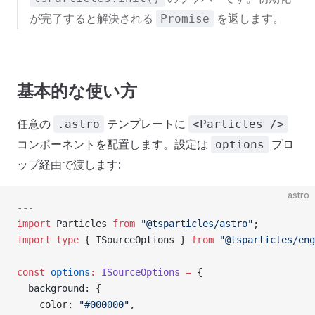
が完了すると解決される
を返します。
Promise
基本的な使い方
任意の
テンプレートに
.astro
<Particles />
コンポーネントを配置します。設定は
プロ
options
ップ経由で渡します:
astro
---
import
 Particles 
from
 "@tsparticles/astro"
;
import
 type
 { ISourceOptions } 
from
 "@tsparticles/eng
const
 options
:
 ISourceOptions
 =
 {
  background: {
    color: 
"#000000"
,