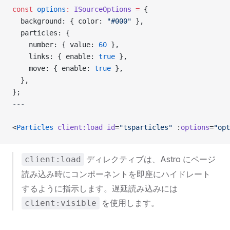
const
 options
:
 ISourceOptions
 =
 {
  background: { color: 
"#000"
 },
  particles: {
    number: { value: 
60
 },
    links: { enable: 
true
 },
    move: { enable: 
true
 },
  },
};
---
<
Particles
 client:load
 id
=
"tsparticles"
 :
options
=
"opt
ディレクティブは、Astro にページ
client:load
読み込み時にコンポーネントを即座にハイドレート
するように指示します。遅延読み込みには
を使用します。
client:visible