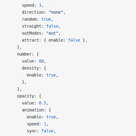
      speed: 
3
,
      direction: 
"none"
,
      random: 
true
,
      straight: 
false
,
      outModes: 
"out"
,
      attract: { enable: 
false
 },
    },
    number: {
      value: 
80
,
      density: {
        enable: 
true
,
      },
    },
    opacity: {
      value: 
0.5
,
      animation: {
        enable: 
true
,
        speed: 
1
,
        sync: 
false
,