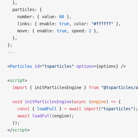
  },
  particles: {
    number: { value: 
80
 },
    links: { enable: 
true
, color: 
"#ffffff"
 },
    move: { enable: 
true
, speed: 
2
 },
  },
};
---
<
Particles
 id
=
"tsparticles"
 options
={options} />
<
script
>
  import
 { initParticlesEngine } 
from
 "@tsparticles/a
  void
 initParticlesEngine
(
async
 (
engine
) 
=>
 {
    const
 { 
loadFull
 } 
=
 await
 import
(
"tsparticles"
);
    await
 loadFull
(engine);
  });
</
script
>