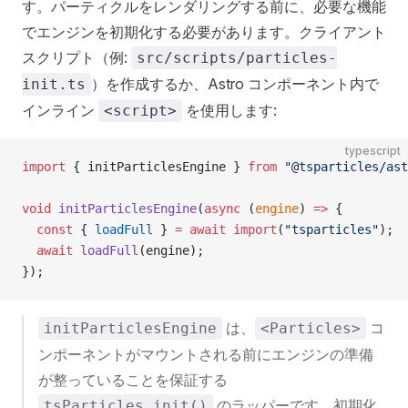
す。パーティクルをレンダリングする前に、必要な機能
でエンジンを初期化する必要があります。クライアント
スクリプト（例:
src/scripts/particles-
）を作成するか、Astro コンポーネント内で
init.ts
インライン
を使用します:
<script>
typescript
import
 { initParticlesEngine } 
from
 "@tsparticles/ast
void
 initParticlesEngine
(
async
 (
engine
) 
=>
 {
  const
 { 
loadFull
 } 
=
 await
 import
(
"tsparticles"
);
  await
 loadFull
(engine);
});
は、
コ
initParticlesEngine
<Particles>
ンポーネントがマウントされる前にエンジンの準備
が整っていることを保証する
のラッパーです。初期化
tsParticles.init()