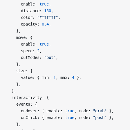
      enable: 
true
,
      distance: 
150
,
      color: 
"#ffffff"
,
      opacity: 
0.4
,
    },
    move: {
      enable: 
true
,
      speed: 
2
,
      outModes: 
"out"
,
    },
    size: {
      value: { min: 
1
, max: 
4
 },
    },
  },
  interactivity: {
    events: {
      onHover: { enable: 
true
, mode: 
"grab"
 },
      onClick: { enable: 
true
, mode: 
"push"
 },
    },