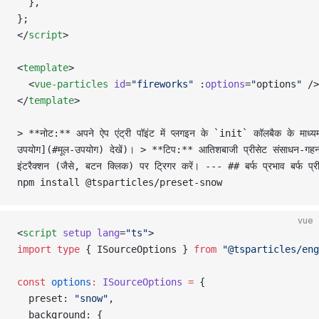
  },
};
</
script
>
<
template
>
  <
vue-particles
 id
=
"fireworks"
 :
options
=
"
options
"
 />
</
template
>
> **नोट:** अपने ऐप एंट्री पॉइंट में प्लगइन के `init` कॉलबैक के मा
उपयोग](#मूल-उपयोग) देखें)। > **टिप:** आतिशबाजी प्रीसेट संसाधन-गहन
इंटरैक्शन (जैसे, बटन क्लिक) पर ट्रिगर करें। --- ## बर्फ प्रभाव बर्फ प
npm install @tsparticles/preset-snow
vue
<
script
 setup
 lang
=
"ts"
>
import
 type
 { ISourceOptions } 
from
 "@tsparticles/eng
const
 options
:
 ISourceOptions
 =
 {
  preset: 
"snow"
,
  background: {