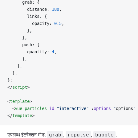
      grab: {
        distance: 
180
,
        links: {
          opacity: 
0.5
,
        },
      },
      push: {
        quantity: 
4
,
      },
    },
  },
};
</
script
>
<
template
>
  <
vue-particles
 id
=
"interactive"
 :
options
=
"
options
"
 
</
template
>
उपलब्ध इंटरैक्शन मोड:
,
,
,
grab
repulse
bubble