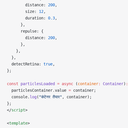
        distance: 
200
,
        size: 
12
,
        duration: 
0.3
,
      },
      repulse: {
        distance: 
200
,
      },
    },
  },
  detectRetina: 
true
,
};
const
 particlesLoaded
 =
 async
 (
container
:
 Container
)
:
  particlesContainer.value 
=
 container;
  console.
log
(
"कंटेनर तैयार"
, container);
};
</
script
>
<
template
>