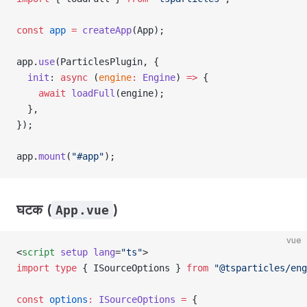
const
 app
 =
 createApp
(App);
app.
use
(ParticlesPlugin, {
  init
: 
async
 (
engine
:
 Engine
) 
=>
 {
    await
 loadFull
(engine);
  },
});
app.
mount
(
"#app"
);
घटक (
)
App.vue
vue
<
script
 setup
 lang
=
"ts"
>
import
 type
 { ISourceOptions } 
from
 "@tsparticles/eng
const
 options
:
 ISourceOptions
 =
 {