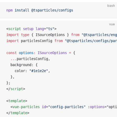
bash
npm
 install
 @tsparticles/configs
vue
<
script
 setup
 lang
=
"ts"
>
import
 type
 { ISourceOptions } 
from
 "@tsparticles/eng
import
 particlesConfig 
from
 "@tsparticles/configs/par
const
 options
:
 ISourceOptions
 =
 {
  ...
particlesConfig,
  background: {
    color: 
"#1e1e2e"
,
  },
};
</
script
>
<
template
>
  <
vue-particles
 id
=
"config-particles"
 :
options
=
"
opti
</
template
>