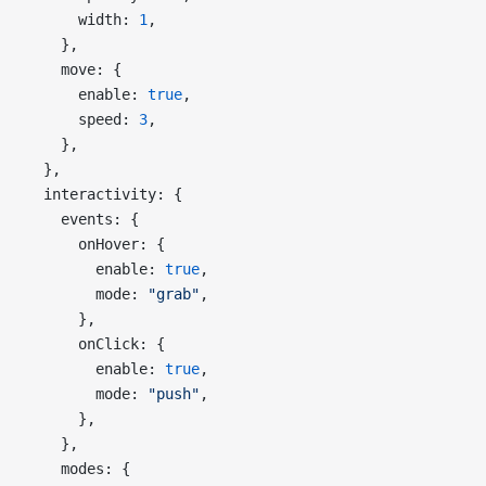
      width: 
1
,
    },
    move: {
      enable: 
true
,
      speed: 
3
,
    },
  },
  interactivity: {
    events: {
      onHover: {
        enable: 
true
,
        mode: 
"grab"
,
      },
      onClick: {
        enable: 
true
,
        mode: 
"push"
,
      },
    },
    modes: {