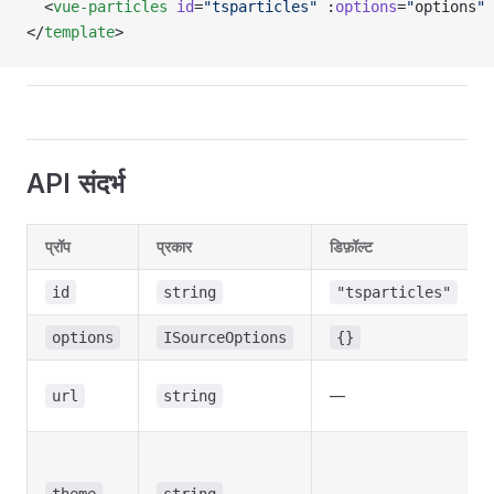
  <
vue-particles
 id
=
"tsparticles"
 :
options
=
"
options
"
 
</
template
>
API संदर्भ
प्रॉप
प्रकार
डिफ़ॉल्ट
id
string
"tsparticles"
options
ISourceOptions
{}
—
url
string
—
theme
string