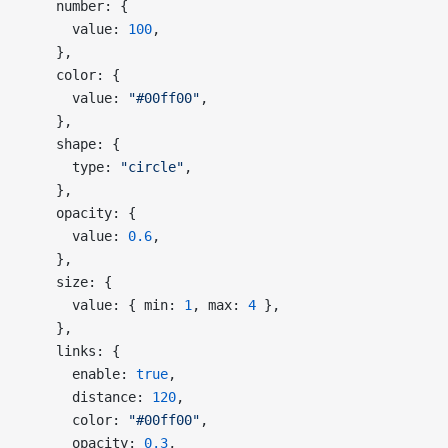
    number: {
      value: 
100
,
    },
    color: {
      value: 
"#00ff00"
,
    },
    shape: {
      type: 
"circle"
,
    },
    opacity: {
      value: 
0.6
,
    },
    size: {
      value: { min: 
1
, max: 
4
 },
    },
    links: {
      enable: 
true
,
      distance: 
120
,
      color: 
"#00ff00"
,
      opacity: 
0.3
,