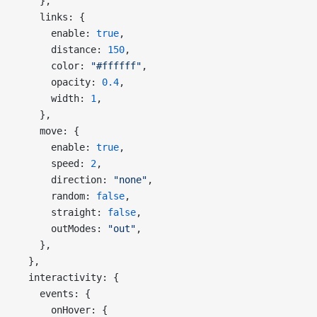
    },
    links: {
      enable: 
true
,
      distance: 
150
,
      color: 
"#ffffff"
,
      opacity: 
0.4
,
      width: 
1
,
    },
    move: {
      enable: 
true
,
      speed: 
2
,
      direction: 
"none"
,
      random: 
false
,
      straight: 
false
,
      outModes: 
"out"
,
    },
  },
  interactivity: {
    events: {
      onHover: {