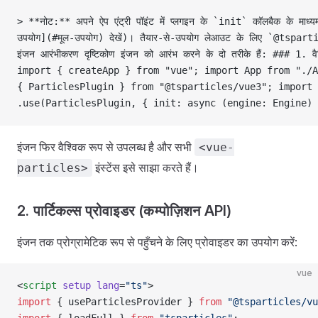
> **नोट:** अपने ऐप एंट्री पॉइंट में प्लगइन के `init` कॉलबैक के माध
उपयोग](#मूल-उपयोग) देखें)। तैयार-से-उपयोग लेआउट के लिए `@tspartic
इंजन आरंभीकरण दृष्टिकोण इंजन को आरंभ करने के दो तरीके हैं: ### 1
import { createApp } from "vue"; import App from "./A
{ ParticlesPlugin } from "@tsparticles/vue3"; import 
.use(ParticlesPlugin, { init: async (engine: Engine) 
इंजन फिर वैश्विक रूप से उपलब्ध है और सभी
<vue-
इंस्टेंस इसे साझा करते हैं।
particles>
2. पार्टिकल्स प्रोवाइडर (कम्पोज़िशन API)
इंजन तक प्रोग्रामेटिक रूप से पहुँचने के लिए प्रोवाइडर का उपयोग करें:
vue
<
script
 setup
 lang
=
"ts"
>
import
 { useParticlesProvider } 
from
 "@tsparticles/vu
import
 { loadFull } 
from
 "tsparticles"
;