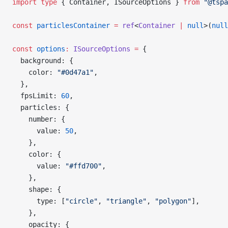
import
 type
 { Container, ISourceOptions } 
from
 "@tspa
const
 particlesContainer
 =
 ref
<
Container
 |
 null
>(
null
const
 options
:
 ISourceOptions
 =
 {
  background: {
    color: 
"#0d47a1"
,
  },
  fpsLimit: 
60
,
  particles: {
    number: {
      value: 
50
,
    },
    color: {
      value: 
"#ffd700"
,
    },
    shape: {
      type: [
"circle"
, 
"triangle"
, 
"polygon"
],
    },
    opacity: {