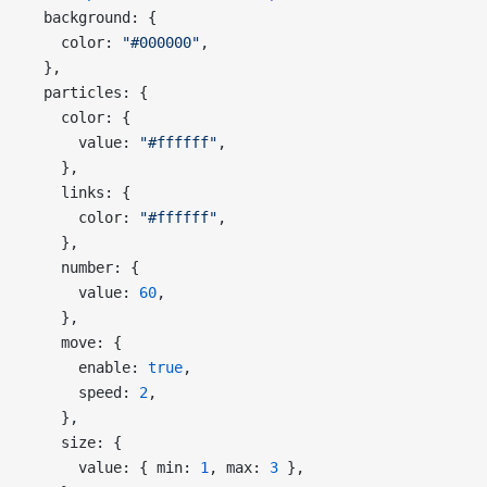
  background: {
    color: 
"#000000"
,
  },
  particles: {
    color: {
      value: 
"#ffffff"
,
    },
    links: {
      color: 
"#ffffff"
,
    },
    number: {
      value: 
60
,
    },
    move: {
      enable: 
true
,
      speed: 
2
,
    },
    size: {
      value: { min: 
1
, max: 
3
 },