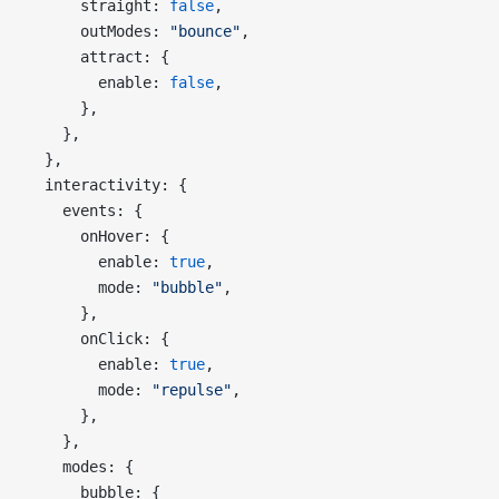
      straight: 
false
,
      outModes: 
"bounce"
,
      attract: {
        enable: 
false
,
      },
    },
  },
  interactivity: {
    events: {
      onHover: {
        enable: 
true
,
        mode: 
"bubble"
,
      },
      onClick: {
        enable: 
true
,
        mode: 
"repulse"
,
      },
    },
    modes: {
      bubble: {