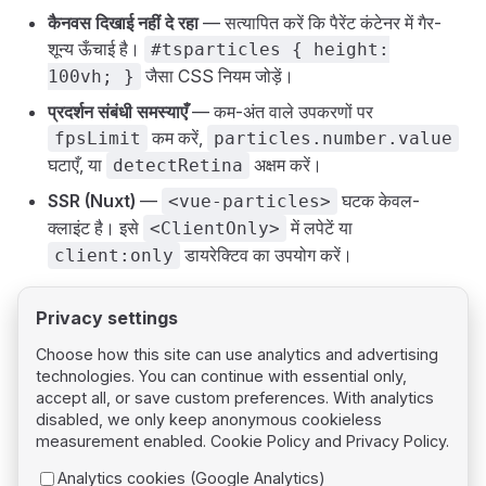
कैनवस दिखाई नहीं दे रहा
— सत्यापित करें कि पैरेंट कंटेनर में गैर-
शून्य ऊँचाई है।
#tsparticles { height:
जैसा CSS नियम जोड़ें।
100vh; }
प्रदर्शन संबंधी समस्याएँ
— कम-अंत वाले उपकरणों पर
कम करें,
fpsLimit
particles.number.value
घटाएँ, या
अक्षम करें।
detectRetina
SSR (Nuxt)
—
घटक केवल-
<vue-particles>
क्लाइंट है। इसे
में लपेटें या
<ClientOnly>
डायरेक्टिव का उपयोग करें।
client:only
Privacy settings
Choose how this site can use analytics and advertising
technologies. You can continue with essential only,
Pager
Previous page
accept all, or save custom preferences. With analytics
React
disabled, we only keep anonymous cookieless
measurement enabled.
Cookie Policy
and
Privacy Policy
.
Next page
Analytics cookies (Google Analytics)