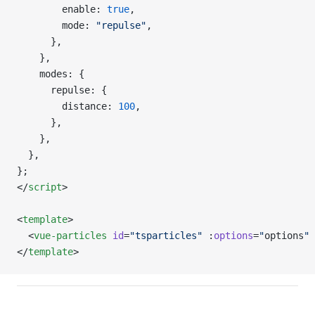
        enable: 
true
,
        mode: 
"repulse"
,
      },
    },
    modes: {
      repulse: {
        distance: 
100
,
      },
    },
  },
};
</
script
>
<
template
>
  <
vue-particles
 id
=
"tsparticles"
 :
options
=
"
options
"
 
</
template
>