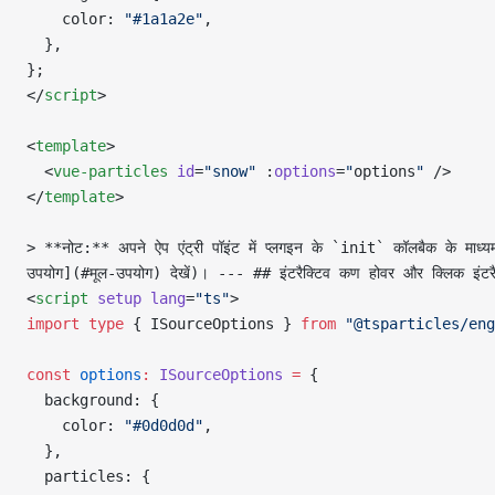
    color: 
"#1a1a2e"
,
  },
};
</
script
>
<
template
>
  <
vue-particles
 id
=
"snow"
 :
options
=
"
options
"
 />
</
template
>
> **नोट:** अपने ऐप एंट्री पॉइंट में प्लगइन के `init` कॉलबैक के माध
उपयोग](#मूल-उपयोग) देखें)। --- ## इंटरैक्टिव कण होवर और क्लिक इंटरैक
<
script
 setup
 lang
=
"ts"
>
import
 type
 { ISourceOptions } 
from
 "@tsparticles/eng
const
 options
:
 ISourceOptions
 =
 {
  background: {
    color: 
"#0d0d0d"
,
  },
  particles: {