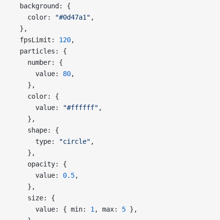
  background: {
    color: 
"#0d47a1"
,
  },
  fpsLimit: 
120
,
  particles: {
    number: {
      value: 
80
,
    },
    color: {
      value: 
"#ffffff"
,
    },
    shape: {
      type: 
"circle"
,
    },
    opacity: {
      value: 
0.5
,
    },
    size: {
      value: { min: 
1
, max: 
5
 },