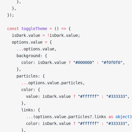
    },
  },
});
const
 toggleTheme
 =
 () 
=>
 {
  isDark.value 
=
 !
isDark.value;
  options.value 
=
 {
    ...
options.value,
    background: {
      color: isDark.value 
?
 "#000000"
 :
 "#f0f0f0"
,
    },
    particles: {
      ...
options.value.particles,
      color: {
        value: isDark.value 
?
 "#ffffff"
 :
 "#333333"
,
      },
      links: {
        ...
(options.value.particles?.links 
as
 object
)
        color: isDark.value 
?
 "#ffffff"
 :
 "#333333"
,
      },