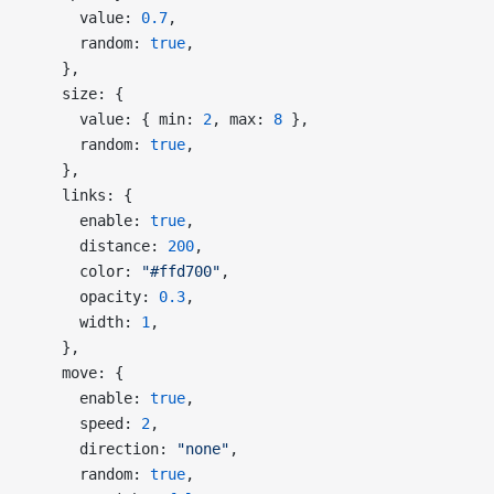
      value: 
0.7
,
      random: 
true
,
    },
    size: {
      value: { min: 
2
, max: 
8
 },
      random: 
true
,
    },
    links: {
      enable: 
true
,
      distance: 
200
,
      color: 
"#ffd700"
,
      opacity: 
0.3
,
      width: 
1
,
    },
    move: {
      enable: 
true
,
      speed: 
2
,
      direction: 
"none"
,
      random: 
true
,