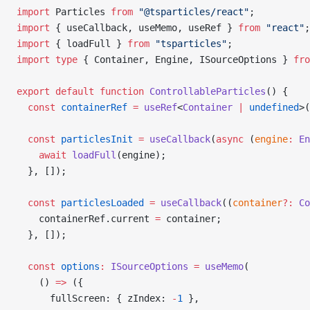
import
 Particles 
from
 "@tsparticles/react"
;
import
 { useCallback, useMemo, useRef } 
from
 "react"
;
import
 { loadFull } 
from
 "tsparticles"
;
import
 type
 { Container, Engine, ISourceOptions } 
fro
export
 default
 function
 ControllableParticles
() {
  const
 containerRef
 =
 useRef
<
Container
 |
 undefined
>(
  const
 particlesInit
 =
 useCallback
(
async
 (
engine
:
 En
    await
 loadFull
(engine);
  }, []);
  const
 particlesLoaded
 =
 useCallback
((
container
?:
 Co
    containerRef.current 
=
 container;
  }, []);
  const
 options
:
 ISourceOptions
 =
 useMemo
(
    () 
=>
 ({
      fullScreen: { zIndex: 
-
1
 },