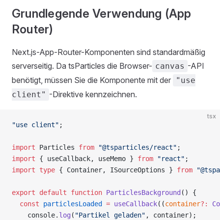
Grundlegende Verwendung (App
Router)
Next.js-App-Router-Komponenten sind standardmäßig
serverseitig. Da tsParticles die Browser-
-API
canvas
benötigt, müssen Sie die Komponente mit der
"use
-Direktive kennzeichnen.
client"
tsx
"use client"
;
import
 Particles 
from
 "@tsparticles/react"
;
import
 { useCallback, useMemo } 
from
 "react"
;
import
 type
 { Container, ISourceOptions } 
from
 "@tspa
export
 default
 function
 ParticlesBackground
() {
  const
 particlesLoaded
 =
 useCallback
((
container
?:
 Co
    console.
log
(
"Partikel geladen"
, container);