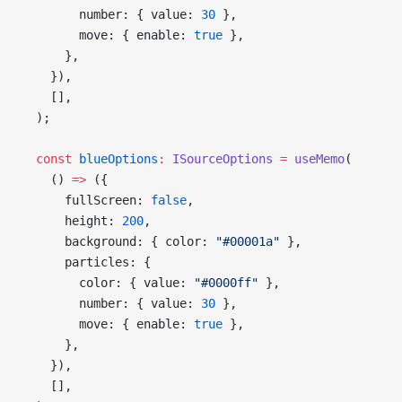
        number: { value: 
30
 },
        move: { enable: 
true
 },
      },
    }),
    [],
  );
  const
 blueOptions
:
 ISourceOptions
 =
 useMemo
(
    () 
=>
 ({
      fullScreen: 
false
,
      height: 
200
,
      background: { color: 
"#00001a"
 },
      particles: {
        color: { value: 
"#0000ff"
 },
        number: { value: 
30
 },
        move: { enable: 
true
 },
      },
    }),
    [],