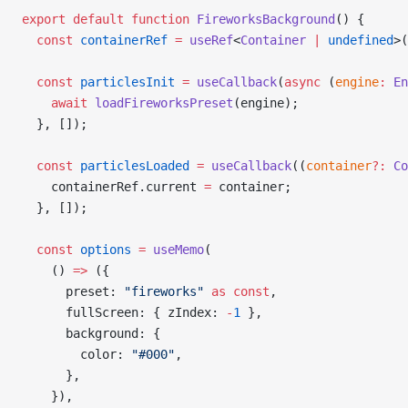
export
 default
 function
 FireworksBackground
() {
  const
 containerRef
 =
 useRef
<
Container
 |
 undefined
>(
  const
 particlesInit
 =
 useCallback
(
async
 (
engine
:
 En
    await
 loadFireworksPreset
(engine);
  }, []);
  const
 particlesLoaded
 =
 useCallback
((
container
?:
 Co
    containerRef.current 
=
 container;
  }, []);
  const
 options
 =
 useMemo
(
    () 
=>
 ({
      preset: 
"fireworks"
 as
 const
,
      fullScreen: { zIndex: 
-
1
 },
      background: {
        color: 
"#000"
,
      },
    }),