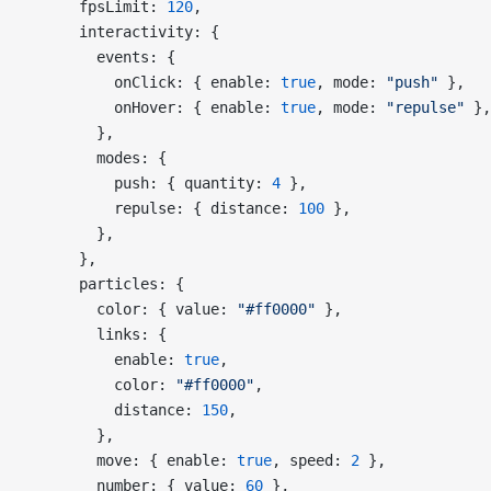
      fpsLimit: 
120
,
      interactivity: {
        events: {
          onClick: { enable: 
true
, mode: 
"push"
 },
          onHover: { enable: 
true
, mode: 
"repulse"
 },
        },
        modes: {
          push: { quantity: 
4
 },
          repulse: { distance: 
100
 },
        },
      },
      particles: {
        color: { value: 
"#ff0000"
 },
        links: {
          enable: 
true
,
          color: 
"#ff0000"
,
          distance: 
150
,
        },
        move: { enable: 
true
, speed: 
2
 },
        number: { value: 
60
 },