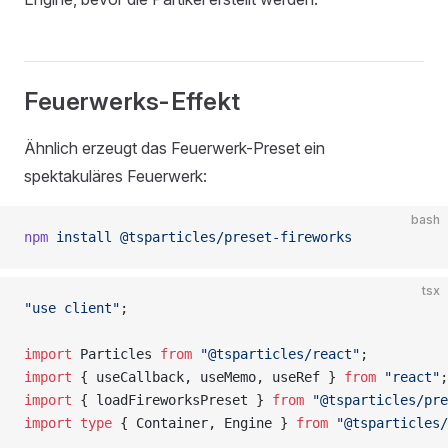
Feuerwerks-Effekt
Ähnlich erzeugt das Feuerwerk-Preset ein
spektakuläres Feuerwerk:
bash
npm
 install
 @tsparticles/preset-fireworks
tsx
"use client"
;
import
 Particles 
from
 "@tsparticles/react"
;
import
 { useCallback, useMemo, useRef } 
from
 "react"
;
import
 { loadFireworksPreset } 
from
 "@tsparticles/pre
import
 type
 { Container, Engine } 
from
 "@tsparticles