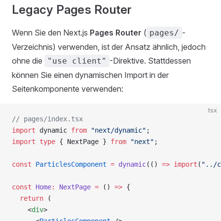
Legacy Pages Router
Wenn Sie den Next.js
Pages Router
(
-
pages/
Verzeichnis) verwenden, ist der Ansatz ähnlich, jedoch
ohne die
-Direktive. Stattdessen
"use client"
können Sie einen dynamischen Import in der
Seitenkomponente verwenden:
tsx
// pages/index.tsx
import
 dynamic 
from
 "next/dynamic"
;
import
 type
 { NextPage } 
from
 "next"
;
const
 ParticlesComponent
 =
 dynamic
(() 
=>
 import
(
"../c
const
 Home
:
 NextPage
 =
 () 
=>
 {
  return
 (
    <
div
>
      <
ParticlesComponent
 />