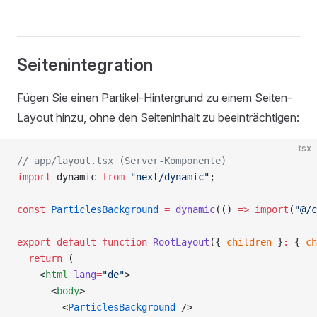
Seitenintegration
Fügen Sie einen Partikel-Hintergrund zu einem Seiten-
Layout hinzu, ohne den Seiteninhalt zu beeinträchtigen:
tsx
// app/layout.tsx (Server-Komponente)
import
 dynamic 
from
 "next/dynamic"
;
const
 ParticlesBackground
 =
 dynamic
(() 
=>
 import
(
"@/c
export
 default
 function
 RootLayout
({ 
children
 }
:
 { 
ch
  return
 (
    <
html
 lang
=
"de"
>
      <
body
>
        <
ParticlesBackground
 />