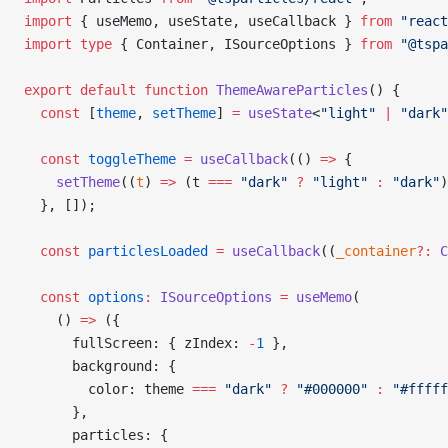
import
 { useMemo, useState, useCallback } 
from
 "react
import
 type
 { Container, ISourceOptions } 
from
 "@tspa
export
 default
 function
 ThemeAwareParticles
() {
  const
 [
theme
, 
setTheme
] 
=
 useState
<
"light"
 |
 "dark"
  const
 toggleTheme
 =
 useCallback
(() 
=>
 {
    setTheme
((
t
) 
=>
 (t 
===
 "dark"
 ?
 "light"
 :
 "dark"
)
  }, []);
  const
 particlesLoaded
 =
 useCallback
((
_container
?:
 C
  const
 options
:
 ISourceOptions
 =
 useMemo
(
    () 
=>
 ({
      fullScreen: { zIndex: 
-
1
 },
      background: {
        color: theme 
===
 "dark"
 ?
 "#000000"
 :
 "#fffff
      },
      particles: {