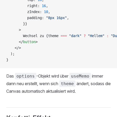
          right: 
16
,
          zIndex: 
10
,
          padding: 
"8px 16px"
,
        }}
      >
        Wechsel zu {theme 
===
 "dark"
 ?
 "Hellem"
 :
 "Du
      </
button
>
    </>
  );
}
Das
-Objekt wird über
immer
options
useMemo
dann neu erstellt, wenn sich
ändert, sodass die
theme
Canvas automatisch aktualisiert wird.