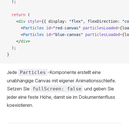
  );
  return
 (
    <
div
 style
=
{{ display: 
"flex"
, flexDirection: 
"co
      <
Particles
 id
=
"red-canvas"
 particlesLoaded
=
{loa
      <
Particles
 id
=
"blue-canvas"
 particlesLoaded
=
{lo
    </
div
>
  );
}
Jede
-Komponente erstellt eine
Particles
unabhängige Canvas mit eigener Animationsschleife.
Setzen Sie
und geben Sie
fullScreen: false
jeder eine feste Höhe, damit sie im Dokumentenfluss
koexistieren.