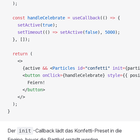
  );
  const
 handleCelebrate
 =
 useCallback
(() 
=>
 {
    setActive
(
true
);
    setTimeout
(() 
=>
 setActive
(
false
), 
5000
);
  }, []);
  return
 (
    <>
      {active 
&&
 <
Particles
 id
=
"confetti"
 init
=
{parti
      <
button
 onClick
=
{handleCelebrate} 
style
=
{{ posi
        Feiern!
      </
button
>
    </>
  );
}
Der
-Callback lädt das Konfetti-Preset in die
init
Engine, bevor die Partikel erstellt werden.