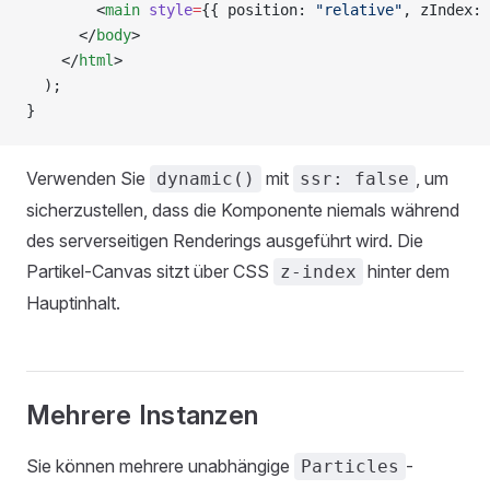
        <
main
 style
=
{{ position: 
"relative"
, zIndex: 
      </
body
>
    </
html
>
  );
}
Verwenden Sie
mit
, um
dynamic()
ssr: false
sicherzustellen, dass die Komponente niemals während
des serverseitigen Renderings ausgeführt wird. Die
Partikel-Canvas sitzt über CSS
hinter dem
z-index
Hauptinhalt.
Mehrere Instanzen
Sie können mehrere unabhängige
-
Particles