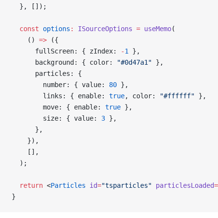
  }, []);
  const
 options
:
 ISourceOptions
 =
 useMemo
(
    () 
=>
 ({
      fullScreen: { zIndex: 
-
1
 },
      background: { color: 
"#0d47a1"
 },
      particles: {
        number: { value: 
80
 },
        links: { enable: 
true
, color: 
"#ffffff"
 },
        move: { enable: 
true
 },
        size: { value: 
3
 },
      },
    }),
    [],
  );
  return
 <
Particles
 id
=
"tsparticles"
 particlesLoaded
=
}