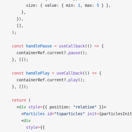
        size: { value: { min: 
1
, max: 
5
 } },
      },
    }),
    [],
  );
  const
 handlePause
 =
 useCallback
(() 
=>
 {
    containerRef.current?.
pause
();
  }, []);
  const
 handlePlay
 =
 useCallback
(() 
=>
 {
    containerRef.current?.
play
();
  }, []);
  return
 (
    <
div
 style
=
{{ position: 
"relative"
 }}>
      <
Particles
 id
=
"tsparticles"
 init
=
{particlesInit
      <
div
        style
=
{{