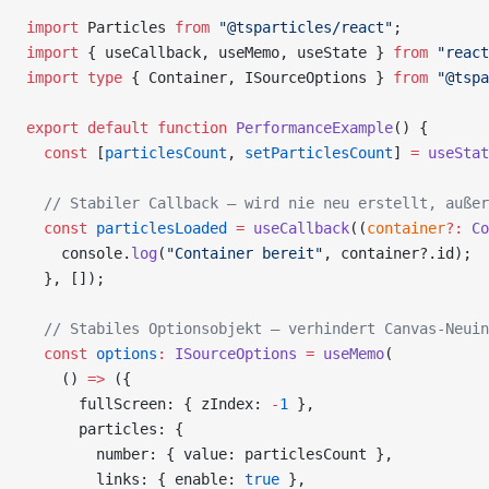
import
 Particles 
from
 "@tsparticles/react"
;
import
 { useCallback, useMemo, useState } 
from
 "react
import
 type
 { Container, ISourceOptions } 
from
 "@tspa
export
 default
 function
 PerformanceExample
() {
  const
 [
particlesCount
, 
setParticlesCount
] 
=
 useStat
  // Stabiler Callback — wird nie neu erstellt, außer
  const
 particlesLoaded
 =
 useCallback
((
container
?:
 Co
    console.
log
(
"Container bereit"
, container?.id);
  }, []);
  // Stabiles Optionsobjekt — verhindert Canvas-Neuin
  const
 options
:
 ISourceOptions
 =
 useMemo
(
    () 
=>
 ({
      fullScreen: { zIndex: 
-
1
 },
      particles: {
        number: { value: particlesCount },
        links: { enable: 
true
 },