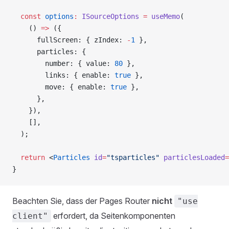
  const
 options
:
 ISourceOptions
 =
 useMemo
(
    () 
=>
 ({
      fullScreen: { zIndex: 
-
1
 },
      particles: {
        number: { value: 
80
 },
        links: { enable: 
true
 },
        move: { enable: 
true
 },
      },
    }),
    [],
  );
  return
 <
Particles
 id
=
"tsparticles"
 particlesLoaded
=
}
Beachten Sie, dass der Pages Router
nicht
"use
erfordert, da Seitenkomponenten
client"