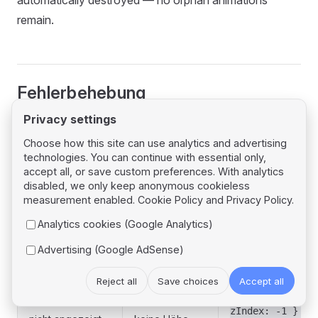
remain.
Fehlerbehebung
Privacy settings
Symptom
Ursache
Lösung
Choose how this site can use analytics and advertising
technologies. You can continue with essential only,
Verwenden Sie
accept all, or save custom preferences. With analytics
SSR rendert
dynamic(..., {
disabled, we only keep anonymous cookieless
Leere weiße
eine Canvas-
oder
false })
measurement enabled.
Cookie Policy
and
Privacy Policy
.
Seite
abhängiges
umschließen Sie es
Analytics cookies (Google Analytics)
Modul
einer Client-
Komponente
Advertising (Google AdSense)
Setzen Sie
Reject all
Save choices
Accept all
fullScreen: {
Canvas wird
Container hat
od
zIndex: -1 }