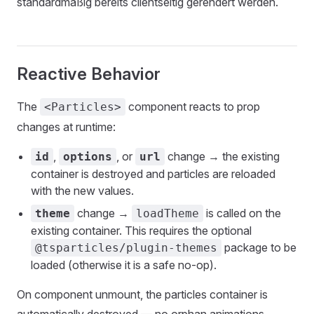
standardmäßig bereits clientseitig gerendert werden.
Reactive Behavior
The
component reacts to prop
<Particles>
changes at runtime:
,
, or
change → the existing
id
options
url
container is destroyed and particles are reloaded
with the new values.
change →
is called on the
theme
loadTheme
existing container. This requires the optional
package to be
@tsparticles/plugin-themes
loaded (otherwise it is a safe no-op).
On component unmount, the particles container is
automatically destroyed — no orphan animations