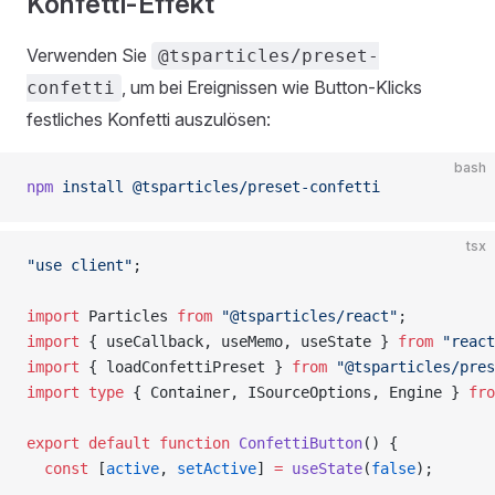
Konfetti-Effekt
Verwenden Sie
@tsparticles/preset-
, um bei Ereignissen wie Button-Klicks
confetti
festliches Konfetti auszulösen:
bash
npm
 install
 @tsparticles/preset-confetti
tsx
"use client"
;
import
 Particles 
from
 "@tsparticles/react"
;
import
 { useCallback, useMemo, useState } 
from
 "react
import
 { loadConfettiPreset } 
from
 "@tsparticles/pres
import
 type
 { Container, ISourceOptions, Engine } 
fro
export
 default
 function
 ConfettiButton
() {
  const
 [
active
, 
setActive
] 
=
 useState
(
false
);