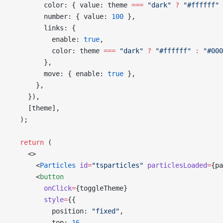
        color: { value: theme 
===
 "dark"
 ?
 "#ffffff"
 
        number: { value: 
100
 },
        links: {
          enable: 
true
,
          color: theme 
===
 "dark"
 ?
 "#ffffff"
 :
 "#000
        },
        move: { enable: 
true
 },
      },
    }),
    [theme],
  );
  return
 (
    <>
      <
Particles
 id
=
"tsparticles"
 particlesLoaded
=
{pa
      <
button
        onClick
=
{toggleTheme}
        style
=
{{
          position: 
"fixed"
,
          top: 
16
,