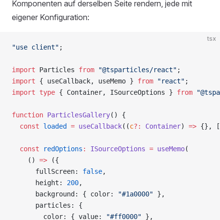
Komponenten auf derselben Seite rendern, jede mit
eigener Konfiguration:
tsx
"use client"
;
import
 Particles 
from
 "@tsparticles/react"
;
import
 { useCallback, useMemo } 
from
 "react"
;
import
 type
 { Container, ISourceOptions } 
from
 "@tspa
function
 ParticlesGallery
() {
  const
 loaded
 =
 useCallback
((
c
?:
 Container
) 
=>
 {}, [
  const
 redOptions
:
 ISourceOptions
 =
 useMemo
(
    () 
=>
 ({
      fullScreen: 
false
,
      height: 
200
,
      background: { color: 
"#1a0000"
 },
      particles: {
        color: { value: 
"#ff0000"
 },