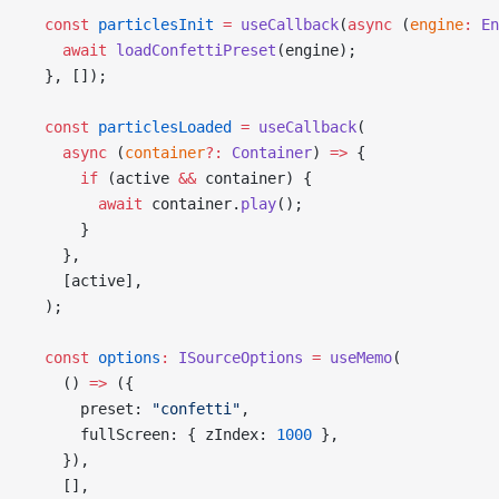
  const
 particlesInit
 =
 useCallback
(
async
 (
engine
:
 En
    await
 loadConfettiPreset
(engine);
  }, []);
  const
 particlesLoaded
 =
 useCallback
(
    async
 (
container
?:
 Container
) 
=>
 {
      if
 (active 
&&
 container) {
        await
 container.
play
();
      }
    },
    [active],
  );
  const
 options
:
 ISourceOptions
 =
 useMemo
(
    () 
=>
 ({
      preset: 
"confetti"
,
      fullScreen: { zIndex: 
1000
 },
    }),
    [],