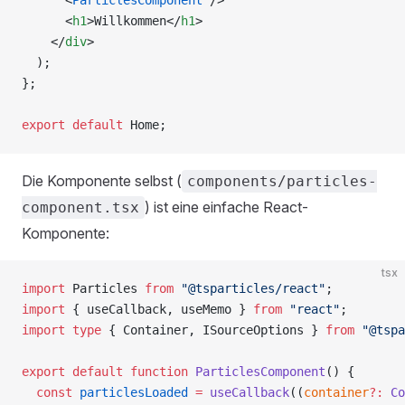
      <
h1
>Willkommen</
h1
>
    </
div
>
  );
};
export
 default
 Home;
Die Komponente selbst (
components/particles-
) ist eine einfache React-
component.tsx
Komponente:
tsx
import
 Particles 
from
 "@tsparticles/react"
;
import
 { useCallback, useMemo } 
from
 "react"
;
import
 type
 { Container, ISourceOptions } 
from
 "@tspa
export
 default
 function
 ParticlesComponent
() {
  const
 particlesLoaded
 =
 useCallback
((
container
?:
 Co