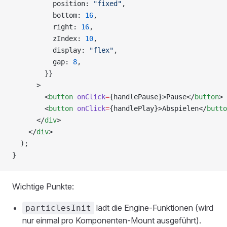
          position: 
"fixed"
,
          bottom: 
16
,
          right: 
16
,
          zIndex: 
10
,
          display: 
"flex"
,
          gap: 
8
,
        }}
      >
        <
button
 onClick
=
{handlePause}>Pause</
button
>
        <
button
 onClick
=
{handlePlay}>Abspielen</
butto
      </
div
>
    </
div
>
  );
}
Wichtige Punkte:
lädt die Engine-Funktionen (wird
particlesInit
nur einmal pro Komponenten-Mount ausgeführt).