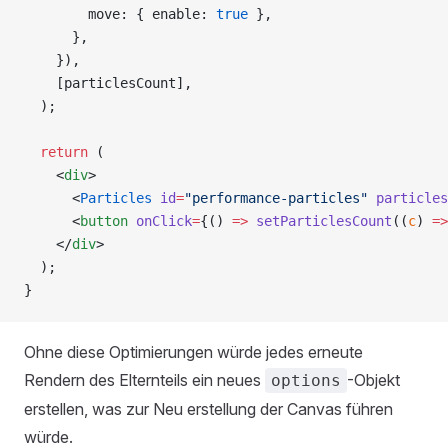
        move: { enable: 
true
 },
      },
    }),
    [particlesCount],
  );
  return
 (
    <
div
>
      <
Particles
 id
=
"performance-particles"
 particles
      <
button
 onClick
=
{() 
=>
 setParticlesCount
((
c
) 
=>
    </
div
>
  );
}
Ohne diese Optimierungen würde jedes erneute
Rendern des Elternteils ein neues
-Objekt
options
erstellen, was zur Neu erstellung der Canvas führen
würde.