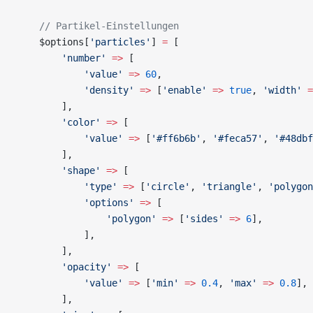
    // Partikel-Einstellungen
    $options[
'particles'
] 
=
 [
        'number'
 =>
 [
            'value'
 =>
 60
,
            'density'
 =>
 [
'enable'
 =>
 true
, 
'width'
 =
        ],
        'color'
 =>
 [
            'value'
 =>
 [
'#ff6b6b'
, 
'#feca57'
, 
'#48dbf
        ],
        'shape'
 =>
 [
            'type'
 =>
 [
'circle'
, 
'triangle'
, 
'polygon
            'options'
 =>
 [
                'polygon'
 =>
 [
'sides'
 =>
 6
],
            ],
        ],
        'opacity'
 =>
 [
            'value'
 =>
 [
'min'
 =>
 0.4
, 
'max'
 =>
 0.8
],
        ],