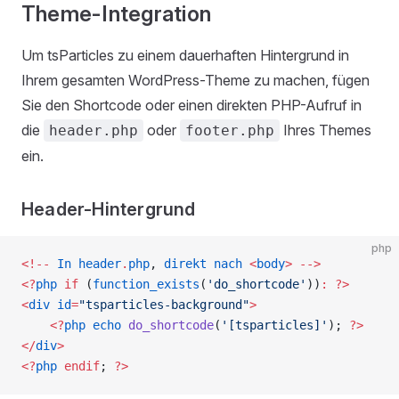
Theme-Integration
Um tsParticles zu einem dauerhaften Hintergrund in
Ihrem gesamten WordPress-Theme zu machen, fügen
Sie den Shortcode oder einen direkten PHP-Aufruf in
die
oder
Ihres Themes
header.php
footer.php
ein.
Header-Hintergrund
php
<!--
 In
 header
.
php
, 
direkt
 nach
 <
body
>
 -->
<?
php
 if
 (
function_exists
(
'do_shortcode'
))
:
 ?>
<
div
 id
=
"tsparticles-background"
>
    <?
php
 echo
 do_shortcode
(
'[tsparticles]'
); 
?>
</
div
>
<?
php
 endif
; 
?>