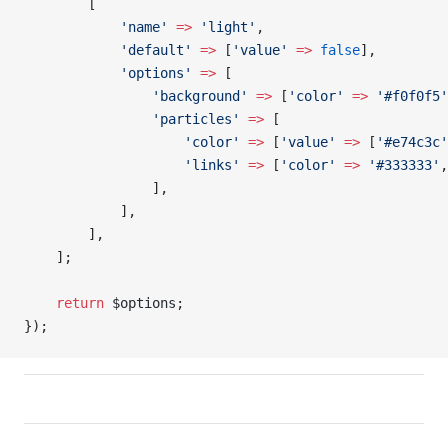
        [
            'name'
 =>
 'light'
,
            'default'
 =>
 [
'value'
 =>
 false
],
            'options'
 =>
 [
                'background'
 =>
 [
'color'
 =>
 '#f0f0f5'
                'particles'
 =>
 [
                    'color'
 =>
 [
'value'
 =>
 [
'#e74c3c'
                    'links'
 =>
 [
'color'
 =>
 '#333333'
,
                ],
            ],
        ],
    ];
    return
 $options;
});