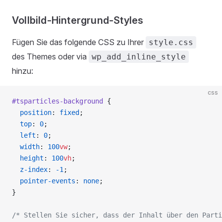
Vollbild-Hintergrund-Styles
Fügen Sie das folgende CSS zu Ihrer
style.css
des Themes oder via
wp_add_inline_style
hinzu:
css
#tsparticles-background
 {
  position
: 
fixed
;
  top
: 
0
;
  left
: 
0
;
  width
: 
100
vw
;
  height
: 
100
vh
;
  z-index
: 
-1
;
  pointer-events
: 
none
;
}
/* Stellen Sie sicher, dass der Inhalt über den Parti