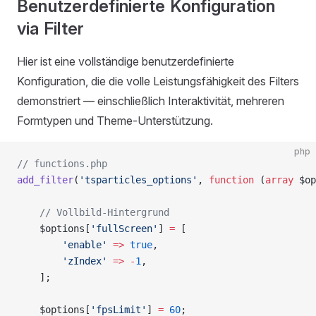
Benutzerdefinierte Konfiguration
via Filter
Hier ist eine vollständige benutzerdefinierte
Konfiguration, die die volle Leistungsfähigkeit des Filters
demonstriert — einschließlich Interaktivität, mehreren
Formtypen und Theme-Unterstützung.
php
// functions.php
add_filter
(
'tsparticles_options'
, 
function
 (
array
 $op
    // Vollbild-Hintergrund
    $options[
'fullScreen'
] 
=
 [
        'enable'
 =>
 true
,
        'zIndex'
 =>
 -
1
,
    ];
    $options[
'fpsLimit'
] 
=
 60
;