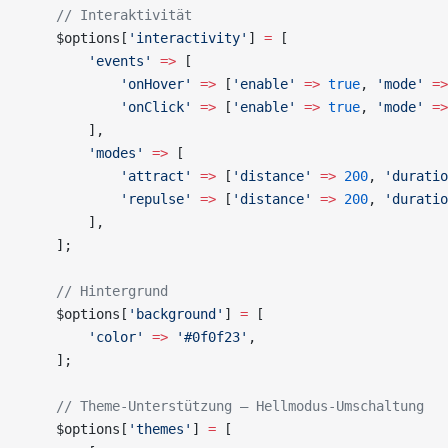
    // Interaktivität
    $options[
'interactivity'
] 
=
 [
        'events'
 =>
 [
            'onHover'
 =>
 [
'enable'
 =>
 true
, 
'mode'
 =>
            'onClick'
 =>
 [
'enable'
 =>
 true
, 
'mode'
 =>
        ],
        'modes'
 =>
 [
            'attract'
 =>
 [
'distance'
 =>
 200
, 
'duratio
            'repulse'
 =>
 [
'distance'
 =>
 200
, 
'duratio
        ],
    ];
    // Hintergrund
    $options[
'background'
] 
=
 [
        'color'
 =>
 '#0f0f23'
,
    ];
    // Theme-Unterstützung — Hellmodus-Umschaltung
    $options[
'themes'
] 
=
 [