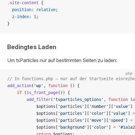
.site-content
 {
  position
: 
relative
;
  z-index
: 
1
;
}
Bedingtes Laden
Um tsParticles nur auf bestimmten Seiten zu laden:
php
// In functions.php — nur auf der Startseite einreihe
add_action
(
'wp'
, 
function
 () {
    if
 (
is_front_page
()) {
        add_filter
(
'tsparticles_options'
, 
function
 (
a
            $options[
'particles'
][
'number'
][
'value'
] 
            $options[
'particles'
][
'color'
][
'value'
] 
=
            $options[
'particles'
][
'move'
][
'speed'
] 
=
 
            $options[
'background'
][
'color'
] 
=
 '#1a1a2
            return
 $options;