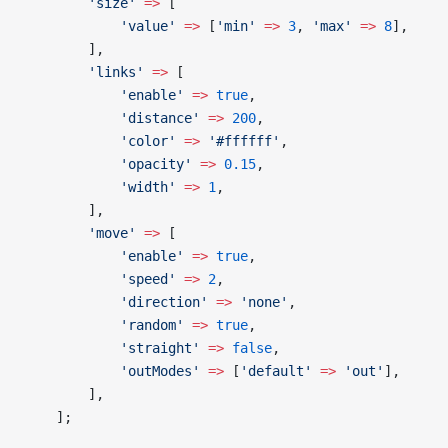
        'size'
 =>
 [
            'value'
 =>
 [
'min'
 =>
 3
, 
'max'
 =>
 8
],
        ],
        'links'
 =>
 [
            'enable'
 =>
 true
,
            'distance'
 =>
 200
,
            'color'
 =>
 '#ffffff'
,
            'opacity'
 =>
 0.15
,
            'width'
 =>
 1
,
        ],
        'move'
 =>
 [
            'enable'
 =>
 true
,
            'speed'
 =>
 2
,
            'direction'
 =>
 'none'
,
            'random'
 =>
 true
,
            'straight'
 =>
 false
,
            'outModes'
 =>
 [
'default'
 =>
 'out'
],
        ],
    ];