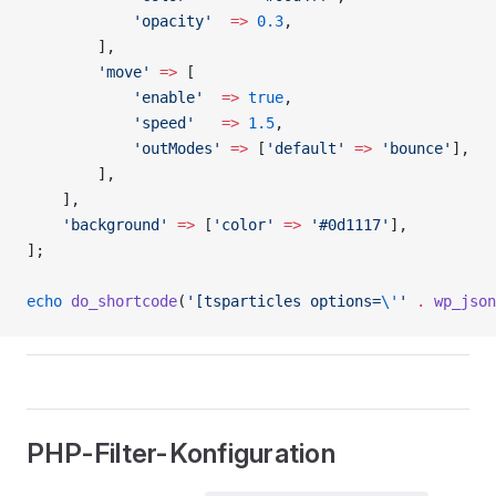
            'opacity'
  =>
 0.3
,
        ],
        'move'
 =>
 [
            'enable'
  =>
 true
,
            'speed'
   =>
 1.5
,
            'outModes'
 =>
 [
'default'
 =>
 'bounce'
],
        ],
    ],
    'background'
 =>
 [
'color'
 =>
 '#0d1117'
],
];
echo
 do_shortcode
(
'[tsparticles options=
\'
'
 .
 wp_json
PHP-Filter-Konfiguration