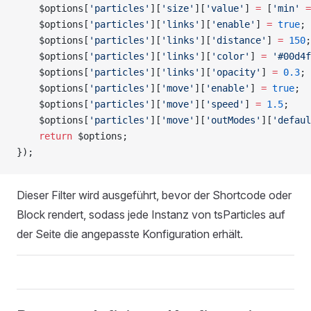
    $options[
'particles'
][
'size'
][
'value'
] 
=
 [
'min'
 =
    $options[
'particles'
][
'links'
][
'enable'
] 
=
 true
;
    $options[
'particles'
][
'links'
][
'distance'
] 
=
 150
;
    $options[
'particles'
][
'links'
][
'color'
] 
=
 '#00d4f
    $options[
'particles'
][
'links'
][
'opacity'
] 
=
 0.3
;
    $options[
'particles'
][
'move'
][
'enable'
] 
=
 true
;
    $options[
'particles'
][
'move'
][
'speed'
] 
=
 1.5
;
    $options[
'particles'
][
'move'
][
'outModes'
][
'defaul
    return
 $options;
});
Dieser Filter wird ausgeführt, bevor der Shortcode oder
Block rendert, sodass jede Instanz von tsParticles auf
der Seite die angepasste Konfiguration erhält.