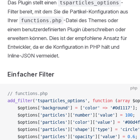
Das Plugin stellt einen
-
tsparticles_options
Filter bereit, mit dem Sie die Partikel-Konfiguration aus
Ihrer
-Datei des Themes oder
functions.php
einem benutzerdefinierten Plugin überschreiben oder
erweitern können. Dies ist der empfohlene Ansatz für
Entwickler, da er die Konfiguration in PHP hält und
Inline-JSON vermeidet.
Einfacher Filter
php
// functions.php
add_filter
(
'tsparticles_options'
, 
function
 (
array
 $op
    $options[
'background'
] 
=
 [
'color'
 =>
 '#0d1117'
];
    $options[
'particles'
][
'number'
][
'value'
] 
=
 100
;
    $options[
'particles'
][
'color'
][
'value'
] 
=
 '#00d4f
    $options[
'particles'
][
'shape'
][
'type'
] 
=
 'circle'
    $options[
'particles'
][
'opacity'
][
'value'
] 
=
 0.6
;