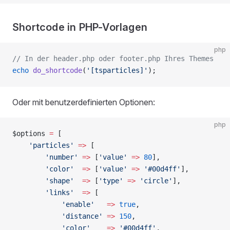
Shortcode in PHP-Vorlagen
php
// In der header.php oder footer.php Ihres Themes
echo
 do_shortcode
(
'[tsparticles]'
);
Oder mit benutzerdefinierten Optionen:
php
$options 
=
 [
    'particles'
 =>
 [
        'number'
 =>
 [
'value'
 =>
 80
],
        'color'
  =>
 [
'value'
 =>
 '#00d4ff'
],
        'shape'
  =>
 [
'type'
 =>
 'circle'
],
        'links'
  =>
 [
            'enable'
   =>
 true
,
            'distance'
 =>
 150
,
            'color'
    =>
 '#00d4ff'
,