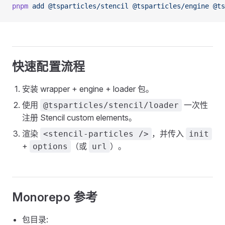
pnpm
 add
 @tsparticles/stencil
 @tsparticles/engine
 @ts
快速配置流程
安装 wrapper + engine + loader 包。
使用
一次性
@tsparticles/stencil/loader
注册 Stencil custom elements。
渲染
，并传入
<stencil-particles />
init
+
（或
）。
options
url
Monorepo 参考
包目录: