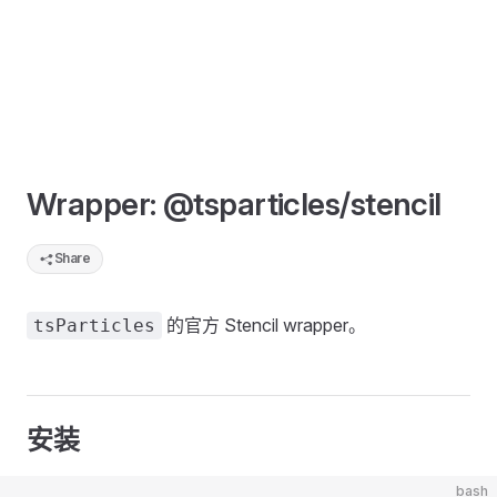
Wrapper: @tsparticles/stencil
Share
的官方 Stencil wrapper。
tsParticles
安装
bash