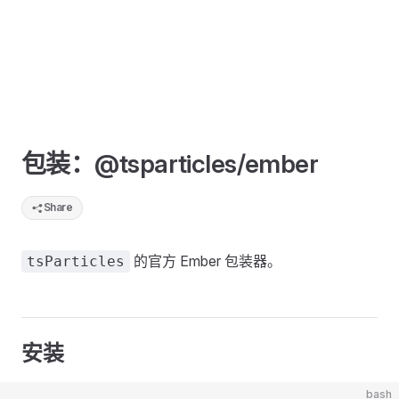
包装：@tsparticles/ember
Share
的官方 Ember 包装器。
tsParticles
安装
bash