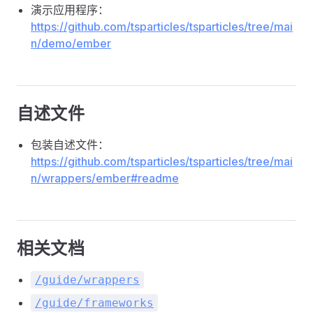
演示应用程序：
https://github.com/tsparticles/tsparticles/tree/mai
n/demo/ember
自述文件
包装自述文件：
https://github.com/tsparticles/tsparticles/tree/mai
n/wrappers/ember#readme
相关文档
/guide/wrappers
/guide/frameworks