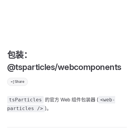
包装：
@tsparticles/webcomponents
Share
的官方 Web 组件包装器 (
tsParticles
<web-
)。
particles />