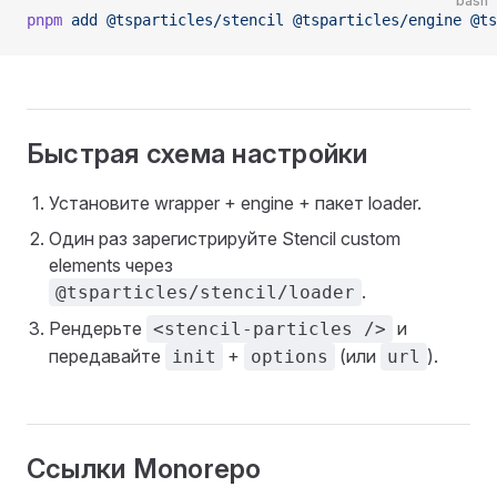
bash
pnpm
 add
 @tsparticles/stencil
 @tsparticles/engine
 @ts
Быстрая схема настройки
Установите wrapper + engine + пакет loader.
Один раз зарегистрируйте Stencil custom
elements через
.
@tsparticles/stencil/loader
Рендерьте
и
<stencil-particles />
передавайте
+
(или
).
init
options
url
Ссылки Monorepo