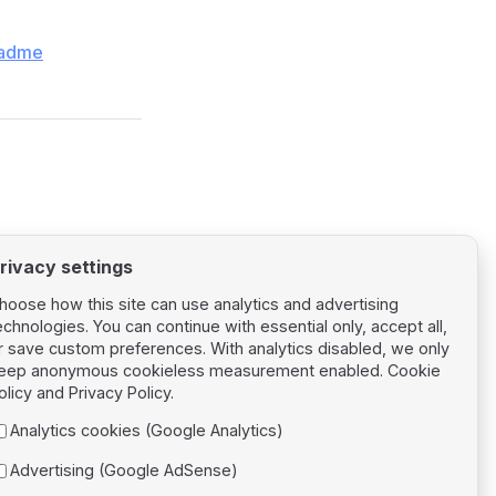
eadme
rivacy settings
hoose how this site can use analytics and advertising
echnologies. You can continue with essential only, accept all,
r save custom preferences. With analytics disabled, we only
eep anonymous cookieless measurement enabled.
Cookie
Next page
olicy
and
Privacy Policy
.
Nuxt 4
Analytics cookies (Google Analytics)
Advertising (Google AdSense)