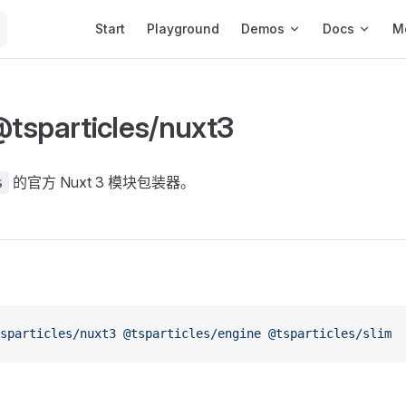
Main Navigation
Start
Playground
Demos
Docs
M
particles/nuxt3
的官方 Nuxt 3 模块包装器。
s
sparticles/nuxt3
 @tsparticles/engine
 @tsparticles/slim