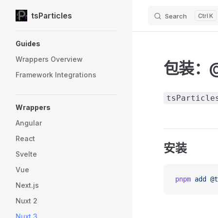
tsParticles
Search
K
Skip to content
Sidebar Navigation
Guides
Wrappers Overview
包装：@ts
Framework Integrations
tsParticle
Wrappers
Angular
React
安装
Svelte
Vue
pnpm
 add
 @t
Next.js
Nuxt 2
Nuxt 3