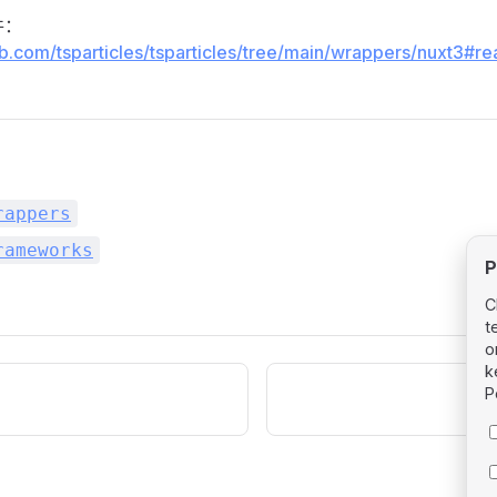
件：
hub.com/tsparticles/tsparticles/tree/main/wrappers/nuxt3#r
rappers
rameworks
P
C
t
o
k
P