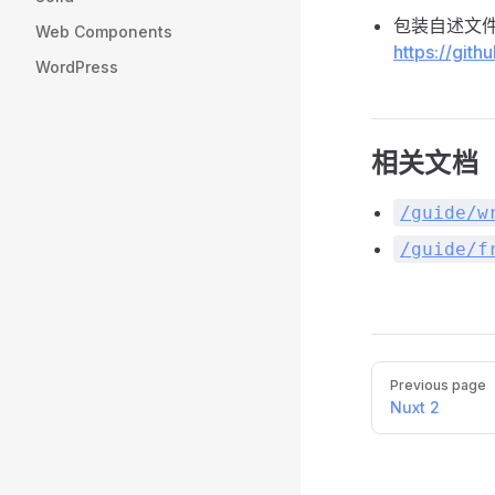
包装自述文
Web Components
https://git
WordPress
相关文档
/guide/w
/guide/f
Pager
Previous page
Nuxt 2