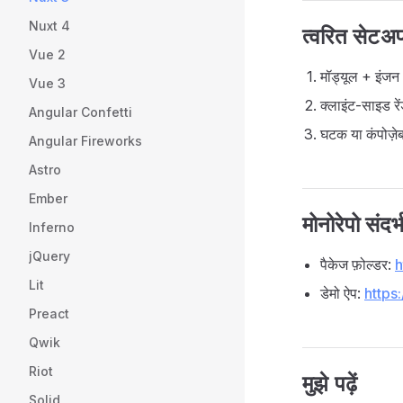
Nuxt 4
त्वरित सेटअप
Vue 2
मॉड्यूल + इंजन
Vue 3
क्लाइंट-साइड रे
Angular Confetti
घटक या कंपोज़ेब
Angular Fireworks
Astro
Ember
मोनोरेपो संदर्
Inferno
jQuery
पैकेज फ़ोल्डर:
h
Lit
डेमो ऐप:
https
Preact
Qwik
Riot
मुझे पढ़ें
Solid