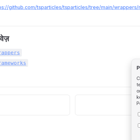
ps://github.com/tsparticles/tsparticles/tree/main/wrapper
वेज़
rappers
rameworks
P
C
t
o
k
P