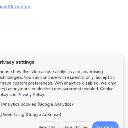
s/nuxt3#readme
rivacy settings
hoose how this site can use analytics and advertising
echnologies. You can continue with essential only, accept all,
r save custom preferences. With analytics disabled, we only
eep anonymous cookieless measurement enabled.
Cookie
Next page
olicy
and
Privacy Policy
.
Nuxt 4
Analytics cookies (Google Analytics)
Advertising (Google AdSense)
Reject all
Save choices
Accept all