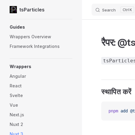
tsParticles
Search
K
Skip to content
Sidebar Navigation
Guides
Wrappers Overview
रैपर: @t
Framework Integrations
tsParticle
Wrappers
Angular
React
स्थापित करें
Svelte
Vue
pnpm
 add
 @t
Next.js
Nuxt 2
Nuxt 3