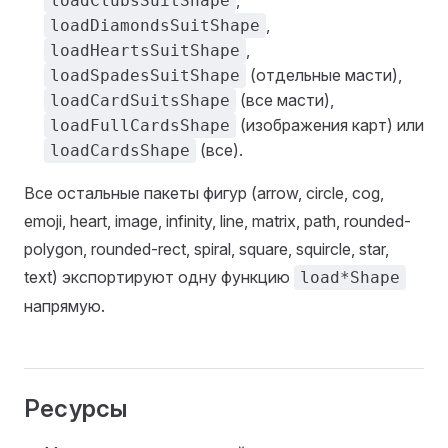
loadClubsSuitShape
,
loadDiamondsSuitShape
,
loadHeartsSuitShape
(отдельные масти),
loadSpadesSuitShape
(все масти),
loadCardSuitsShape
(изображения карт) или
loadFullCardsShape
(все).
loadCardsShape
Все остальные пакеты фигур (arrow, circle, cog,
emoji, heart, image, infinity, line, matrix, path, rounded-
polygon, rounded-rect, spiral, square, squircle, star,
text) экспортируют одну функцию
load*Shape
напрямую.
Ресурсы