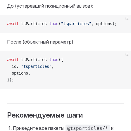
До (устаревший позиционный вызов):
ts
await
 tsParticles.
load
(
"tsparticles"
, options);
После (объектный параметр):
ts
await
 tsParticles.
load
({
  id: 
"tsparticles"
,
  options,
});
Рекомендуемые шаги
Приведите все пакеты
к
@tsparticles/*