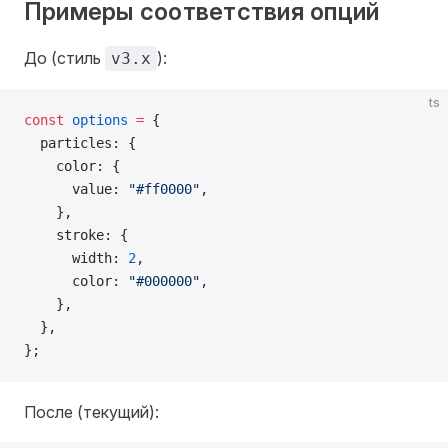
Примеры соответствия опций
До (стиль
):
v3.x
ts
const
 options
 =
 {
  particles: {
    color: {
      value: 
"#ff0000"
,
    },
    stroke: {
      width: 
2
,
      color: 
"#000000"
,
    },
  },
};
После (текущий):