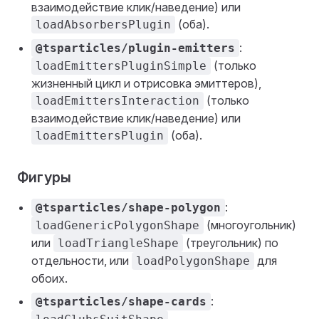
взаимодействие клик/наведение) или
(оба).
loadAbsorbersPlugin
:
@tsparticles/plugin-emitters
(только
loadEmittersPluginSimple
жизненный цикл и отрисовка эмиттеров),
(только
loadEmittersInteraction
взаимодействие клик/наведение) или
(оба).
loadEmittersPlugin
Фигуры
:
@tsparticles/shape-polygon
(многоугольник)
loadGenericPolygonShape
или
(треугольник) по
loadTriangleShape
отдельности, или
для
loadPolygonShape
обоих.
:
@tsparticles/shape-cards
,