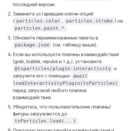
последней версии.
Замените устаревшие ключи опций
(
,
) на
particles.color
particles.stroke
.
particles.paint.*
Обновите переименованные пакеты в
(см. таблицу выше).
package.json
Если вы используете плагины взаимодействия
(grab, bubble, repulse и т.д.), установите
и
@tsparticles/plugin-interactivity
загрузите его с помощью
await
loadInteractivityPlugin(tsParticles)
перед загрузкой любого плагина
взаимодействия.
Убедитесь, что пользовательские плагины/
фигуры загружаются до
.
tsParticles.load(...)
Повторно протестируйте взаимодействия и