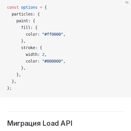
ts
const
 options
 =
 {
  particles: {
    paint: {
      fill: {
        color: 
"#ff0000"
,
      },
      stroke: {
        width: 
2
,
        color: 
"#000000"
,
      },
    },
  },
};
Миграция Load API