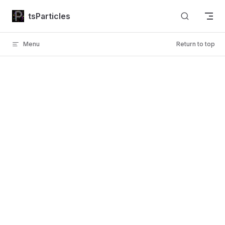
Skip to content
tsParticles
Menu
Return to top