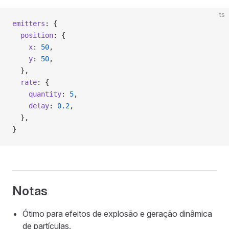
ts
emitters
: {
  position
: {
    x
: 
50
,
    y
: 
50
,
  },
  rate
: {
    quantity
: 
5
,
    delay
: 
0.2
,
  },
}
Notas
Ótimo para efeitos de explosão e geração dinâmica
de partículas.