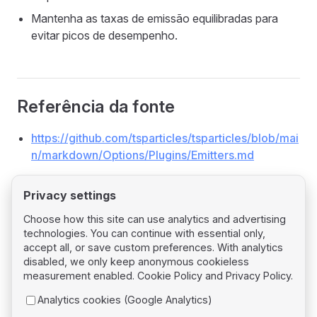
Mantenha as taxas de emissão equilibradas para
evitar picos de desempenho.
Referência da fonte
https://github.com/tsparticles/tsparticles/blob/mai
n/markdown/Options/Plugins/Emitters.md
Privacy settings
Choose how this site can use analytics and advertising
technologies. You can continue with essential only,
Pager
Previous page
accept all, or save custom preferences. With analytics
Plugin: Emitter Shapes
disabled, we only keep anonymous cookieless
measurement enabled.
Cookie Policy
and
Privacy Policy
.
Next page
Analytics cookies (Google Analytics)
Plugin: Exports