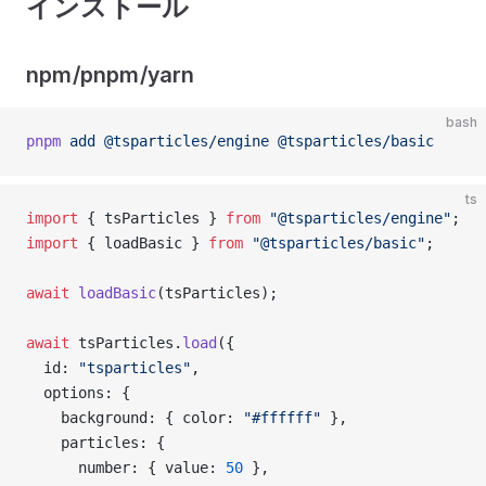
インストール
npm/pnpm/yarn
bash
pnpm
 add
 @tsparticles/engine
 @tsparticles/basic
ts
import
 { tsParticles } 
from
 "@tsparticles/engine"
;
import
 { loadBasic } 
from
 "@tsparticles/basic"
;
await
 loadBasic
(tsParticles);
await
 tsParticles.
load
({
  id: 
"tsparticles"
,
  options: {
    background: { color: 
"#ffffff"
 },
    particles: {
      number: { value: 
50
 },