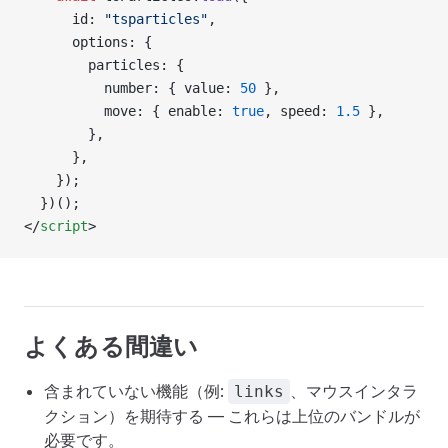
      id: 
"tsparticles"
,
      options: {
        particles: {
          number: { value: 
50
 },
          move: { enable: 
true
, speed: 
1.5
 },
        },
      },
    });
  })();
</
script
>
よくある間違い
含まれていない機能（例:
、マウスインタラ
links
クション）を期待する — これらは上位のバンドルが
必要です。