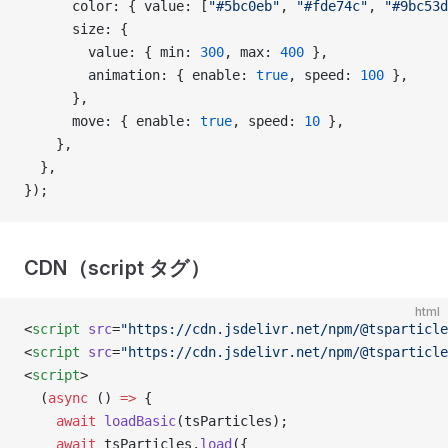
      color: { value: [
"#5bc0eb"
, 
"#fde74c"
, 
"#9bc53d
      size: {
        value: { min: 
300
, max: 
400
 },
        animation: { enable: 
true
, speed: 
100
 },
      },
      move: { enable: 
true
, speed: 
10
 },
    },
  },
});
CDN（script タグ）
html
<
script
 src
=
"https://cdn.jsdelivr.net/npm/@tsparticle
<
script
 src
=
"https://cdn.jsdelivr.net/npm/@tsparticle
<
script
>
  (
async
 () 
=>
 {
    await
 loadBasic
(tsParticles);
    await
 tsParticles.
load
({