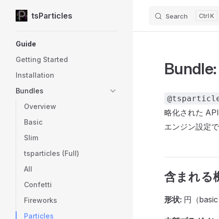
tsParticles
Search
K
Skip to content
Sidebar Navigation
Guide
Getting Started
Bundle: 
Installation
Bundles
@tsparticl
Overview
略化された AP
Basic
エンジン設定で
Slim
tsparticles (Full)
All
含まれる
Confetti
形状:
円（basi
Fireworks
Particles