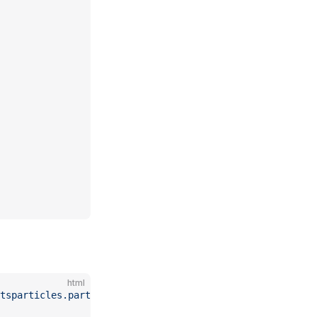
html
tsparticles.particles.bundle.min.js"
></
script
>