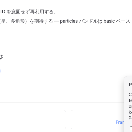
as ID を意図せず再利用する。
、多角形）を期待する — particles バンドルは basic ベ
ジ
要
P
C
t
o
k
P
Framewo