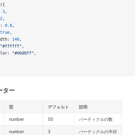
({
 
3
,
2
,
: 
0.8
,
true
,
dth: 
140
,
"#ffffff"
,
lor: 
"#00d8ff"
,
ーター
型
デフォルト
説明
number
50
パーティクルの数
number
3
パーティクルの半径