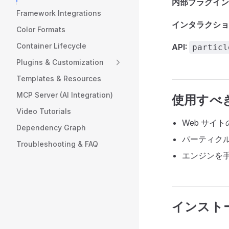
内部プラグイン
Framework Integrations
インタラクショ
Color Formats
Container Lifecycle
API:
particl
Plugins & Customization
Templates & Resources
MCP Server (AI Integration)
使用すべ
Video Tutorials
Web サイ
Dependency Graph
パーティク
Troubleshooting & FAQ
エンジンを
インスト