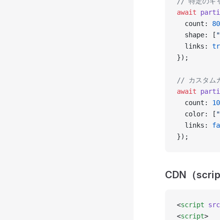
// 特定の
await
 parti
  count: 
80
  shape: [
"
  links: 
tr
});
// カスタム
await
 parti
  count: 
10
  color: [
"
  links: 
fa
});
CDN（scri
<
script
 src
<
script
>