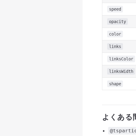
speed
opacity
color
links
linksColor
linksWidth
shape
よくある
@tsparti