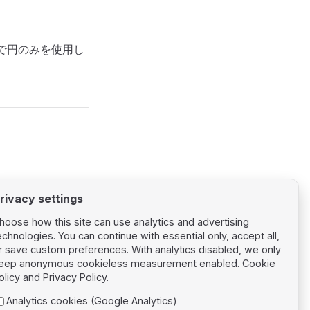
ースで円のみを使用し
rivacy settings
hoose how this site can use analytics and advertising
echnologies. You can continue with essential only, accept all,
r save custom preferences. With analytics disabled, we only
eep anonymous cookieless measurement enabled.
Cookie
Next page
olicy
and
Privacy Policy
.
rk Integrations
Analytics cookies (Google Analytics)