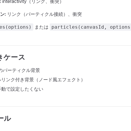
:
interactivity（リンク、衝突）
ン:
リンク（パーティクル接続）、衝突
または
es(options)
particles(canvasId, options
きケース
トのパーティクル背景
ルリンク付き背景（ノード風エフェクト）
手動で設定したくない
ール