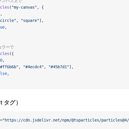
キャンバス上で
cles
(
"my-canvas"
, {
,
circle"
, 
"square"
],
ue
,
カラーで
cles
({
0
,
#ff6b6b"
, 
"#4ecdc4"
, 
"#45b7d1"
],
lse
,
pt タグ）
=
"https://cdn.jsdelivr.net/npm/@tsparticles/particles@4/