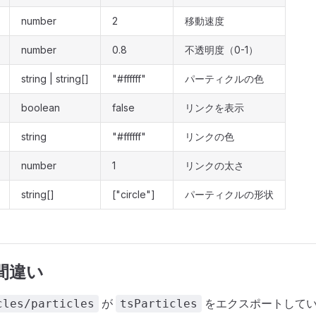
number
2
移動速度
number
0.8
不透明度（0-1）
string | string[]
"#ffffff"
パーティクルの色
boolean
false
リンクを表示
string
"#ffffff"
リンクの色
number
1
リンクの太さ
string[]
["circle"]
パーティクルの形状
間違い
が
をエクスポートしてい
cles/particles
tsParticles