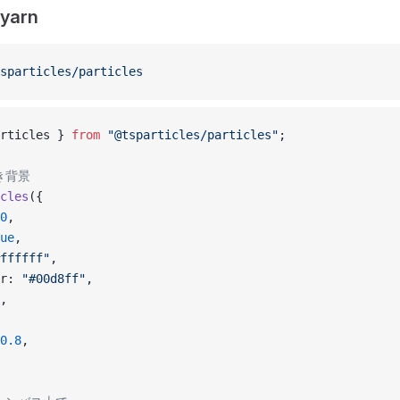
yarn
sparticles/particles
rticles } 
from
 "@tsparticles/particles"
;
き背景
cles
({
0
,
ue
,
ffffff"
,
r: 
"#00d8ff"
,
,
0.8
,