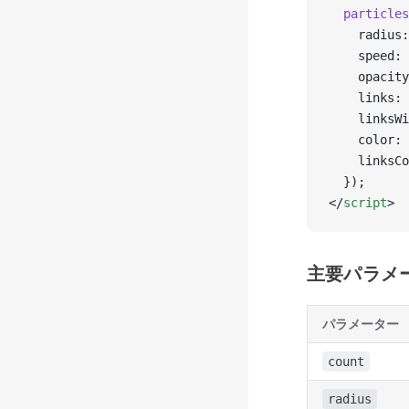
  particles
    radius:
    speed: 
    opacity
    links: 
    linksWi
    color: 
    linksCo
  });
</
script
>
主要パラメ
パラメーター
count
radius