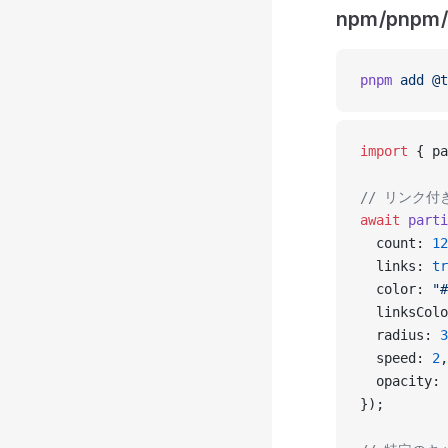
npm/pnpm/
pnpm
 add
 @t
import
 { pa
// リンク付
await
 parti
  count: 
12
  links: 
tr
  color: 
"#
  linksColo
  radius: 
3
  speed: 
2
,
  opacity: 
});