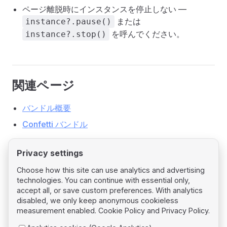
ページ離脱時にインスタンスを停止しない —
または
instance?.pause()
を呼んでください。
instance?.stop()
関連ページ
バンドル概要
Confetti バンドル
Privacy settings
Choose how this site can use analytics and advertising
technologies. You can continue with essential only,
Pager
Previous page
accept all, or save custom preferences. With analytics
Confetti
disabled, we only keep anonymous cookieless
measurement enabled.
Cookie Policy
and
Privacy Policy
.
Next page