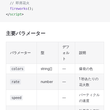
  // 即席花火
  fireworks
();
</
script
>
主要パラメーター
デフ
パラメーター
型
ォル
説明
ト
string[]
—
爆発の色
colors
1 秒あたりの
number
—
rate
花火数
パーティクル
—
speed
の速度