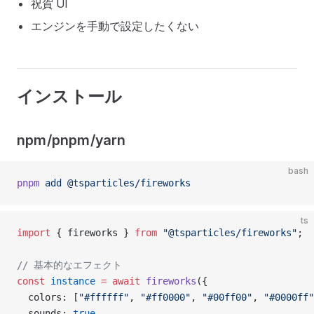
祝賀 UI
エンジンを手動で設定したくない
インストール
npm/pnpm/yarn
bash
pnpm
 add
 @tsparticles/fireworks
ts
import
 { fireworks } 
from
 "@tsparticles/fireworks"
;
// 基本的なエフェクト
const
 instance
 =
 await
 fireworks
({
  colors: [
"#ffffff"
, 
"#ff0000"
, 
"#00ff00"
, 
"#0000ff"
  sounds: 
true
,