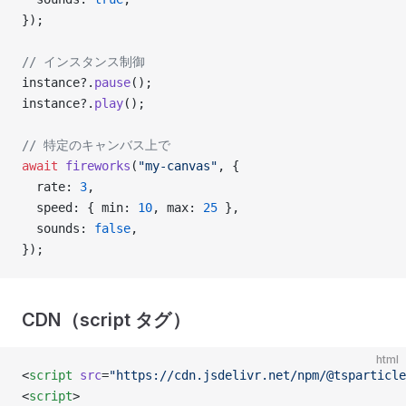
});
// インスタンス制御
instance?.
pause
();
instance?.
play
();
// 特定のキャンバス上で
await
 fireworks
(
"my-canvas"
, {
  rate: 
3
,
  speed: { min: 
10
, max: 
25
 },
  sounds: 
false
,
});
CDN（script タグ）
html
<
script
 src
=
"https://cdn.jsdelivr.net/npm/@tsparticle
<
script
>